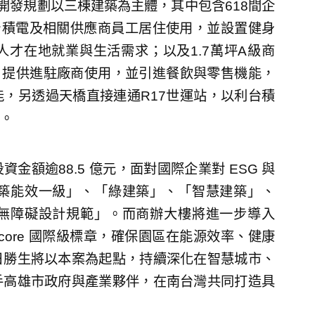
，開發規劃以三棟建築為主體，其中包含618間企
台積電及相關供應商員工居住使用，並設置健身
才在地就業與生活需求；以及1.7萬坪A級商
驗室，提供進駐廠商使用，並引進餐飲與零售機能，
，另透過天橋直接連通R17世運站，以利台積
。
額逾88.5 億元，面對國際企業對 ESG 與
築能效一級」、「綠建築」、「智慧建築」、
無障礙設計規範」。而商辦大樓將進一步導入
martScore 國際級標章，確保園區在能源效率、健康
日勝生將以本案為起點，持續深化在智慧城市、
手高雄市政府與產業夥伴，在南台灣共同打造具