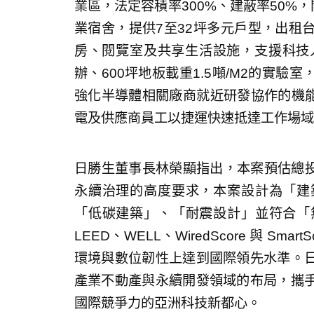
業區，法定容積率300%、建蔽率50%
業宿舍，提供7至32坪多元戶型，出租
房、閱覽室及共享生活設施，支援科技人
辦、600坪地板載重1.5噸/M2的實
強化半導體相關廠商就近研發協作的機能
電及供應商員工以捷運快速抵達工作場域
日勝生董事長林榮顯指出，本案預估總投資金
永續治理的高度要求，本案設計為「建
「低碳建築」、「耐震設計」並符合「
LEED、WELL、WiredScore 與 S
環境與數位韌性上達到國際領先水準。
產業不動產與永續開發領域的布局，攜
國際競爭力的亞洲科技新都心。