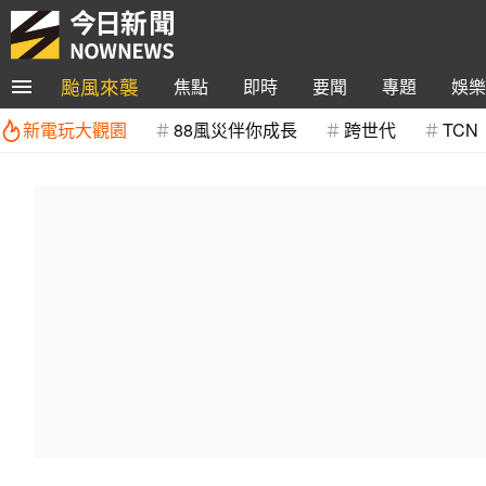
颱風來襲
焦點
即時
要聞
專題
娛樂
新電玩大觀園
88風災伴你成長
跨世代
TCN