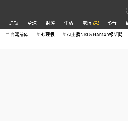
運動
全球
財經
生活
電玩
影音
台灣前線
心理假
AI主播Niki＆Hanson報新聞