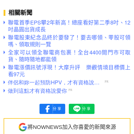
相關新聞
聯電首季EPS攀2年新高！總座看好第二季8吋、12
吋晶圓出貨成長
聯電股東紀念品終於要發了！要去哪領、零股可領
嗎、領取規則一覽
全家可以領全聯電商包裹！全台4400間門市可取
貨、隨時隨地都能領
聯電漲價訊號浮現！大摩升評 樂觀情境目標價上
看97元
分享
分享
將NOWNEWS加入你喜愛的新聞來源