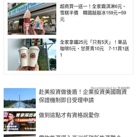
超商買一送一！全家霜淇淋6元、
雪糕半價 韓國敲敲冰159元⭢59
元
全家拿鐵25元「只有5天」！單品
咖啡5元、甘蔗青10元 7-11買1送
1
Recommended by
赴美投資做後盾！企業投資美國融資
保證機制即日受理申請
PR
做到這點才有資格說愛你