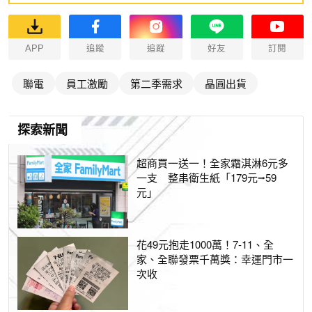
APP
追蹤
追蹤
好友
訂閱
聯電
員工激勵
第二季需求
晶圓出貨
探索新聞
超商買一送一！全家霜淇淋6元多
一支 整串衛生紙「179元⭢59
元」
花49元抱走1000萬！7-11、全
家、全聯發票千萬獎：幸運門市一
次收