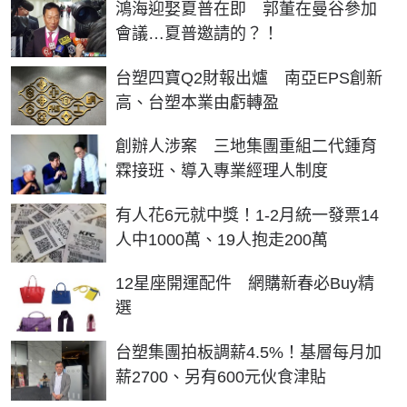
鴻海迎娶夏普在即 郭董在曼谷參加
會議…夏普邀請的？！
台塑四寶Q2財報出爐 南亞EPS創新
高、台塑本業由虧轉盈
創辦人涉案 三地集團重組二代鍾育
霖接班、導入專業經理人制度
有人花6元就中獎！1-2月統一發票14
人中1000萬、19人抱走200萬
12星座開運配件 網購新春必Buy精
選
台塑集團拍板調薪4.5%！基層每月加
薪2700、另有600元伙食津貼