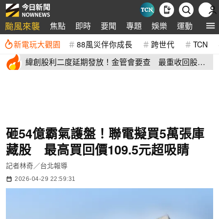
颱風來襲
焦點
即時
要聞
專題
娛樂
運動
全球
新電玩大觀園
88風災伴你成長
跨世代
TCN
緯創股利二度延期發放！金管會要查 最重收回股務
自辦、處違約金
砸54億霸氣護盤！聯電擬買5萬張庫
藏股 最高買回價109.5元超吸睛
記者林奇／台北報導
2026-04-29 22:59:31