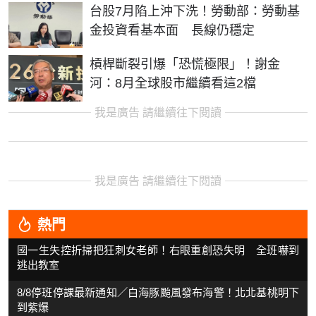
台股7月陷上沖下洗！勞動部：勞動基
金投資看基本面 長線仍穩定
槓桿斷裂引爆「恐慌極限」！謝金
河：8月全球股市繼續看這2檔
我是廣告 請繼續往下閱讀
我是廣告 請繼續往下閱讀
熱門
國一生失控折掃把狂刺女老師！右眼重創恐失明 全班嚇到
逃出教室
8/8停班停課最新通知／白海豚颱風發布海警！北北基桃明下
到紫爆