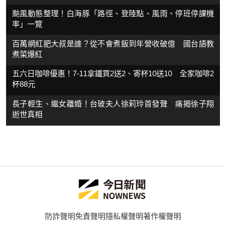
颱風動態整理！白海豚「路徑、登陸點、風雨、停班停課機
率」一覽
百萬網紅肥大叔是誰？從不會煮飯到年營收破億 國台語教
煮菜爆紅
五六日咖啡優惠！7-11拿鐵買2送2、寄杯10送10 全家咖啡2
杯88元
長子輕生、繼女離婚！台玻夫人徐莉玲首發聲 痛揭徐子翔
逝世真相
防詐聲明
免責聲明
隱私權聲明
著作權聲明