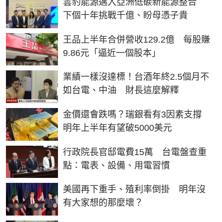
雲豹能源邁入亞洲低碳新能源整合
下個十年挑戰千億、盼母憑子貴
王品上半年合併營收129.2億 每股賺
9.86元「逼近一個股本」
業績一樣沒達標！台酒年終2.5個月不
如台電、中油 財長這麼解釋
金價還會跌嗎？瑞銀看有3因素支撐
明年上半年有望破5000美元
行政院長官邸電費15萬 台電盤查重
點：電表、設備、用電習慣
美國再下重手、殖利率倒掛 明年沒
有大家想的那麼壞？