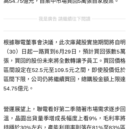
高54.75億元，自集中市場買回5萬張自家股票。
我是廣告 請繼續往下閱讀
根據聯電董事會決議，此次庫藏股實施期間將自明
（30）日起一路買到6月29日，預計買回張數5萬
張，買回的股份未來將全數轉讓予員工。買回價格
區間設定在52.5元至109.5元之間，即使股價低於
區間下限，公司仍將繼續買回，總購股金額上限達
54.75億元。
營運展望上，聯電看好第二季隨著市場需求逐步回
溫，晶圓出貨量季增成長幅度上看9%，毛利率將
持穩於30%左右，產能利用率則落在81%至83%區