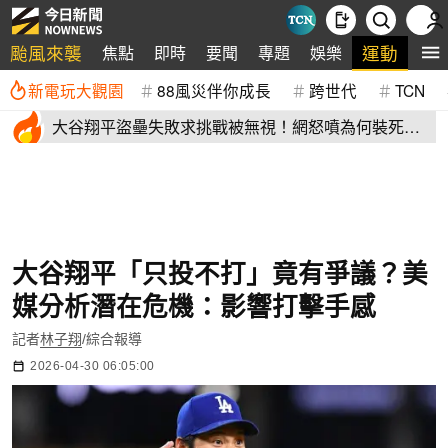
颱風來襲
運動
焦點
即時
要聞
專題
娛樂
全
新電玩大觀園
88風災伴你成長
跨世代
TCN
大谷翔平盜壘失敗求挑戰被無視！網怒噴為何裝死？
道奇教頭揭秘了
大谷翔平「只投不打」竟有爭議？美
媒分析潛在危機：影響打擊手感
記者
林子翔
/綜合報導
2026-04-30 06:05:00