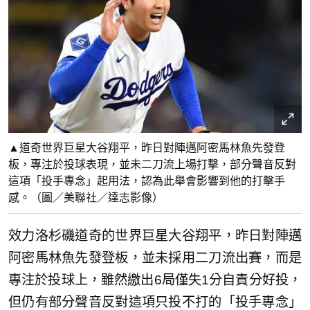
▲道奇世界巨星大谷翔平，昨日對陣邁阿密馬林魚先發登
板，專注於投球表現，並未二刀流上場打擊，部分聲音反對
這項「投手專念」起用法，認為此舉會影響到他的打擊手
感。（圖／美聯社／達志影像）
效力洛杉磯道奇的世界巨星大谷翔平，昨日對陣邁
阿密馬林魚先發登板，並未採用二刀流出賽，而是
專注於投球上，雖然繳出6局僅失1分自責分好投，
但仍有部分聲音反對這項只投不打的「投手專念」