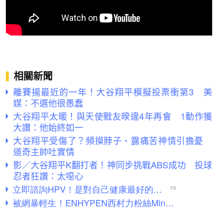
相關新聞
離賽揚最近的一年！大谷翔平模擬投票衝第3 美
媒：不選他很愚蠢
大谷翔平太暖！與天使戰友暌違4年再會 1動作獲
大讚：他始終如一
大谷翔平受傷了？頻摸脖子、露痛苦神情引擔憂
道奇主帥吐實情
影／大谷翔平K翻打者！神同步挑戰ABS成功 投球
忍者狂讚：太噁心