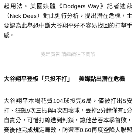
起用法。美國媒體《Dodgers Way》記者迪茲
（Nick Dees）對此進行分析，提出潛在危機，主
要認為此舉恐中斷大谷翔平好不容易找回的打擊手
感。
我是廣告 請繼續往下閱讀
大谷翔平登板「只投不打」 美媒點出潛在危機
大谷翔平本場花費104球投完6局，僅被打出5安
打、狂飆9次三振與4次四壞球，丟掉2分鐘僅有1分
自責分，可惜打線遭到封鎖，讓他苦吞本季首敗，
賽後他完成規定局數，防禦率0.60再度空降大聯盟