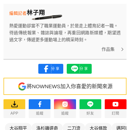
林子翔
編輯記者
熱愛運動卻當不了職業運動員，於是走上體育記者一職。
待過傳統報業、雜誌與論壇，再重回網路新媒體，期望透
過文字，傳遞更多運動場上的精采時刻。
作品集
分享
分享
將NOWNEWS加入你喜愛的新聞來源
APP
追蹤
追蹤
好友
訂閱
大谷翔平
洛杉磯道奇
二刀流
大谷條款
邁阿密