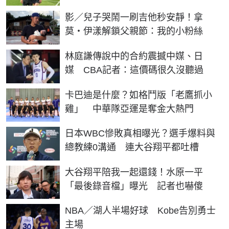
影／兒子哭鬧一刷吉他秒安靜！拿
莫・伊漾解鎖父親節：我的小粉絲
林庭謙傳說中的合約震撼中媒、日
媒 CBA記者：這價碼很久沒聽過
卡巴迪是什麼？如格鬥版「老鷹抓小
雞」 中華隊亞運是奪金大熱門
日本WBC慘敗真相曝光？選手爆料與
總教練0溝通 連大谷翔平都吐槽
大谷翔平陪我一起還錢！水原一平
「最後錄音檔」曝光 記者也嚇傻
NBA／湖人半場好球 Kobe告別勇士
主場