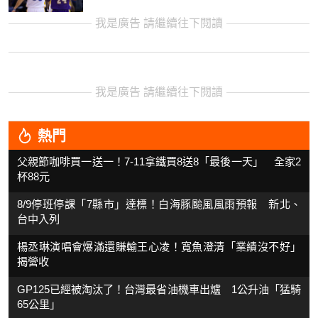
我是廣告 請繼續往下閱讀
我是廣告 請繼續往下閱讀
熱門
父親節咖啡買一送一！7-11拿鐵買8送8「最後一天」 全家2
杯88元
8/9停班停課「7縣市」達標！白海豚颱風風雨預報 新北、
台中入列
楊丞琳演唱會爆滿還賺輸王心凌！寬魚澄清「業績沒不好」
揭營收
GP125已經被淘汰了！台灣最省油機車出爐 1公升油「猛騎
65公里」