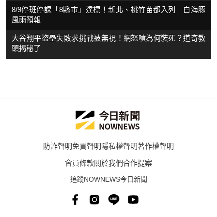
8/9停班停課「8縣市」達標！新北、桃竹苗都入列 白海豚
風雨預報
大谷翔平盜壘失敗求挑戰被無視！網怒噴為何裝死？道奇教
頭揭秘了
防詐聲明
免責聲明
隱私權聲明
著作權聲明
會員條款
關於我們
合作提案
追蹤NOWNEWS今日新聞