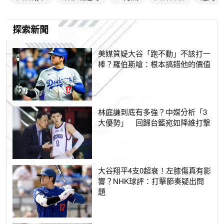
探索新聞
美媒質疑大谷「跑不動」不該打一
棒？羅伯斯嗆：根本搞錯他的價值
林庭謙到底有多強？中媒分析「3
大優勢」 回歸台籃宛如降維打擊
大谷翔平4支0超衰！左膝傷真有影
響？NHK球評：打擊節奏疑出問
題