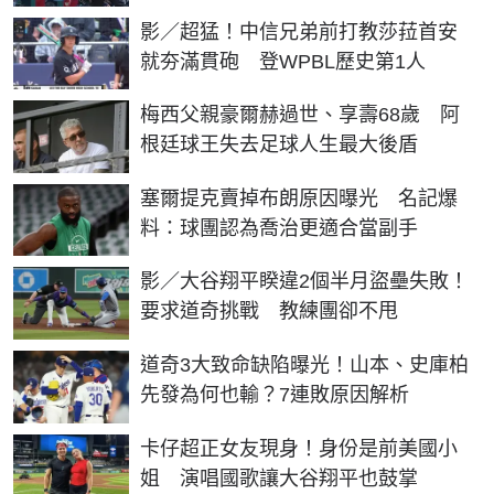
影／超猛！中信兄弟前打教莎菈首安
就夯滿貫砲 登WPBL歷史第1人
梅西父親豪爾赫過世、享壽68歲 阿
根廷球王失去足球人生最大後盾
塞爾提克賣掉布朗原因曝光 名記爆
料：球團認為喬治更適合當副手
影／大谷翔平睽違2個半月盜壘失敗！
要求道奇挑戰 教練團卻不甩
道奇3大致命缺陷曝光！山本、史庫柏
先發為何也輸？7連敗原因解析
卡仔超正女友現身！身份是前美國小
姐 演唱國歌讓大谷翔平也鼓掌