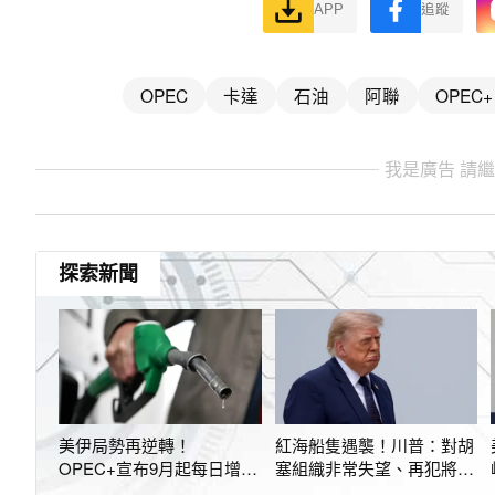
APP
追蹤
OPEC
卡達
石油
阿聯
OPEC+
我是廣告 請
探索新聞
美伊局勢再逆轉！
紅海船隻遇襲！川普：對胡
OPEC+宣布9月起每日增產
塞組織非常失望、再犯將嚴
18.8萬桶 油價跳水逾4%
厲懲罰伊朗