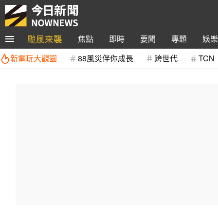
颱風來襲
焦點
即時
要聞
專題
娛樂
新電玩大觀園
88風災伴你成長
跨世代
TCN