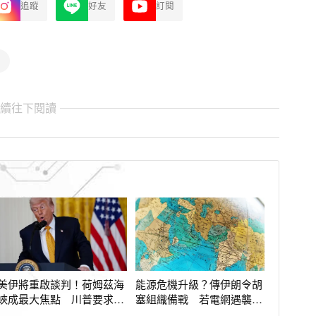
追蹤
好友
訂閱
繼續往下閱讀
美伊將重啟談判！荷姆茲海
能源危機升級？傳伊朗令胡
峽成最大焦點 川普要求伊
塞組織備戰 若電網遇襲就
朗做1承諾
封鎖紅海航道