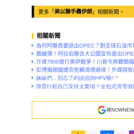
更多「
美以聯手轟伊朗
」相關新聞。
相關新聞
為何阿聯酋要退出OPEC？對全球石油
震撼彈！阿拉伯聯合大公國宣布退出OP
斥資7900億打美伊戰爭！川普今將聽簡
彭博揭德國捷克拒賴清德過境！外媒與智
將NOWNE