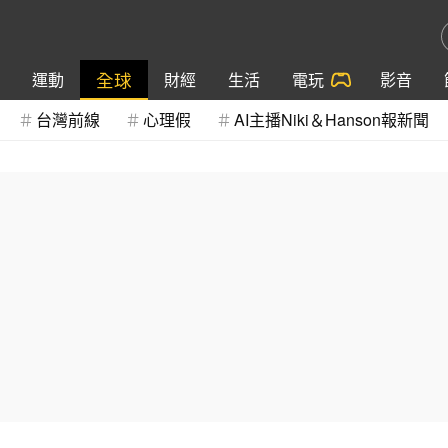
全球
運動
財經
生活
電玩
影音
台灣前線
心理假
AI主播Niki＆Hanson報新聞