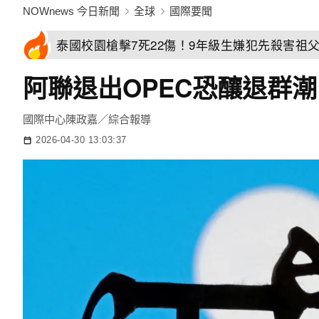
NOWnews 今日新聞
全球
國際要聞
泰國校園槍擊7死22傷！9年級生嫌犯先殺害祖
阿聯退出OPEC恐釀退群
國際中心陳政嘉／綜合報導
2026-04-30 13:03:37