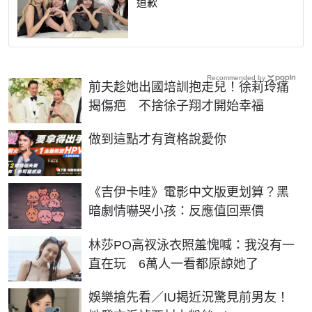
道歉
Recommended by
前夫趁她出國培訓抱走兒！徐莉玲痛
揭傷疤 不捨徐子翔才開始幸福
PR
做到這點才有資格說愛你
《吉伊卡哇》電影中文版更划算？黑
暗劇情嚇哭小孩：反應值回票價
林莎PO高衩泳衣照羞愧喊：我沒有一
直在玩 6萬人一看都原諒她了
娛樂搶先看／IU揭近況驚見前男友！