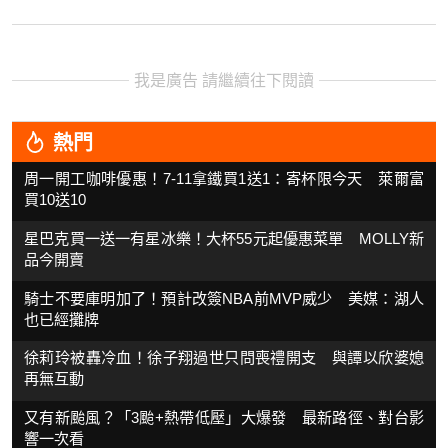
我是廣告 請繼續往下閱讀
熱門
周一開工咖啡優惠！7-11拿鐵買1送1：寄杯限今天 萊爾富
買10送10
星巴克買一送一有星冰樂！大杯55元起優惠菜單 MOLLY新
品今開賣
騎士不要庫明加了！預計改簽NBA前MVP威少 美媒：湖人
也已經攤牌
徐莉玲被轟冷血！徐子翔過世只問喪禮開支 與譚以欣婆媳
再無互動
又有新颱風？「3颱+熱帶低壓」大爆發 最新路徑、對台影
響一次看