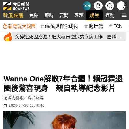
颱風來襲
娛樂
焦點
即時
要聞
專題
運動
全
新電玩大觀園
88風災伴你成長
跨世代
TCN
突猝逝死因成謎！肥大叔暴瘦遭猜抱病工作 團隊宣
布開直播揭真相
Wanna One解散7年合體！賴冠霖退
圈後驚喜現身 親自執導紀念影片
記者
尤露珉
／綜合報導
2026-04-30 13:40:40