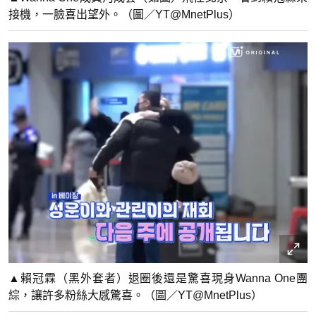
接機，一臉喜出望外。（圖／YT@MnetPlus）
▲賴冠霖（黑外套者）退圈後還是驚喜現身Wanna One團
綜，讓許多粉絲大感驚喜。（圖／YT@MnetPlus）