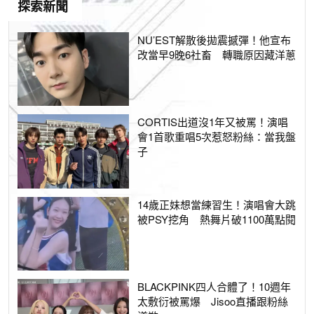
探索新聞
NU’EST解散後拋震撼彈！他宣布
改當早9晚6社畜 轉職原因藏洋蔥
CORTIS出道沒1年又被罵！演唱
會1首歌重唱5次惹怒粉絲：當我盤
子
14歲正妹想當練習生！演唱會大跳
被PSY挖角 熱舞片破1100萬點閱
BLACKPINK四人合體了！10週年
太敷衍被罵爆 Jisoo直播跟粉絲