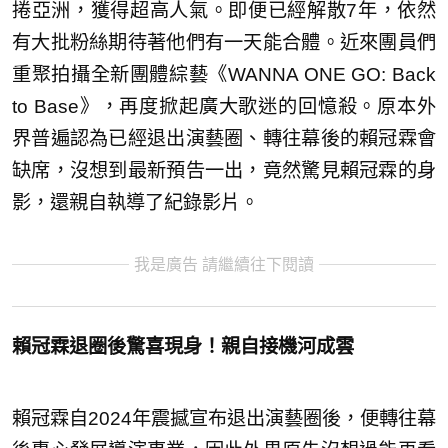
捲亞洲，獲得超高人氣。即便已經解散7年，依然
有大批粉絲期待著他們有一天能合體。近來團員們
重聚拍攝全新團體綜藝《WANNA ONE GO: Back
to Base》，再度掀起廣大歌迷的回憶殺。原本外
界普遍認為已經退出演藝圈、轉往幕後的賴冠霖會
缺席，沒想到最新預告一出，竟然驚見賴冠霖的身
影，還親自執導了紀錄影片。
我是廣告 請繼續往下閱讀
賴冠霖退圈後驚喜現身！親自接機河成雲
賴冠霖自2024年震撼宣布退出演藝圈後，便轉往幕