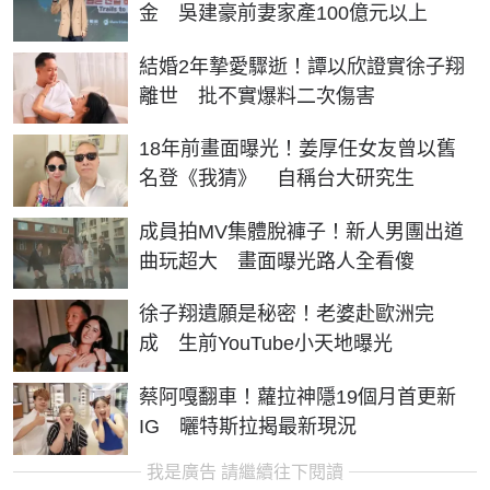
金 吳建豪前妻家產100億元以上
結婚2年摯愛驟逝！譚以欣證實徐子翔
離世 批不實爆料二次傷害
18年前畫面曝光！姜厚任女友曾以舊
名登《我猜》 自稱台大研究生
成員拍MV集體脫褲子！新人男團出道
曲玩超大 畫面曝光路人全看傻
徐子翔遺願是秘密！老婆赴歐洲完
成 生前YouTube小天地曝光
蔡阿嘎翻車！蘿拉神隱19個月首更新
IG 曬特斯拉揭最新現況
我是廣告 請繼續往下閱讀