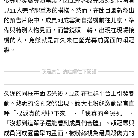
後專心發展導演事業，因此外界原先沒想過能再看
見11人完整體重聚的模樣。然而，在節目最新釋出
的預告片段中，成員河成雲獨自搭機前往北京，準
備與特別人物見面，而當鏡頭一轉，出現在現場接
機的人，竟然就是許久未在螢光幕前露面的賴冠
霖。
我是廣告 請繼續往下閱讀
久違的同框畫面曝光後，立刻在社群平台上引發暴
動。熟悉的臉孔突然出現，讓大批粉絲激動留言直
呼「眼淚真的秒掉下來」、「我真的會哭死」、
「沒想到這輩子還能看到成員們合體」。賴冠霖與
成員河成雲重聚的畫面，被粉絲視為最具殺傷力的