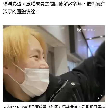
催淚彩蛋，感嘆成員之間即使解散多年，依舊擁有
深厚的團體情誼。
▲Wanna One成員河成雲（如圖）飛往北京，看到賴冠霖來