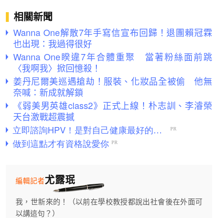
相關新聞
Wanna One解散7年手寫信宣布回歸！退團賴冠霖
也出現：我過得很好
Wanna One睽違7年合體重聚 當著粉絲面前跳
〈我啊我〉掀回憶殺！
姜丹尼爾美巡遇搶劫！服裝、化妝品全被偷 他無
奈喊：新成就解鎖
《弱美男英雄class2》正式上線！朴志訓、李濬榮
天台激戰超震撼
尤露珉
編輯記者
我，世新來的！（以前在學校教授都說出社會後在外面可
以講這句？）