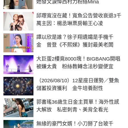
她發文淚悼西村力粉絲Mina
邱瓈寬沒在藏！寬魚公告營收衰退3千
萬主因：楊丞琳票房輸王心凌
譚以欣是誰？徐子翔遺孀是手機千
金 曾登《不熙娣》獲封最美老闆
大巨蛋2樓竟8000塊！BIGBANG開唱
被嫌太貴 粉絲教轉念法秒變便宜
（2026/08/10）12星座日運勢／雙魚
儲蓄投資獲利 金牛培養耐性
郭書瑤36歲生日金主買單！海外性感
大解放 私密刺青、美背全看光
無緣的豪門女婿！小刀掰了台玻千