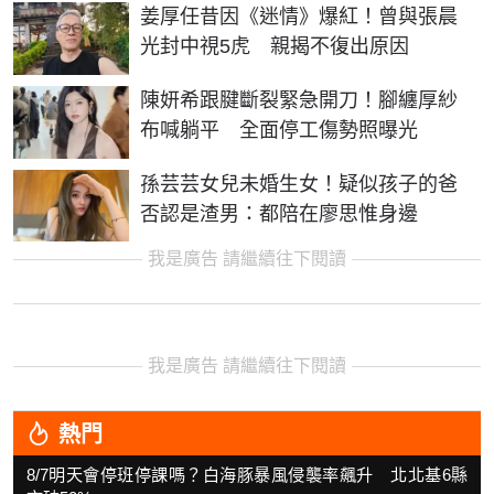
姜厚任昔因《迷情》爆紅！曾與張晨
光封中視5虎 親揭不復出原因
陳妍希跟腱斷裂緊急開刀！腳纏厚紗
布喊躺平 全面停工傷勢照曝光
孫芸芸女兒未婚生女！疑似孩子的爸
否認是渣男：都陪在廖思惟身邊
我是廣告 請繼續往下閱讀
我是廣告 請繼續往下閱讀
熱門
8/7明天會停班停課嗎？白海豚暴風侵襲率飆升 北北基6縣