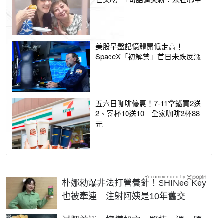
美股早盤記憶體開低走高！
SpaceX「初解禁」首日未跌反漲
五六日咖啡優惠！7-11拿鐵買2送
2、寄杯10送10 全家咖啡2杯88
元
Recommended by
朴娜勑爆非法打營養針！SHINee Key
也被牽連 注射阿姨是10年舊交
PR