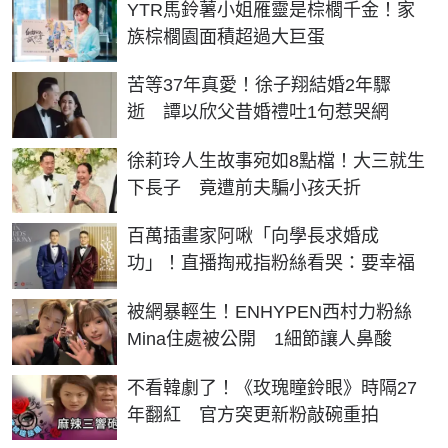
YTR馬鈴薯小姐雁靈是棕櫚千金！家
族棕櫚園面積超過大巨蛋
苦等37年真愛！徐子翔結婚2年驟
逝 譚以欣父昔婚禮吐1句惹哭網
徐莉玲人生故事宛如8點檔！大三就生
下長子 竟遭前夫騙小孩夭折
百萬插畫家阿啾「向學長求婚成
功」！直播掏戒指粉絲看哭：要幸福
被網暴輕生！ENHYPEN西村力粉絲
Mina住處被公開 1細節讓人鼻酸
不看韓劇了！《玫瑰瞳鈴眼》時隔27
年翻紅 官方突更新粉敲碗重拍