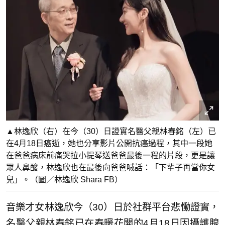
▲林逸欣（右）在今（30）日證實名醫父親林春銘（左）已
在4月18日癌逝，她也分享影片公開抗癌過程，其中一段她
在爸爸病床前痛哭拉小提琴送爸爸最後一程的片段，更是讓
眾人鼻酸，林逸欣也在最後向爸爸喊話：「下輩子再當你女
兒」。（圖／林逸欣 Shara FB）
音樂才女林逸欣今（30）日於社群平台悲慟證實，
名醫父親林春銘已在春暖花開的4月18日因攝護腺