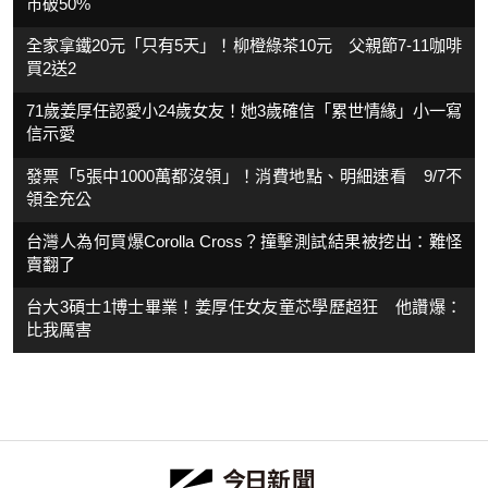
市破50%
全家拿鐵20元「只有5天」！柳橙綠茶10元 父親節7-11咖啡
買2送2
71歲姜厚任認愛小24歲女友！她3歲確信「累世情緣」小一寫
信示愛
發票「5張中1000萬都沒領」！消費地點、明細速看 9/7不
領全充公
台灣人為何買爆Corolla Cross？撞擊測試結果被挖出：難怪
賣翻了
台大3碩士1博士畢業！姜厚任女友童芯學歷超狂 他讚爆：
比我厲害