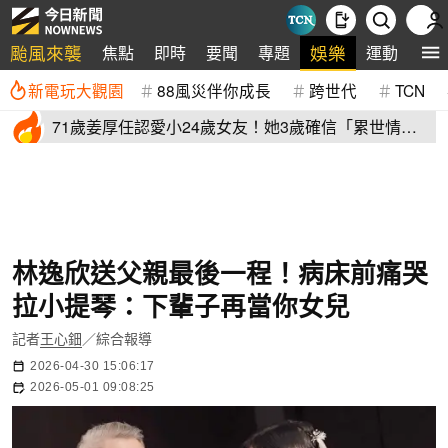
颱風來襲
娛樂
焦點
即時
要聞
專題
運動
全
新電玩大觀園
88風災伴你成長
跨世代
TCN
71歲姜厚任認愛小24歲女友！她3歲確信「累世情
緣」小一寫信示愛
林逸欣送父親最後一程！病床前痛哭
拉小提琴：下輩子再當你女兒
記者
王心鈿
／綜合報導
2026-04-30 15:06:17
2026-05-01 09:08:25