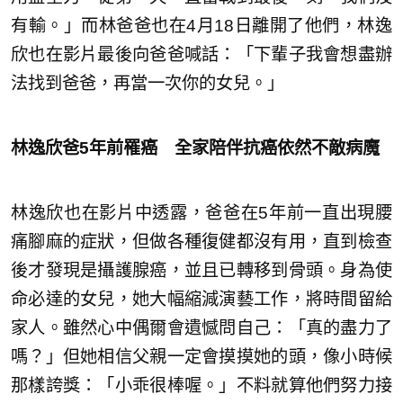
有輸。」而林爸爸也在4月18日離開了他們，林逸
欣也在影片最後向爸爸喊話：「下輩子我會想盡辦
法找到爸爸，再當一次你的女兒。」
林逸欣爸5年前罹癌 全家陪伴抗癌依然不敵病魔
林逸欣也在影片中透露，爸爸在5年前一直出現腰
痛腳麻的症狀，但做各種復健都沒有用，直到檢查
後才發現是攝護腺癌，並且已轉移到骨頭。身為使
命必達的女兒，她大幅縮減演藝工作，將時間留給
家人。雖然心中偶爾會遺憾問自己：「真的盡力了
嗎？」但她相信父親一定會摸摸她的頭，像小時候
那樣誇獎：「小乖很棒喔。」不料就算他們努力接