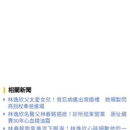
相關新聞
林逸欣父太愛女兒！昔忍病痛出席婚禮 她親製閃
亮拐杖牽爸進場
林逸欣名醫父林春銘癌逝！診所結束營業 原址續
賣30年心血精油霜
林春銘斷氣後流下眼淚！林逸欣心碎細數他的一