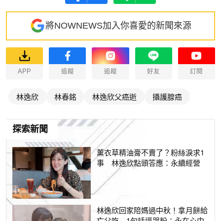
將NOWNEWS加入你喜愛的新聞來源
APP
追蹤
追蹤
好友
訂閱
林逸欣
林春銘
林逸欣父癌逝
攝護腺癌
探索新聞
薰衣草精油膏不賣了？粉絲淚求1
事 林逸欣點頭答應：永續經營
林逸欣回家陪媽過中秋！拿月餅給
亡父吃 1句話逼哭粉：永在心中