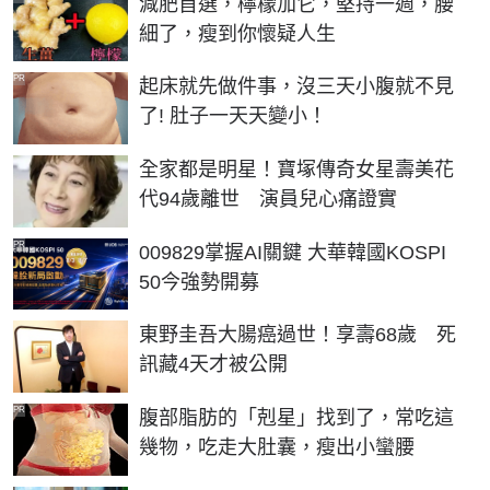
減肥首選，檸檬加它，堅持一週，腰
細了，瘦到你懷疑人生
PR
起床就先做件事，沒三天小腹就不見
了! 肚子一天天變小！
全家都是明星！寶塚傳奇女星壽美花
代94歲離世 演員兒心痛證實
PR
009829掌握AI關鍵 大華韓國KOSPI
50今強勢開募
東野圭吾大腸癌過世！享壽68歲 死
訊藏4天才被公開
PR
腹部脂肪的「剋星」找到了，常吃這
幾物，吃走大肚囊，瘦出小蠻腰