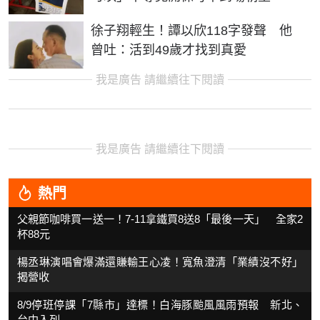
徐子翔輕生！譚以欣118字發聲 他
曾吐：活到49歲才找到真愛
我是廣告 請繼續往下閱讀
我是廣告 請繼續往下閱讀
熱門
父親節咖啡買一送一！7-11拿鐵買8送8「最後一天」 全家2
杯88元
楊丞琳演唱會爆滿還賺輸王心凌！寬魚澄清「業績沒不好」
揭營收
8/9停班停課「7縣市」達標！白海豚颱風風雨預報 新北、
台中入列