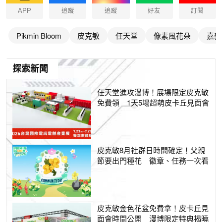
APP
追蹤
追蹤
好友
訂閱
Pikmin Bloom
皮克敏
任天堂
像素風花朵
嘉義
探索新聞
任天堂進攻漫博！展場限定皮克敏
免費領 1天5場超萌皮卡丘見面會
皮克敏8月社群日時間確定！父親
節要出門種花 徽章、任務一次看
皮克敏金色花盆免費拿！皮卡丘見
面會時間公開 漫博限定特典揭曉