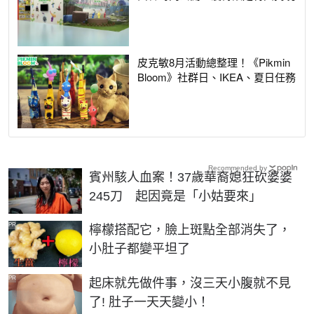
皮克敏8月活動總整理！《Pikmin
Bloom》社群日、IKEA、夏日任務
Recommended by
賓州駭人血案！37歲華裔媳狂砍婆婆
245刀 起因竟是「小姑要來」
PR
檸檬搭配它，臉上斑點全部消失了，
小肚子都變平坦了
PR
起床就先做件事，沒三天小腹就不見
了! 肚子一天天變小！