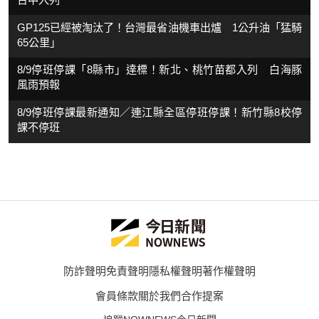
GP125已經被淘汰了！台灣最省油機車出爐 1公升油「猛騎
65公里」
8/9停班停課「8縣市」達標！新北、桃竹苗都入列 白海豚
風雨預報
8/9停班停課最新通知／連江縣全區停班停課！新竹縣8校停
課不停班
防詐聲明
免責聲明
隱私權聲明
著作權聲明
會員條款
關於我們
合作提案