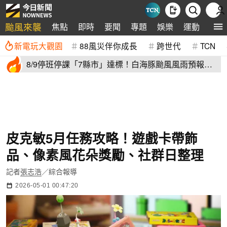
颱風來襲
焦點
即時
要聞
專題
娛樂
運動
全球
新電玩大觀園
88風災伴你成長
跨世代
TCN
8/9停班停課「7縣市」達標！白海豚颱風風雨預報
新北、台中入列
皮克敏5月任務攻略！遊戲卡帶飾
品、像素風花朵獎勵、社群日整理
記者
張志浩
／綜合報導
2026-05-01 00:47:20