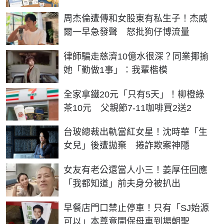
周杰倫遭傳和女股東有私生子！杰威
爾一早急發聲 怒批狗仔博流量
律師騙走慈濟10億水很深？同業揶揄
她「勤做1事」：我輩楷模
全家拿鐵20元「只有5天」！柳橙綠
茶10元 父親節7-11咖啡買2送2
台玻總裁出軌當紅女星！沈時華「生
女兒」後遭拋棄 捲詐欺案神隱
女友有老公還當人小三！姜厚任回應
「我都知道」前夫身分被扒出
早餐店門口禁止停車！只有「SJ始源
可以」本尊竟開保母車到場朝聖