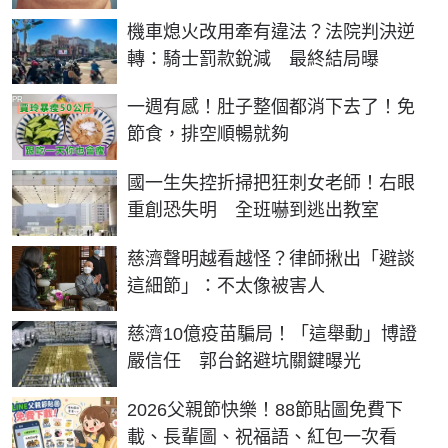
機車熄火改用牽有違法？法院判決逆
轉：騎士罰款銳減 最終結局曝
PR
一週有感！肚子整個都消下去了！免
節食，排空順暢就夠
國一生失控折掃把狂刺女老師！右眼
重創恐失明 全班嚇到逃出教室
慈濟聲明越看越怪？律師揪出「避談
這細節」：不太像被害人
慈濟10億疫苗騙局！「這舉動」博證
嚴信任 郭台銘避坑關鍵曝光
2026父親節快樂！88節貼圖免費下
載、長輩圖、祝福語、紅包一次看