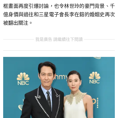
框畫面再度引爆討論，也令林世玲的豪門背景、千
億身價與過往和三星電子會長李在鎔的婚姻史再次
被翻出關注。
我是廣告 請繼續往下閱讀