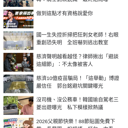
PR
做到這點才有資格說愛你
國一生失控折掃把狂刺女老師！右眼
重創恐失明 全班嚇到逃出教室
慈濟聲明越看越怪？律師揪出「避談
這細節」：不太像被害人
慈濟10億疫苗騙局！「這舉動」博證
嚴信任 郭台銘避坑關鍵曝光
沒司機、沒公務車！韓國瑜自駕老三
菱出遊曝光 私下模樣掀熱議
2026父親節快樂！88節貼圖免費下