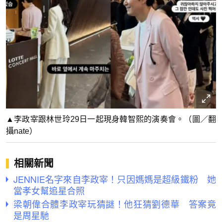
▲李政宰跟林世玲29日一起現身韓智熙的演奏會。（圖／翻
攝nate）
相關新聞
JENNIE名字來自李政宰！只因媽媽是超級鐵粉 她
當孝女幫追星合照
梁朝偉合體李政宰玩猜謎！他狂猜劉德華 答案竟
是周星馳