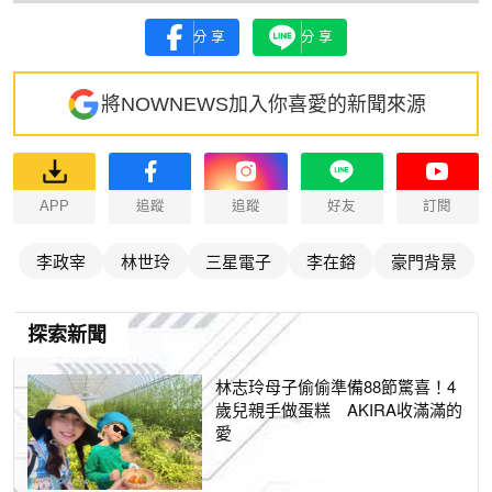
分享
分享
將NOWNEWS加入你喜愛的新聞來源
APP
追蹤
追蹤
好友
訂閱
李政宰
林世玲
三星電子
李在鎔
豪門背景
探索新聞
林志玲母子偷偷準備88節驚喜！4
歲兒親手做蛋糕 AKIRA收滿滿的
愛