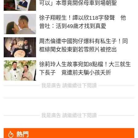
可以」本尊竟開保母車到場朝聖
徐子翔輕生！譚以欣118字發聲 他
曾吐：活到49歲才找到真愛
周杰倫遭中國狗仔爆料有私生子！同
框緋聞女股東劉若雪照片被挖出
徐莉玲人生故事宛如8點檔！大三就生
下長子 竟遭前夫騙小孩夭折
我是廣告 請繼續往下閱讀
我是廣告 請繼續往下閱讀
熱門