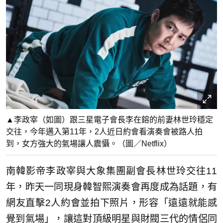
▲李政宰（如圖）跟三星電子會長李在鎔的前妻林世玲穩定
交往，今年邁入第11年，2人近日約會看演奏會被路人拍
到，女方強大的氣場讓人震懾。（圖／Netflix）
南韓影帝李政宰與大象集團副會長林世玲交往11
年，昨天一同現身韓智熙演奏會再度成為話題，有
網友直擊2人約會並拍下照片，形容「遠遠就能感
覺到氣場」，讓這對頂級明星與財閥三代的情侶同