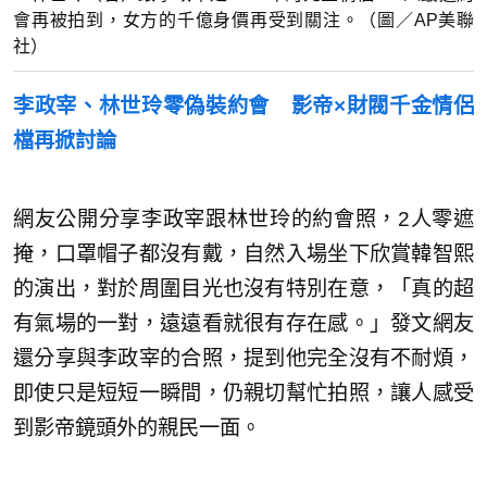
會再被拍到，女方的千億身價再受到關注。（圖／AP美聯
社）
李政宰、林世玲零偽裝約會 影帝×財閥千金情侶
檔再掀討論
網友公開分享李政宰跟林世玲的約會照，2人零遮
掩，口罩帽子都沒有戴，自然入場坐下欣賞韓智熙
的演出，對於周圍目光也沒有特別在意，「真的超
有氣場的一對，遠遠看就很有存在感。」發文網友
還分享與李政宰的合照，提到他完全沒有不耐煩，
即使只是短短一瞬間，仍親切幫忙拍照，讓人感受
到影帝鏡頭外的親民一面。