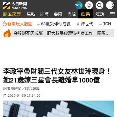
颱風來襲
娛樂
焦點
即時
要聞
專題
運動
全
新電玩大觀園
88風災伴你成長
跨世代
TCN
突猝逝死因成謎！肥大叔暴瘦遭猜抱病工作 團隊宣
布開直播揭真相
李政宰帶財閥三代女友林世玲現身！
她21歲嫁三星會長離婚拿1000億
記者
陳雅蘭
／綜合報導
2026-04-30 17:24:56