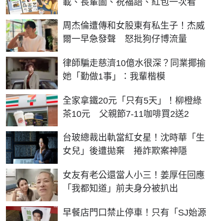
載、長輩圖、祝福語、紅包一次看
周杰倫遭傳和女股東有私生子！杰威
爾一早急發聲 怒批狗仔博流量
律師騙走慈濟10億水很深？同業揶揄
她「勤做1事」：我輩楷模
全家拿鐵20元「只有5天」！柳橙綠
茶10元 父親節7-11咖啡買2送2
台玻總裁出軌當紅女星！沈時華「生
女兒」後遭拋棄 捲詐欺案神隱
女友有老公還當人小三！姜厚任回應
「我都知道」前夫身分被扒出
早餐店門口禁止停車！只有「SJ始源