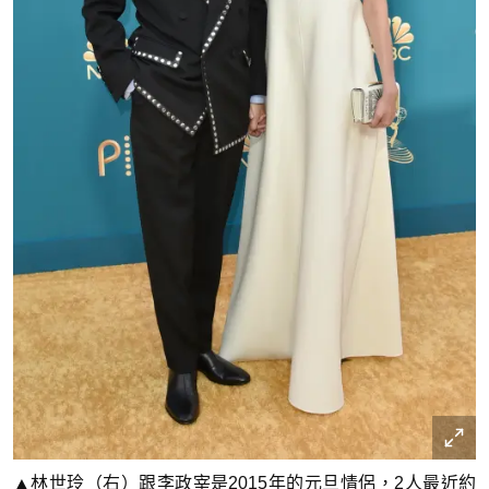
▲林世玲（右）跟李政宰是2015年的元旦情侶，2人最近約