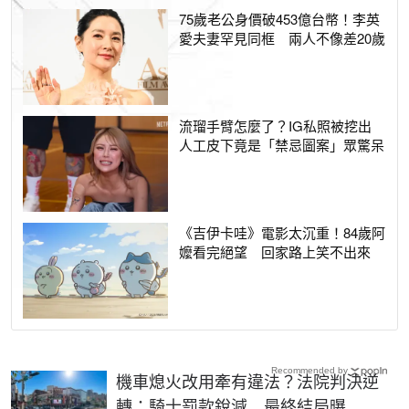
75歲老公身價破453億台幣！李英
愛夫妻罕見同框 兩人不像差20歲
流瑠手臂怎麼了？IG私照被挖出
人工皮下竟是「禁忌圖案」眾驚呆
《吉伊卡哇》電影太沉重！84歲阿
嬤看完絕望 回家路上笑不出來
Recommended by
機車熄火改用牽有違法？法院判決逆
轉：騎士罰款銳減 最終結局曝