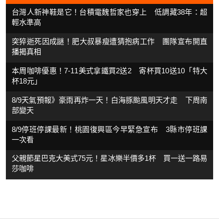
台灣人新神鞋是它！台積電魏哲家也穿上 低調藏38年：超
輕水準高
突猝逝死因成謎！肥大叔暴瘦遭猜抱病工作 團隊宣布開直
播揭真相
本周咖啡優惠！7-11美式拿鐵買2送2 寄杯買10送10「特大
杯18元」
8/9天氣預報》豪雨再炸一天！白海豚颱風明天才走 下周南
部變天
8/9停班停課最新！桃園復興區今早緊急宣布 3縣市停班課
一次看
父親節星巴克大美式75元！星冰樂半價多1杯 買一送一路易
莎咖啡