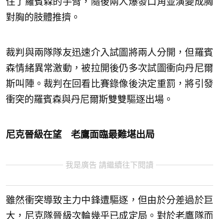
住了羅賓森的手臂，隨後兩人爆發口角並演變成胸
對胸的肢體推擠。
裁判與兩隊隊友迅速介入試圖將兩人分開，但羅賓
森情緒異常激動，被拉開後仍多次試圖衝向丹尼爾
斯叫陣。裁判在回看比賽錄像後決定重罰，將引發
衝突的羅賓森與丹尼爾斯雙雙驅逐出場。
尼克晉級在望 老鷹面臨最難堪出局
我是廣告 請繼續往下閱讀
雖然衝突導致主力中鋒遭驅逐，但由於分差過於巨
大，尼克隊晉級次輪幾乎已成定局。對於老鷹隊而