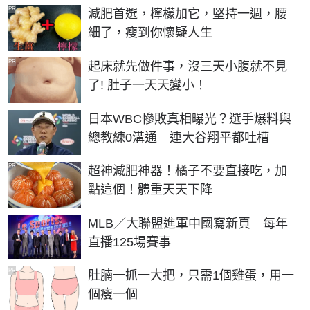
PR
減肥首選，檸檬加它，堅持一週，腰
細了，瘦到你懷疑人生
PR
起床就先做件事，沒三天小腹就不見
了! 肚子一天天變小！
日本WBC慘敗真相曝光？選手爆料與
總教練0溝通 連大谷翔平都吐槽
PR
超神減肥神器！橘子不要直接吃，加
點這個！體重天天下降
MLB／大聯盟進軍中國寫新頁 每年
直播125場賽事
PR
肚腩一抓一大把，只需1個雞蛋，用一
個瘦一個