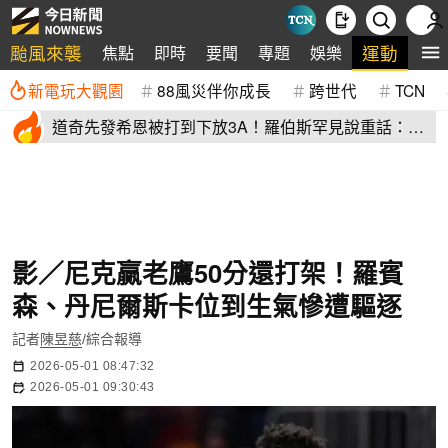
颱風來襲
運動
焦點
即時
要聞
專題
娛樂
全
新電玩大觀園
88風災伴你成長
跨世代
TCN
道奇先發希恩被打到下放3A！羅伯斯罕見說重話：他
太執著投球機制
影／尼克贏老鷹50分還打架！羅賓
森、丹尼爾斯卡位到生氣慘遭驅逐
記者
陳昱慈
/綜合報導
2026-05-01 08:47:32
2026-05-01 09:30:43