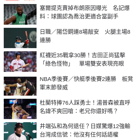
塞爾提克賣掉布朗原因曝光 名記爆
料：球團認為喬治更適合當副手
日職／陽岱鋼連8場敲安 火腿主場8
連勝
紅襪近35戰拿30勝！吉田正尚猛擊
「綠色怪物」 單場雙安表現亮眼
NBA季後賽／快艇季後賽2連勝 板凳
軍末節發威
杜蘭特捧76人踩勇士！湯普森被直呼
名諱不爽回嗆：老兄你還好嗎？
井端弘和為何退任？日媒驚爆12強輸
台灣成信號：他沒有任何話語權