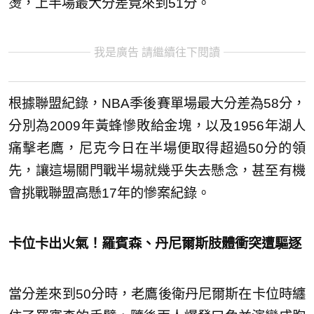
燙，上半場最大分差竟來到51分。
我是廣告 請繼續往下閱讀
根據聯盟紀錄，NBA季後賽單場最大分差為58分，
分別為2009年黃蜂慘敗給金塊，以及1956年湖人
痛擊老鷹，尼克今日在半場便取得超過50分的領
先，讓這場關門戰半場就幾乎失去懸念，甚至有機
會挑戰聯盟高懸17年的慘案紀錄。
卡位卡出火氣！羅賓森、丹尼爾斯肢體衝突遭驅逐
當分差來到50分時，老鷹後衛丹尼爾斯在卡位時纏