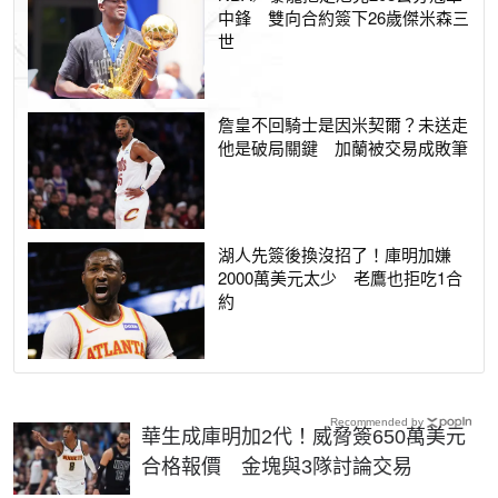
中鋒 雙向合約簽下26歲傑米森三
世
詹皇不回騎士是因米契爾？未送走
他是破局關鍵 加蘭被交易成敗筆
湖人先簽後換沒招了！庫明加嫌
2000萬美元太少 老鷹也拒吃1合
約
Recommended by
華生成庫明加2代！威脅簽650萬美元
合格報價 金塊與3隊討論交易