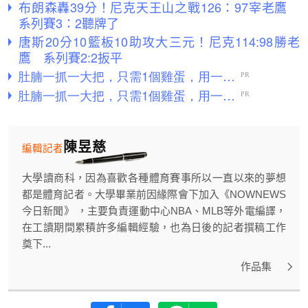
布朗森轟39分！尼克天王山之戰126：97宰老鷹
系列賽3：2聽牌了
唐斯20分10籃板10助攻大三元！尼克114:98勝老
鷹 系列賽2:2扳平
陳昱慈
編輯記者
大學讀商科，因為喜歡各種體育賽事所以一直以來的夢想
都是體育記者。大學畢業前因緣際會下加入《NOWNEWS
今日新聞》 ，主要負責運動中心NBA、MLB等外電編譯，
在工讀期間累積許多編輯經驗，也為日後的記者撰稿工作
奠下...
作品集