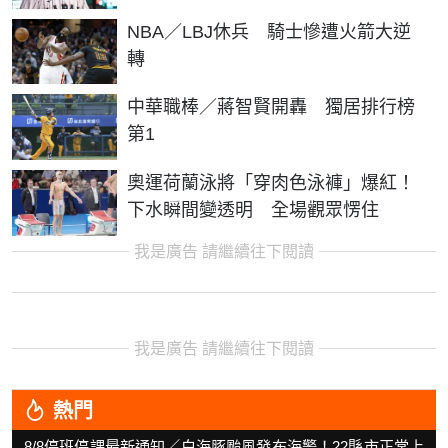
NBA／LBJ休兵 騎士慘遭火箭大逆
轉
中華職棒／蔣智賢開轟 獨居排行榜
第1
奧運荷蘭泳將「穿肉色泳褲」爆紅！
下水瞬間變透明 全場觀眾愣住
我是廣告 請繼續往下閱讀
我是廣告 請繼續往下閱讀
熱門
8/8停班停課最新通知／白海豚颱風發布海警！22縣市正常上