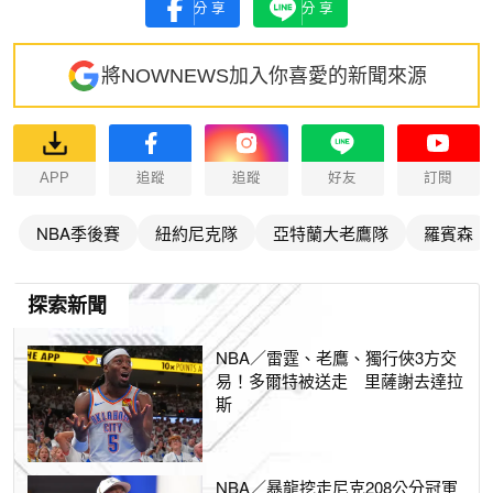
分享
分享
將NOWNEWS加入你喜愛的新聞來源
APP
追蹤
追蹤
好友
訂閱
NBA季後賽
紐約尼克隊
亞特蘭大老鷹隊
羅賓森
探索新聞
NBA／雷霆、老鷹、獨行俠3方交
易！多爾特被送走 里薩謝去達拉
斯
NBA／暴龍挖走尼克208公分冠軍