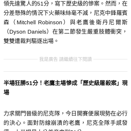
領先達驚人的51分，寫下歷史級的慘案。然而，在
分差懸殊的情況下火藥味絲毫不減，尼克中鋒羅賓
森（Mitchell Robinson）與老鷹後衛丹尼爾斯
（Dyson Daniels）在第二節發生嚴重肢體衝突，
雙雙遭裁判驅逐出場。
我是廣告 請繼續往下閱讀
半場狂勝51分！老鷹主場慘成「歷史級屠殺案」現
場
力求關門晉級的尼克隊，今日開賽便展現勢在必行
的決心。面對防線崩潰的老鷹，尼克全隊手感發