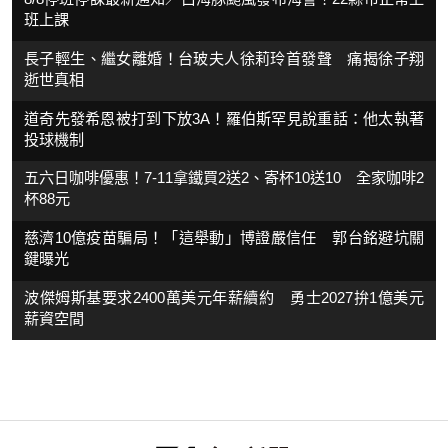
班上課
長子輕生、繼女離婚！台玻夫人徐莉玲首發聲 痛揭徐子翔
逝世真相
道奇先發希恩被打到下放3A！羅伯斯罕見說重話：他太執著
投球機制
五六日咖啡優惠！7-11拿鐵買2送2、寄杯10送10 全家咖啡2
杯88元
慈濟10億疫苗騙局！「這舉動」博證嚴信任 郭台銘避坑關
鍵曝光
波傑姆斯基要求2400萬美元年薪續約 勇士2027拚1億美元
薪資空間