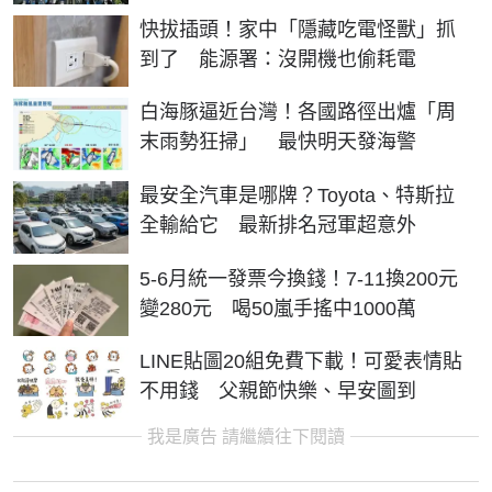
快拔插頭！家中「隱藏吃電怪獸」抓
到了 能源署：沒開機也偷耗電
白海豚逼近台灣！各國路徑出爐「周
末雨勢狂掃」 最快明天發海警
最安全汽車是哪牌？Toyota、特斯拉
全輸給它 最新排名冠軍超意外
5-6月統一發票今換錢！7-11換200元
變280元 喝50嵐手搖中1000萬
LINE貼圖20組免費下載！可愛表情貼
不用錢 父親節快樂、早安圖到
我是廣告 請繼續往下閱讀