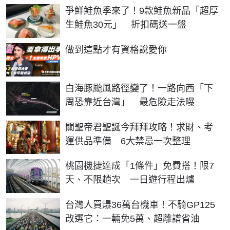
爭鮮鮭魚季來了！9款鮭魚新品「超厚
生鮭魚30元」 折扣碼送一盤
PR
做到這點才有資格說愛你
白海豚颱風路徑變了！一路向西「下
周恐靠近台灣」 最危險走法曝
關聖帝君聖誕今拜拜攻略！求財、考
運供品準備 6大禁忌一次整理
桃園機捷達成「1條件」免費搭！限7
天、不限趟次 一日遊行程出爐
台灣人買爆36萬台機車！不騎GP125
改選它：一輛免5萬、超離譜省油