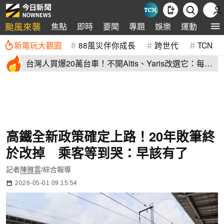
颱風來襲
焦點
即時
要聞
專題
娛樂
運動
全球
新電玩大觀園
88風災伴你成長
跨世代
TCN
台灣人買爆20萬台車！不開Altis、Yaris改選它：每輛
80萬、水準高
高鐵全新政策確定上路！20年敗筆終
於改掉 乘客等到哭：早該有了
記者
陳雅雲
/綜合報導
2026-05-01 09:15:54