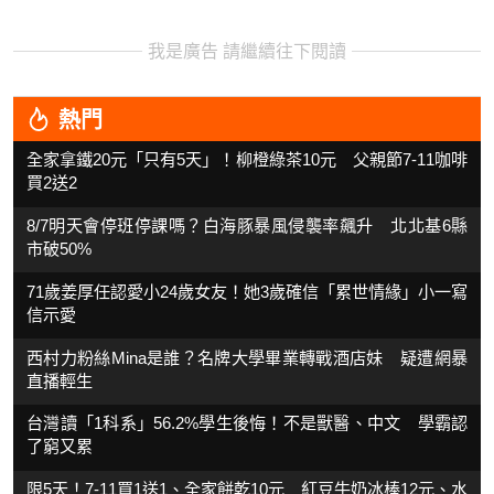
我是廣告 請繼續往下閱讀
熱門
全家拿鐵20元「只有5天」！柳橙綠茶10元 父親節7-11咖啡
買2送2
8/7明天會停班停課嗎？白海豚暴風侵襲率飆升 北北基6縣
市破50%
71歲姜厚任認愛小24歲女友！她3歲確信「累世情緣」小一寫
信示愛
西村力粉絲Mina是誰？名牌大學畢業轉戰酒店妹 疑遭網暴
直播輕生
台灣讀「1科系」56.2%學生後悔！不是獸醫、中文 學霸認
了窮又累
限5天！7-11買1送1、全家餅乾10元 紅豆牛奶冰棒12元、水