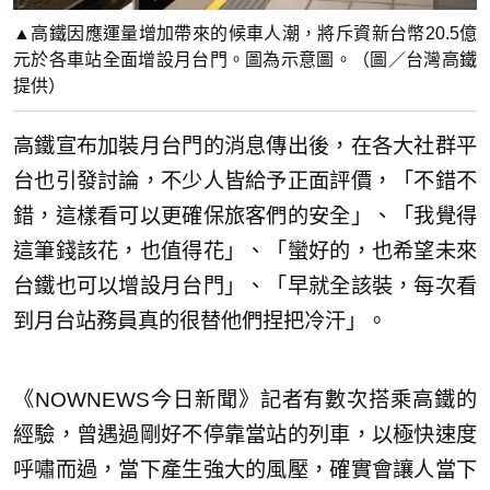
▲高鐵因應運量增加帶來的候車人潮，將斥資新台幣20.5億
元於各車站全面增設月台門。圖為示意圖。（圖／台灣高鐵
提供）
高鐵宣布加裝月台門的消息傳出後，在各大社群平
台也引發討論，不少人皆給予正面評價，「不錯不
錯，這樣看可以更確保旅客們的安全」、「我覺得
這筆錢該花，也值得花」、「蠻好的，也希望未來
台鐵也可以增設月台門」、「早就全該裝，每次看
到月台站務員真的很替他們捏把冷汗」。
《NOWNEWS今日新聞》記者有數次搭乘高鐵的
經驗，曾遇過剛好不停靠當站的列車，以極快速度
呼嘯而過，當下產生強大的風壓，確實會讓人當下