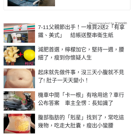
Recommended by
7-11父親節出手！一堆買2送2「有拿
鐵、美式」 結帳送整串衛生紙
PR
減肥首選，檸檬加它，堅持一週，腰
細了，瘦到你懷疑人生
PR
起床就先做件事，沒三天小腹就不見
了! 肚子一天天變小！
機車中間「卡一根」有啥用途？車行
公布答案 車主全愣：長知識了
PR
腹部脂肪的「剋星」找到了，常吃這
幾物，吃走大肚囊，瘦出小蠻腰