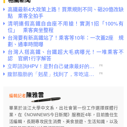
相關新聞
高鐵最新4大政策上路！買票規則不同、砸20億改缺
點 乘客全拍手
清明連假高鐵自由座不用搶！實測1招「100%有
位」 乘客爽坐整程
台灣要有新高鐵站了！乘客等10年：一次蓋2座 規
劃、通車時間曝
台灣人搭高鐵、台鐵超大毛病曝光！一堆乘客不
認 官網1行字解答
陳雅雲
編輯記者
畢業於淡江大學中文系，出社會第一份工作選擇媒體行
業，在《NOWNEWS今日新聞》服務近4年，目前擔任生
活編輯，長期專攻民生消費、美食旅遊、生活知識，以及