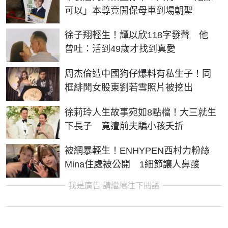
可以」本尊竟開保母車到場朝聖
徐子翔輕生！譚以欣118字發聲 他
曾吐：活到49歲才找到真愛
周杰倫遭中國狗仔爆料有私生子！同
框緋聞女股東劉若雪照片被挖出
徐莉玲人生故事宛如8點檔！大三就生
下長子 竟遭前夫騙小孩夭折
被網暴輕生！ENHYPEN西村力粉絲
Mina住處被公開 1細節讓人鼻酸
我是廣告 請繼續往下閱讀