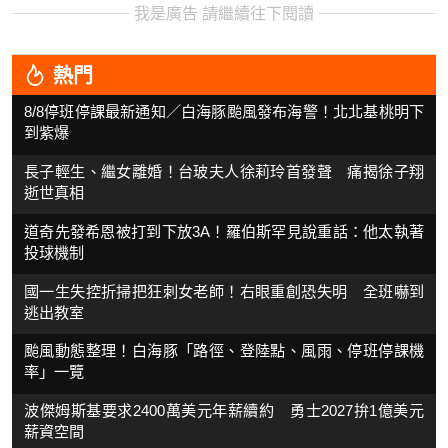
我是廣告 請繼續往下閱讀
熱門
8/8停班停課最新通知／白海豚颱風發布海警！北北基桃明下
到紫爆
長子輕生、繼女離婚！台玻夫人徐莉玲首發聲 痛揭徐子翔
逝世真相
道奇先發希恩被打到下放3A！羅伯斯罕見說重話：他太執著
投球機制
國一生失控折掃把狂刺女老師！右眼重創恐失明 全班嚇到
逃出教室
颱風動態整理！白海豚「路徑、登陸點、風雨、停班停課機
率」一覽
波傑姆斯基要求2400萬美元年薪續約 勇士2027拚1億美元
薪資空間