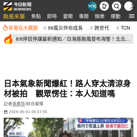
颱風來襲
焦點
即時
要聞
專題
娛樂
運動
全球
新電玩大觀園
88風災伴你成長
跨世代
TCN
8/8停班停課最新通知／白海豚颱風發布海警！北北基
桃明下到紫爆
日本氣象新聞爆紅！路人穿太清涼身
材被拍 觀眾愣住：本人知道嗎
記者
張嘉哲
/綜合報導
2026-05-01 09:37:55