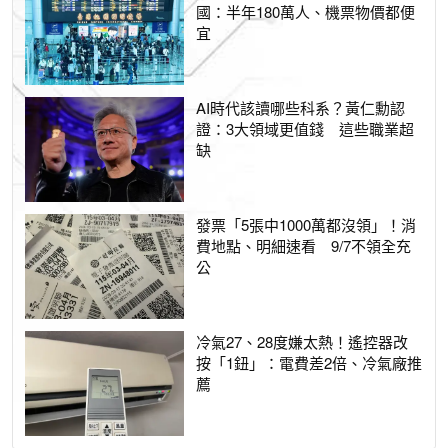
國：半年180萬人、機票物價都便
宜
AI時代該讀哪些科系？黃仁勳認
證：3大領域更值錢 這些職業超
缺
發票「5張中1000萬都沒領」！消
費地點、明細速看 9/7不領全充
公
冷氣27、28度嫌太熱！遙控器改
按「1鈕」：電費差2倍、冷氣廠推
薦