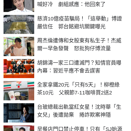
喊好冷 劇組感應：他回來了
慈濟10億疫苗騙局！「這舉動」博證
嚴信任 郭台銘避坑關鍵曝光
周杰倫遭傳和女股東有私生子！杰威
爾一早急發聲 怒批狗仔博流量
胡錦濤一家三口遭滅門？知情官員曝
內幕：習近平應不會去謀害
全家拿鐵20元「只有5天」！柳橙綠
茶10元 父親節7-11咖啡買2送2
台玻總裁出軌當紅女星！沈時華「生
女兒」後遭拋棄 捲詐欺案神隱
早餐店門口禁止停車！只有「SJ始源