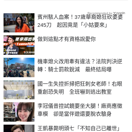
Recommended by
賓州駭人血案！37歲華裔媳狂砍婆婆
245刀 起因竟是「小姑要來」
PR
做到這點才有資格說愛你
機車熄火改用牽有違法？法院判決逆
轉：騎士罰款銳減 最終結局曝
國一生失控折掃把狂刺女老師！右眼
重創恐失明 全班嚇到逃出教室
李冠儀昔控試鏡要坐大腿！廠商應徵
車模 卻是當伴遊還要脫衣驗身
王凱暴斃明頭七「不知自己已離世」