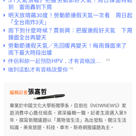
到 雷雨轟到下周
明天放晴飆30度！勞動節連假天氣一次看 周日起
「全台雨炸3天」
雨下到什麼時候？賈新興：把握連假好天氣 下周
鋒面全台再變天
勞動節連假天氣／先回暖再變天！梅雨鋒面來了
雨下最大時段出爐
張嘉哲
編輯記者
畢業於中國文化大學新聞學系，目前在《NOWNEWS》家
庭消費中心擔任組長、資深編輯一職，記者生涯邁入第9
年，撰寫新聞議題以「萬物皆生活」為出發點，關注生活
知識、美食旅遊、科技、車市、新奇網搜議題為主。