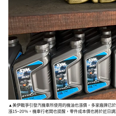
▲美伊戰爭引發汽機車所使用的機油也漲價，多家廠牌已於4
漲15~20％。機車行老闆也提醒，零件成本價也將於近日