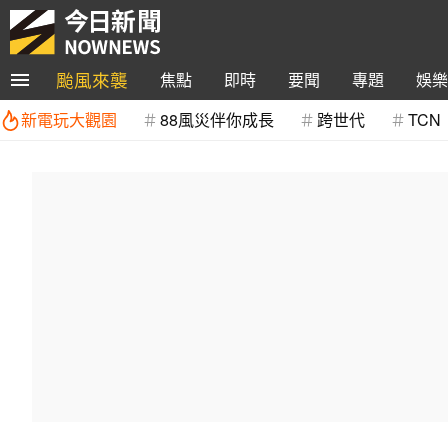
颱風來襲
焦點
即時
要聞
專題
娛樂
新電玩大觀園
88風災伴你成長
跨世代
TCN