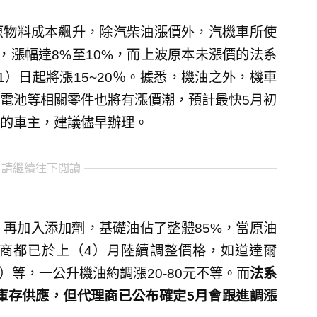
原物料成本飆升，除汽柴油漲價外，汽機車所使
，漲幅達8%至10%，而上波原本未漲價的法系
1）日起將漲15~20％。據悉，機油之外，機車
電池等相關零件也將有漲價潮，預計最快5月初
的車主，建議儘早辦理。
 請繼續往下閱讀
再加入添加劑，基礎油佔了整體85%，當原油
商都已於上（4）月陸續調整價格，如道達爾
bil）等，一公升機油約調漲20-80元不等。而
法系
的庫存供應，但代理商已公布確定5月會跟進調漲