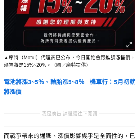
▲摩特（Motul）代理商已公布，今日開始會跟進調漲售價，
漲幅將是15%~20%。（圖／摩特提供）
電池將漲3~5％、輪胎漲5~8％ 機車行：5月初就
將漲價
我是廣告 請繼續往下閱讀
而戰爭帶來的通膨、漲價影響幾乎是全面性的，已