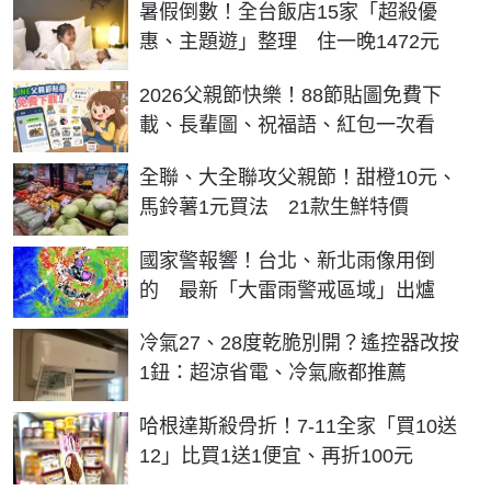
暑假倒數！全台飯店15家「超殺優
惠、主題遊」整理 住一晚1472元
2026父親節快樂！88節貼圖免費下
載、長輩圖、祝福語、紅包一次看
全聯、大全聯攻父親節！甜橙10元、
馬鈴薯1元買法 21款生鮮特價
國家警報響！台北、新北雨像用倒
的 最新「大雷雨警戒區域」出爐
冷氣27、28度乾脆別開？遙控器改按
1鈕：超涼省電、冷氣廠都推薦
哈根達斯殺骨折！7-11全家「買10送
12」比買1送1便宜、再折100元