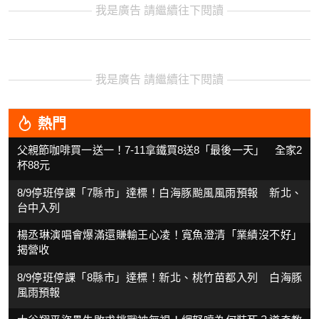
我是廣告 請繼續往下閱讀
我是廣告 請繼續往下閱讀
熱門
父親節咖啡買一送一！7-11拿鐵買8送8「最後一天」 全家2
杯88元
8/9停班停課「7縣市」達標！白海豚颱風風雨預報 新北、
台中入列
楊丞琳演唱會爆滿還賺輸王心凌！寬魚澄清「業績沒不好」
揭營收
8/9停班停課「8縣市」達標！新北、桃竹苗都入列 白海豚
風雨預報