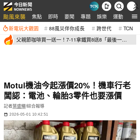
颱風來襲
焦點
即時
要聞
專題
娛樂
運動
全球
新電玩大觀園
88風災伴你成長
跨世代
TCN
父親節咖啡買一送一！7-11拿鐵買8送8「最後一
天」 全家2杯88元
Motul機油今起漲價20%！機車行老
闆認：電池、輪胎3零件也要漲價
記者
葉盛耀
/綜合報導
2026-05-01 10:42:51