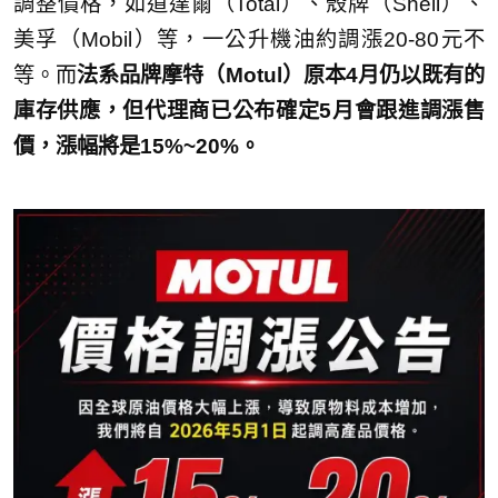
調整價格，如道達爾（Total）、殼牌（Shell）、
美孚（Mobil）等，一公升機油約調漲20-80元不
等。而
法系品牌摩特（Motul）原本4月仍以既有的
庫存供應，但代理商已公布確定5月會跟進調漲售
價，漲幅將是15%~20%。