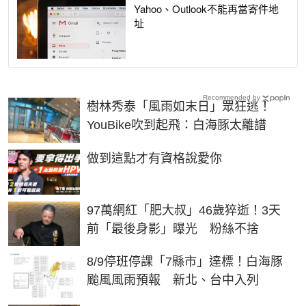
Yahoo、Outlook不能再當寄件地
址
Recommended by
樹林秀泰「風雨如末日」眾狂逃！
YouBike吹到起飛：白海豚太離譜
PR
做到這點才有資格說愛你
97萬網紅「肥大叔」46歲猝逝！3天
前「最後身影」曝光 粉絲不捨
8/9停班停課「7縣市」達標！白海豚
颱風風雨預報 新北、台中入列