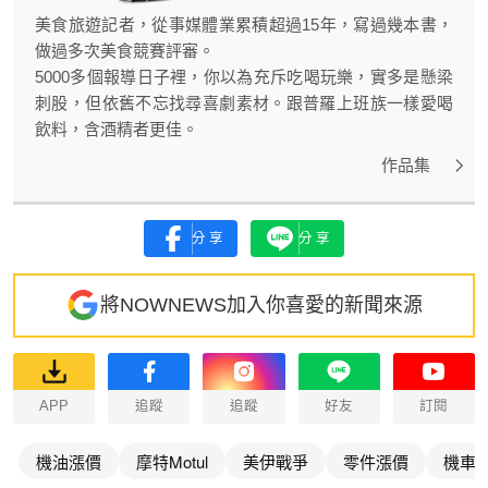
美食旅遊記者，從事媒體業累積超過15年，寫過幾本書，
做過多次美食競賽評審。
5000多個報導日子裡，你以為充斥吃喝玩樂，實多是懸梁
刺股，但依舊不忘找尋喜劇素材。跟普羅上班族一樣愛喝
飲料，含酒精者更佳。
作品集
分享
分享
將NOWNEWS加入你喜愛的新聞來源
APP
追蹤
追蹤
好友
訂閱
機油漲價
摩特Motul
美伊戰爭
零件漲價
機車