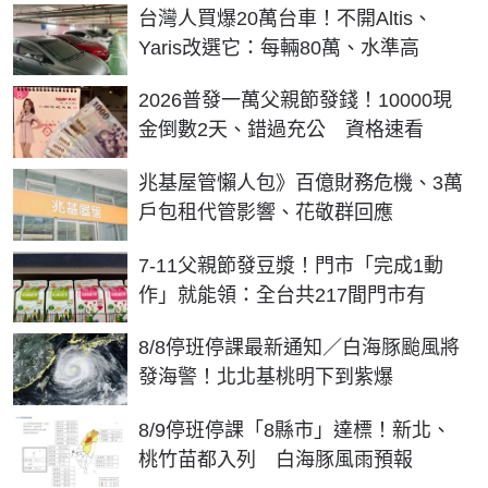
台灣人買爆20萬台車！不開Altis、
Yaris改選它：每輛80萬、水準高
2026普發一萬父親節發錢！10000現
金倒數2天、錯過充公 資格速看
兆基屋管懶人包》百億財務危機、3萬
戶包租代管影響、花敬群回應
7-11父親節發豆漿！門市「完成1動
作」就能領：全台共217間門市有
8/8停班停課最新通知／白海豚颱風將
發海警！北北基桃明下到紫爆
8/9停班停課「8縣市」達標！新北、
桃竹苗都入列 白海豚風雨預報