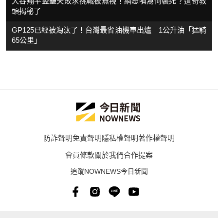
大谷翔平盜壘失敗求挑戰被無視！網怒噴為何裝死？道奇教
頭揭秘了
GP125已經被淘汰了！台灣最省油機車出爐 1公升油「猛騎
65公里」
防詐聲明
免責聲明
隱私權聲明
著作權聲明
會員條款
關於我們
合作提案
追蹤NOWNEWS今日新聞