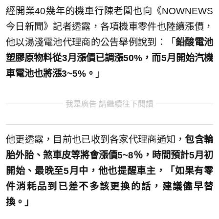
經開業40幾年的機車行陳老闆也向《NOWNEWS
今日新聞》記者透露，各項機車零件也陸續漲價，
他以湯淺電池代理商的公告舉例說到：「
鉛酸電池
塑膠原物料從3月漲價已調漲50%，而5月開始汽機
車電池也將漲3~5%。
」
我是廣告 請繼續往下閱讀
他更透露，目前也已收到各家代理商通知，
包含輪
胎外胎、煞車皮等將會漲價5~8％，時間預計5月初
開始、最晚至5月中，他也提醒車主，「如果有零
件消耗品到已差不多該更換的話，建議儘早替
換。」