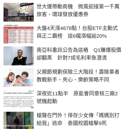
世大運帶動商機 微風迎接第一千萬
旅客、環球發放優惠券
大盤4天漲4678點！台股ETF主動式
與正二霸榜 這6檔漲幅逾20%
南亞科重訊公告為這樁 Q1賺爆股價
卻翻黑 針對7成毛利率急澄清
父親節規劃保險三大階段！壽險業者
教戰新手、夾心、樂齡策略不同
深夜近11點半 原能會同意核三廠2
號機起動
槍聲在門外！倖存少女傳「媽媽別打
給我」逃命 泰國校園槍擊9死