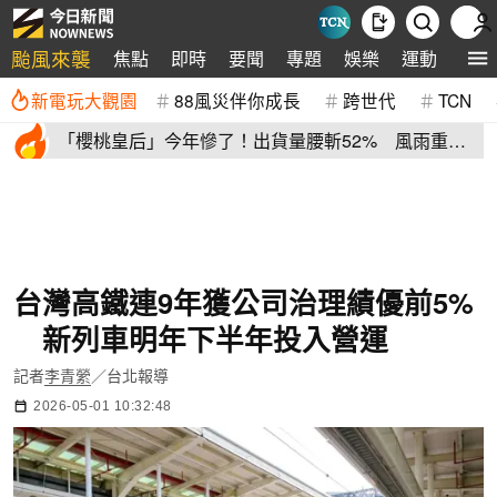
颱風來襲
焦點
即時
要聞
專題
娛樂
運動
全球
新電玩大觀園
88風災伴你成長
跨世代
TCN
「櫻桃皇后」今年慘了！出貨量腰斬52% 風雨重
創、產季提早收尾
台灣高鐵連9年獲公司治理績優前5%
新列車明年下半年投入營運
記者
李青縈
／台北報導
2026-05-01 10:32:48