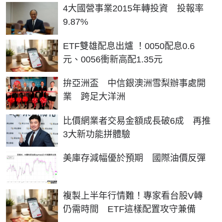
4大國營事業2015年轉投資 投報率
9.87%
ETF雙雄配息出爐 ！0050配息0.6
元、0056衝新高配1.35元
拚亞洲盃 中信銀澳洲雪梨辦事處開
業 跨足大洋洲
比價網業者交易金額成長破6成 再推
3大新功能拼體驗
美庫存減幅優於預期 國際油價反彈
複製上半年行情難！專家看台股V轉
仍需時間 ETF這樣配置攻守兼備