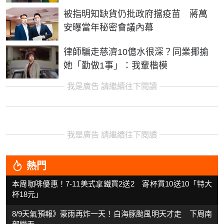
被指明知缺貨仍批政府擋疫苗 蔣萬
安曝當年秘密會議內幕
律師騙走慈濟10億水很深？同業揶揄
她「勤做1事」：我輩楷模
我是廣告 請繼續往下閱讀
我是廣告 請繼續往下閱讀
熱門
本周咖啡優惠！7-11美式拿鐵買2送2 寄杯買10送10「特大
杯18元」
8/9天氣預報》豪雨再炸一天！白海豚颱風明天才走 下周南