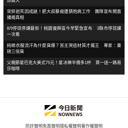
部變天
突猝逝死因成謎！肥大叔暴瘦遭猜抱病工作 團隊宣布開直
播揭真相
8/9停班停課最新！桃園復興區今早緊急宣布 3縣市停班課
一次看
純棉衣服流汗為什麼臭爆？苦主哭這材質才魔王 專家：重
磅三倍臭
父親節星巴克大美式75元！星冰樂半價多1杯 買一送一路易
莎咖啡
防詐聲明
免責聲明
隱私權聲明
著作權聲明