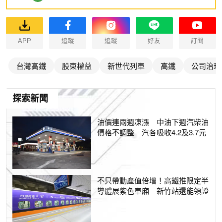
APP
追蹤
追蹤
好友
訂閱
台灣高鐵
股東權益
新世代列車
高鐵
公司治理
探索新聞
油價連兩週凍漲 中油下週汽柴油
價格不調整 汽各吸收4.2及3.7元
不只帶動產值倍增！高鐵推限定半
導體展紫色車廂 新竹站還能領證