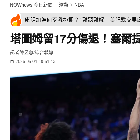
NOWnews 今日新聞
運動
NBA
庫明加為何歹戲拖棚？1難題難解 美記遞交易
塔圖姆留17分傷退！塞爾提
記者
陳昱慈
/綜合報導
2026-05-01 10:51:13