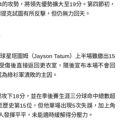
4的攻勢，將領先優勢擴大至19分。第四節初，
爾提克試圖有所反擊，但仍無力回天。
圖姆（Jayson Tatum）上半場雖繳出15
外受傷後直接返回更衣室，隨後宣布本場不會回
成為綠衫軍潰敗的主因。
日雖然攻下18分，並在季後賽生涯三分球命中總數超
，升至歷史第15位，但他單場出現5次失誤，加上角
ic）等人發揮平平，未能適時緩解得分壓力。