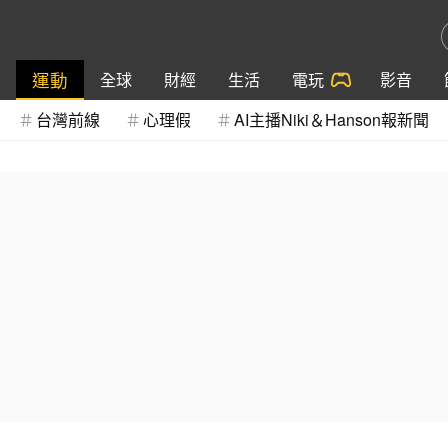
運動
全球
財經
生活
電玩
影音
台灣前線
心理假
AI主播Niki＆Hanson報新聞