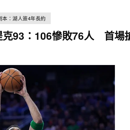
劇本：湖人簽4年長約
克93：106慘敗76人 首