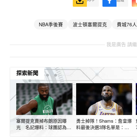
APP
追蹤
NBA季後賽
波士頓塞爾提克
費城76人
我是廣告 請
探索新聞
塞爾提克賣掉布朗原因曝
勇士掉隊！Shams：詹皇爆
光 名記爆料：球團認為喬
料最後決選3隊名單是：熱
治更適合當副手
火、76人、騎士