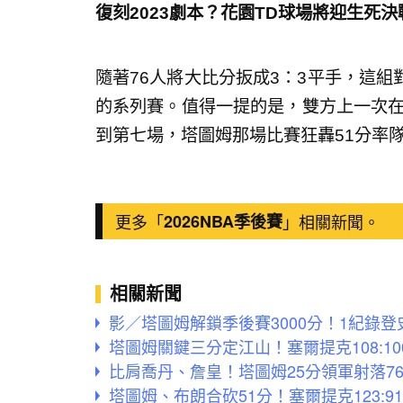
復刻2023劇本？花園TD球場將迎生死決
隨著76人將大比分扳成3：3平手，這
的系列賽。值得一提的是，雙方上一次在
到第七場，塔圖姆那場比賽狂轟51分率隊
更多「
2026NBA季後賽
」相關新聞。
相關新聞
影／塔圖姆解鎖季後賽3000分！1紀錄
塔圖姆關鍵三分定江山！塞爾提克108:10
比肩喬丹、詹皇！塔圖姆25分領軍射落7
塔圖姆、布朗合砍51分！塞爾提克123:91