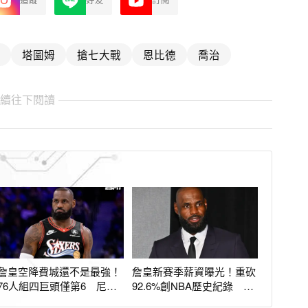
追蹤
好友
訂閱
塔圖姆
搶七大戰
恩比德
喬治
繼續往下閱讀
詹皇空降費城還不是最強！
詹皇新賽季薪資曝光！重砍
76人組四巨頭僅第6 尼克
92.6%創NBA歷史紀錄 排
穩坐戰力榜第1
名聯盟第298名