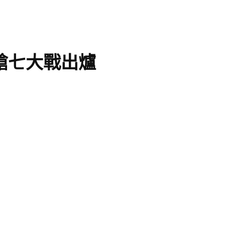
場搶七大戰出爐