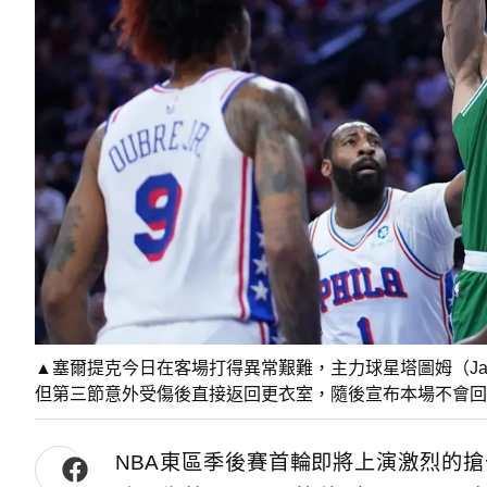
▲塞爾提克今日在客場打得異常艱難，主力球星塔圖姆（Jays
但第三節意外受傷後直接返回更衣室，隨後宣布本場不會回
NBA東區季後賽首輪即將上演激烈的搶