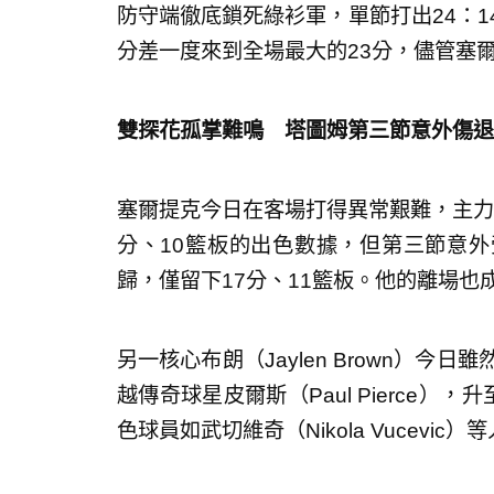
防守端徹底鎖死綠衫軍，單節打出24：1
分差一度來到全場最大的23分，儘管塞
雙探花孤掌難鳴 塔圖姆第三節意外傷退
塞爾提克今日在客場打得異常艱難，主力球星塔
分、10籃板的出色數據，但第三節意
歸，僅留下17分、11籃板。他的離場也
另一核心布朗（Jaylen Brown）今
越傳奇球星皮爾斯（Paul Pierce）
色球員如武切維奇（Nikola Vucev