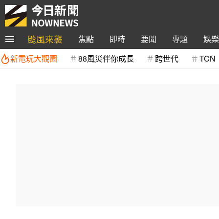
颱風來襲
焦點
即時
要聞
專題
娛樂
新電玩大觀園
88風災伴你成長
跨世代
TCN