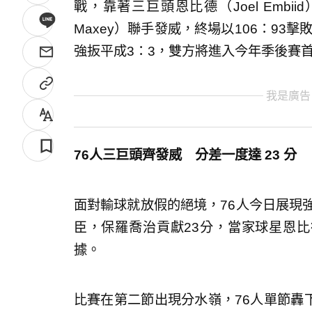
戰，靠著三巨頭恩比德（Joel Embiid）
Maxey）聯手發威，終場以106：93
強扳平成3：3，雙方將進入今年季後賽
我是廣告
76人三巨頭齊發威 分差一度達 23 分
面對輸球就放假的絕境，76人今日展現
臣，保羅喬治貢獻23分，當家球星恩比
據。
比賽在第二節出現分水嶺，76人單節轟下