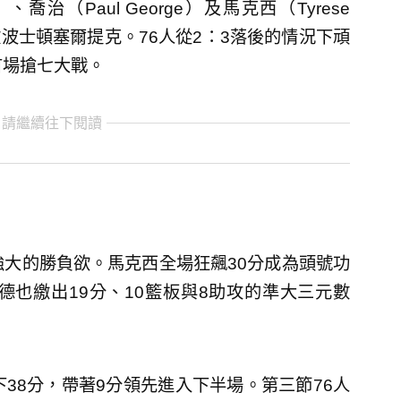
、喬治（Paul George）及馬克西（Tyrese
擊敗波士頓塞爾提克。76人從2：3落後的情況下頑
首場搶七大戰。
 請繼續往下閱讀
強大的勝負欲。馬克西全場狂飆30分成為頭號功
德也繳出19分、10籃板與8助攻的準大三元數
38分，帶著9分領先進入下半場。第三節76人