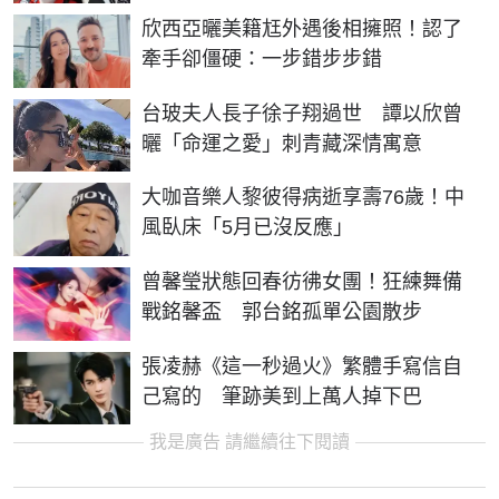
欣西亞曬美籍尪外遇後相擁照！認了
牽手卻僵硬：一步錯步步錯
台玻夫人長子徐子翔過世 譚以欣曾
曬「命運之愛」刺青藏深情寓意
大咖音樂人黎彼得病逝享壽76歲！中
風臥床「5月已沒反應」
曾馨瑩狀態回春彷彿女團！狂練舞備
戰銘馨盃 郭台銘孤單公園散步
張凌赫《這一秒過火》繁體手寫信自
己寫的 筆跡美到上萬人掉下巴
我是廣告 請繼續往下閱讀