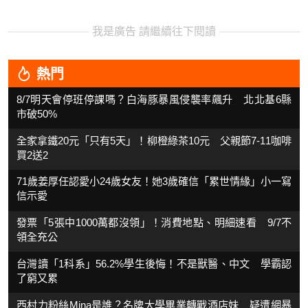
我是廣告 請繼續往下閱讀
熱門
8/7明天會停班停課嗎？白海豚暴風侵襲率飆升 北北基6縣
市破50%
全家拿鐵20元「只有5天」！柳橙綠茶10元 父親節7-11咖啡
買2送2
71歲姜厚任認愛小24歲女友！她3歲確信「累世情緣」小一寫
信示愛
發票「5張中1000萬都沒領」！消費地點、明細速看 9/7不
領全充公
台灣讀「1科系」56.2%學生後悔！不是獸醫、中文 學霸認
了窮又累
西村力粉絲Mina是誰？名牌大學畢業轉戰酒店妹 疑遭網暴