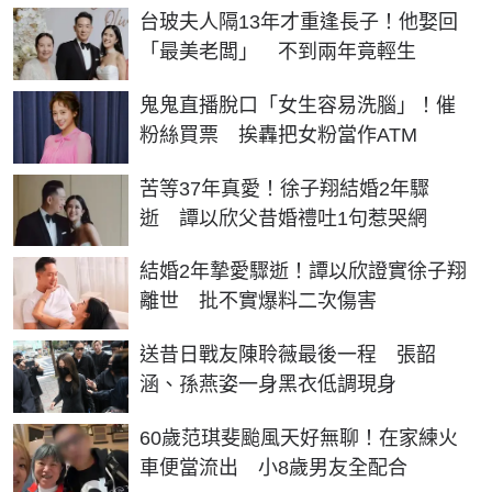
台玻夫人隔13年才重逢長子！他娶回
「最美老闆」 不到兩年竟輕生
鬼鬼直播脫口「女生容易洗腦」！催
粉絲買票 挨轟把女粉當作ATM
苦等37年真愛！徐子翔結婚2年驟
逝 譚以欣父昔婚禮吐1句惹哭網
結婚2年摯愛驟逝！譚以欣證實徐子翔
離世 批不實爆料二次傷害
送昔日戰友陳聆薇最後一程 張韶
涵、孫燕姿一身黑衣低調現身
60歲范琪斐颱風天好無聊！在家練火
車便當流出 小8歲男友全配合