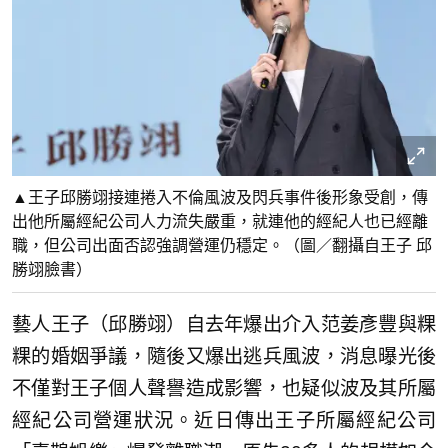
▲王子邱勝翊接連捲入不倫風波及閃兵事件後形象受創，傳
出他所屬經紀公司人力流失嚴重，就連他的經紀人也已經離
職，但公司出面否認強調營運仍穩定。（圖／翻攝自王子 邱
勝翊臉書 ）
藝人王子（邱勝翊）自去年爆出介入范姜彥豐與粿
粿的婚姻爭議，隨後又爆出逃兵風波，消息曝光後
不僅對王子個人聲譽造成影響，也疑似波及其所屬
經紀公司營運狀況。近日傳出王子所屬經紀公司