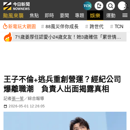
颱風來襲
娛樂
焦點
即時
要聞
專題
運動
全
新電玩大觀園
88風災伴你成長
跨世代
TCN
71歲姜厚任認愛小24歲女友！她3歲確信「累世情
緣」小一寫信示愛
王子不倫+逃兵重創營運？經紀公司
爆離職潮 負責人出面揭露真相
記者
張一笙
／綜合報導
2026-05-01 12:26:05