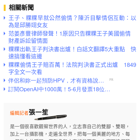
相關新聞
王子、粿粿早就公然偷情？陳沂目擊情侶互動：以
為是邱勝翊女友
范姜彥豐律師發聲！1原因只告粿粿王子美國偷情
財產訴訟留情面
粿粿出軌王子判決書出爐！白話文翻譯5大重點 快
速搞懂看這邊
粿粿偷情王子賠百萬！法院判決書正式出爐 1849
字全文一次看
張一笙
編輯記者
是一個很喜歡觀察世界的人，立志靠自己的雙腳、雙眼，
加上一台攝影機，走遍全世界，把每一個美麗的地方、每