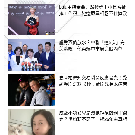
Lulu主持金曲居然被趕！小巨蛋遭
摔工作證 她還原真相忍不住掉淚
盧秀燕偷放水？中聯「連2次」完
美逃驗 他再爆中市府造假內幕
史庫柏得知交易瞬間反應曝光！受
訪淚崩沉默13秒：離開兄弟太痛苦
成龍不認女兒是遭她拒絕做親子鑑
定？吳綺莉不忍了 揭26年來真相