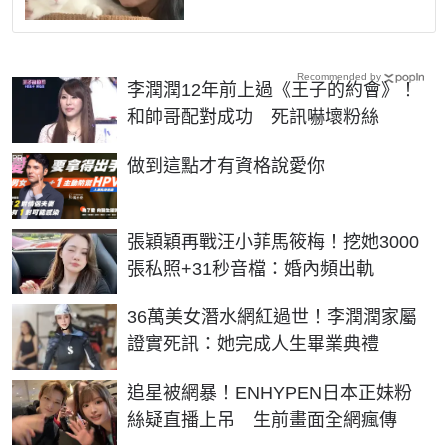
Recommended by
李潤潤12年前上過《王子的約會》！
和帥哥配對成功 死訊嚇壞粉絲
PR
做到這點才有資格說愛你
張穎穎再戰汪小菲馬筱梅！挖她3000
張私照+31秒音檔：婚內頻出軌
36萬美女潛水網紅過世！李潤潤家屬
證實死訊：她完成人生畢業典禮
追星被網暴！ENHYPEN日本正妹粉
絲疑直播上吊 生前畫面全網瘋傳