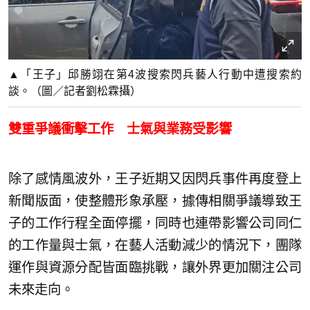
▲「王子」邱勝翊在第4波搜索閃兵藝人行動中遭搜索約
談。（圖／記者劉松霖攝）
雙重爭議衝擊工作 士氣與業務受影響
除了感情風波外，王子近期又因閃兵事件再度登上
新聞版面，使整體形象承壓，據傳相關爭議導致王
子的工作行程全面停擺，同時也連帶影響公司同仁
的工作量與士氣，在藝人活動減少的情況下，團隊
運作與資源分配皆面臨挑戰，讓外界更加關注公司
未來走向。