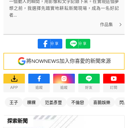
一個動人的瞬間，用影像和文字記錄下來。在實現這個夢
想之前，我選擇先踏實地耕耘新聞現場，成為一名好記
者...
作品集
分享
分享
將NOWNEWS加入你喜愛的新聞來源
APP
追蹤
追蹤
好友
訂閱
王子
粿粿
范姜彥豐
不倫戀
喜鵲娛樂
閃兵
探索新聞