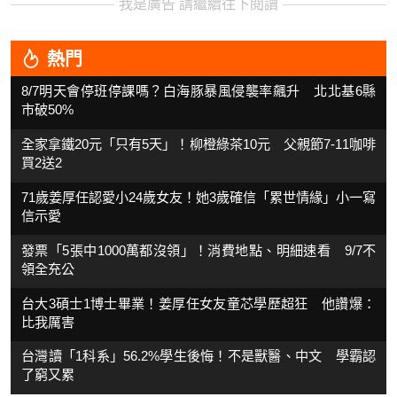
我是廣告 請繼續往下閱讀
熱門
8/7明天會停班停課嗎？白海豚暴風侵襲率飆升 北北基6縣
市破50%
全家拿鐵20元「只有5天」！柳橙綠茶10元 父親節7-11咖啡
買2送2
71歲姜厚任認愛小24歲女友！她3歲確信「累世情緣」小一寫
信示愛
發票「5張中1000萬都沒領」！消費地點、明細速看 9/7不
領全充公
台大3碩士1博士畢業！姜厚任女友童芯學歷超狂 他讚爆：
比我厲害
台灣讀「1科系」56.2%學生後悔！不是獸醫、中文 學霸認
了窮又累