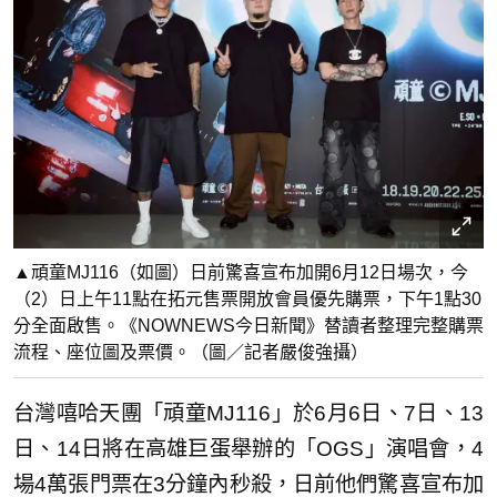
▲頑童MJ116（如圖）日前驚喜宣布加開6月12日場次，今
（2）日上午11點在拓元售票開放會員優先購票，下午1點30
分全面啟售。《NOWNEWS今日新聞》替讀者整理完整購票
流程、座位圖及票價。（圖／記者嚴俊強攝）
台灣嘻哈天團「頑童MJ116」於6月6日、7日、13
日、14日將在高雄巨蛋舉辦的「OGS」演唱會，4
場4萬張門票在3分鐘內秒殺，日前他們驚喜宣布加