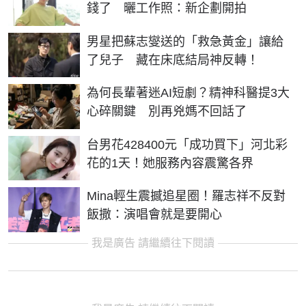
錢了 曬工作照：新企劃開拍
男星把蘇志燮送的「救急黃金」讓給
了兒子 藏在床底結局神反轉！
為何長輩著迷AI短劇？精神科醫提3大
心碎關鍵 別再兇媽不回話了
台男花428400元「成功買下」河北彩
花的1天！她服務內容震驚各界
Mina輕生震撼追星圈！羅志祥不反對
飯撒：演唱會就是要開心
我是廣告 請繼續往下閱讀