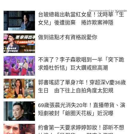
Recommended by
台玻總裁出軌當紅女星！沈時華「生
女兒」後遭拋棄 捲詐欺案神隱
PR
做到這點才有資格說愛你
不演了？李子森歌唱到一半「突下跪
求婚杜忻恬」巨大鑽戒掀高潮
郭書瑤認了單身7年！穿超深V慶36歲
生日 由下往上自拍角度太犯規
69歲張晨光消失20年！直播帶貨、演
短劇被封「爺圈天花板」近況曝
約會第一天要求婷婷卸妝！邵昕不想