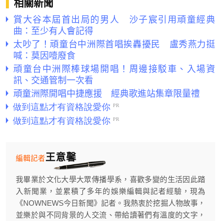
相關新聞
賞大谷本屆首出局的男人 沙子宸引用頑童經典
曲：至少有人會記得
太吵了！頑童台中洲際首唱挨轟擾民 盧秀燕力挺
喊：莫因噎廢食
頑童台中洲際棒球場開唱！周邊接駁車、入場資
訊、交通管制一次看
頑童洲際開唱中捷應援 經典歌進站集章限量禮
王意馨
編輯記者
我畢業於文化大學大眾傳播學系，喜歡多變的生活因此踏
入新聞業，並累積了多年的娛樂編輯與記者經驗，現為
《NOWNEWS今日新聞》記者。我熱衷於挖掘人物故事，
並樂於與不同背景的人交流、帶給讀著們有溫度的文字，