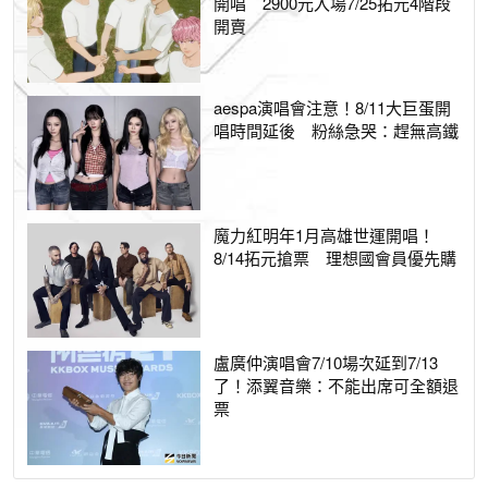
開唱 2900元入場7/25拓元4階段
開賣
aespa演唱會注意！8/11大巨蛋開
唱時間延後 粉絲急哭：趕無高鐵
魔力紅明年1月高雄世運開唱！
8/14拓元搶票 理想國會員優先購
盧廣仲演唱會7/10場次延到7/13
了！添翼音樂：不能出席可全額退
票