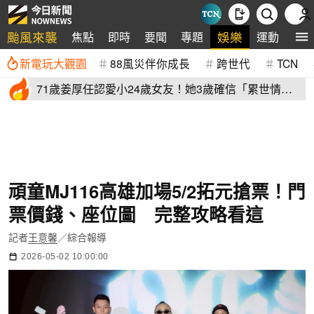
颱風來襲
娛樂
焦點
即時
要聞
專題
運動
全
新電玩大觀園
88風災伴你成長
跨世代
TCN
71歲姜厚任認愛小24歲女友！她3歲確信「累世情
緣」小一寫信示愛
頑童MJ116高雄加場5/2拓元搶票！門
票價錢、座位圖 完整攻略看這
記者
王意馨
／綜合報導
2026-05-02 10:00:00