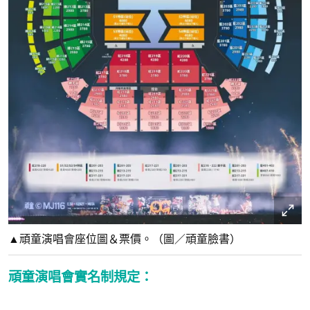
▲頑童演唱會座位圖＆票價。（圖／頑童臉書）
頑童演唱會實名制規定：