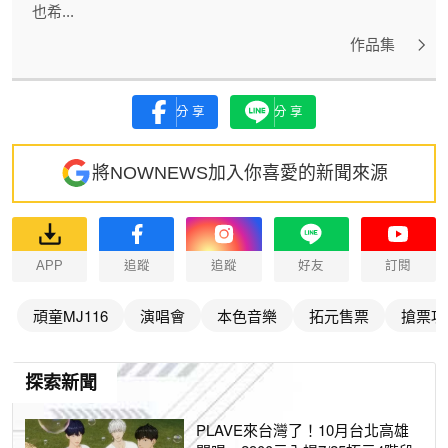
也希...
作品集
分享
分享
將NOWNEWS加入你喜愛的新聞來源
APP
追蹤
追蹤
好友
訂閱
頑童MJ116
演唱會
本色音樂
拓元售票
搶票攻
探索新聞
PLAVE來台灣了！10月台北高雄