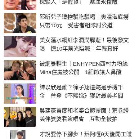
枕邊人「是假貨」 蔡康永傻眼
邵昕兒子遭控騙吃騙喝！爽嗑海底撈
只帶10元 受害者組隊討公道
美女潛水網紅李潤潤驟逝！最後發文
曝 憶10年前光陰喊：年輕真好
被網暴輕生！ENHYPEN西村力粉絲
Mina住處被公開 1細節讓人鼻酸
譚以欣是誰？徐子翔遺孀是手機千
金 曾登《不熙娣》獲封最美老闆
吳建豪首度和老婆合體露面！荒卷繪
美伴婆婆看演唱會 互動全被拍
才說要停下腳步！蔡阿嘎9天後開工賺