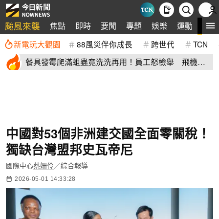
颱風來襲
全
焦點
即時
要聞
專題
娛樂
運動
新電玩大觀園
88風災伴你成長
跨世代
TCN
餐具發霉爬滿蛆蟲竟洗洗再用！員工怒檢舉 飛機餐
空廚爆食安危機
中國對53個非洲建交國全面零關稅！
獨缺台灣盟邦史瓦帝尼
國際中心
蔡姍伶
／綜合報導
2026-05-01 14:33:28