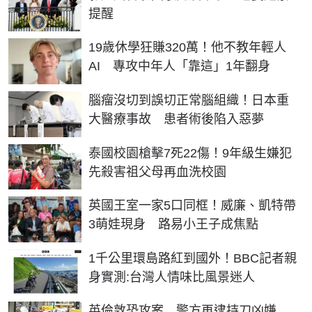
提醒
19歲休學狂賺320萬！他不教年輕人
AI 專攻中年人「靠這」1年翻身
腦瘤沒切到誤切正常腦組織！日本重
大醫療事故 患者術後陷入惡夢
泰國校園槍擊7死22傷！9年級生嫌犯
先殺害祖父母再血洗校園
英國王室一家5口同框！威廉、凱特帶
3萌娃現身 路易小王子成焦點
1千公里環島路紅到國外！BBC記者親
身實測:台灣人情味比風景迷人
英倫敦恐攻案 警方再逮持刀凶嫌