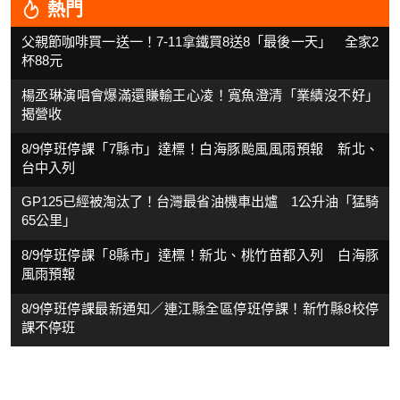
熱門
父親節咖啡買一送一！7-11拿鐵買8送8「最後一天」 全家2
杯88元
楊丞琳演唱會爆滿還賺輸王心凌！寬魚澄清「業績沒不好」
揭營收
8/9停班停課「7縣市」達標！白海豚颱風風雨預報 新北、
台中入列
GP125已經被淘汰了！台灣最省油機車出爐 1公升油「猛騎
65公里」
8/9停班停課「8縣市」達標！新北、桃竹苗都入列 白海豚
風雨預報
8/9停班停課最新通知／連江縣全區停班停課！新竹縣8校停
課不停班