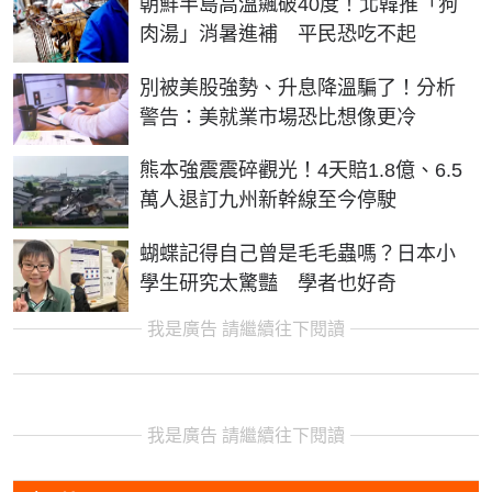
朝鮮半島高溫飆破40度！北韓推「狗
肉湯」消暑進補 平民恐吃不起
別被美股強勢、升息降溫騙了！分析
警告：美就業市場恐比想像更冷
熊本強震震碎觀光！4天賠1.8億、6.5
萬人退訂九州新幹線至今停駛
蝴蝶記得自己曾是毛毛蟲嗎？日本小
學生研究太驚豔 學者也好奇
我是廣告 請繼續往下閱讀
我是廣告 請繼續往下閱讀