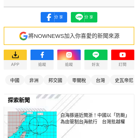
分享
分享
將NOWNEWS加入你喜愛的新聞來源
APP
追蹤
追蹤
好友
訂閱
中國
非洲
邦交國
零關稅
台灣
史瓦帝尼
探索新聞
白海豚逼近閩浙！中國以「防颱」
為由管制台海航行 台灣批越權