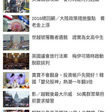
2016總回顧／大陸政策措施盤點 養
老金上漲
世越號罹難者遺骸 證實為女高中生
英國議會放行法案 梅伊可隨時啟動
脫歐談判
寶寶不會翻身、投資帳戶先開好！韓
國「嬰兒股神」熱潮一年翻3倍
影／越戰後最大示威 50萬群眾華府
前要求槍管