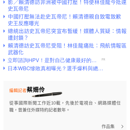
影／賴清德訪非洲被中國打壓！特使林佳龍今抵達
史瓦帝尼
中國打壓無法赴史瓦帝尼！賴清德親自致電致歉
史王反應曝光
總統出訪史瓦帝尼突宣布暫緩！媒體人質疑：情報
遭封鎖？
賴清德訪史瓦帝尼受阻！林佳龍痛批：飛航情報區
武器化
蔡姍伶
編輯記者
從事國際新聞工作近10載，先後於電視台、網路媒體任
職，曾兼任外媒特約記者數年。
作品集