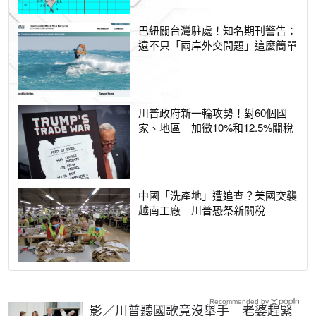
巴紐關台灣駐處！知名期刊警告：
遠不只「兩岸外交問題」這麼簡單
川普政府新一輪攻勢！對60個國
家、地區 加徵10%和12.5%關稅
中國「洗產地」遭追查？美國突襲
越南工廠 川普恐祭新關稅
Recommended by
影／川普聽國歌竟沒舉手 老婆趕緊