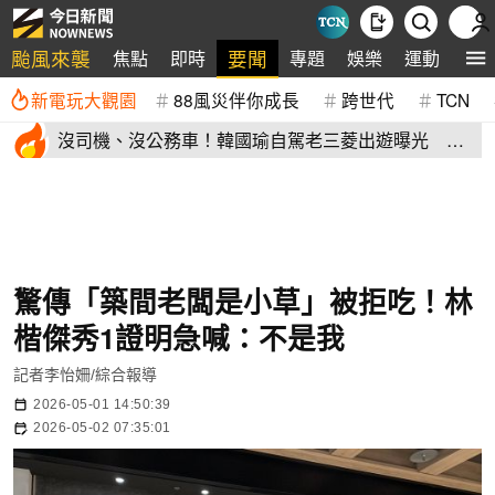
颱風來襲
要聞
焦點
即時
專題
娛樂
運動
全
新電玩大觀園
88風災伴你成長
跨世代
TCN
沒司機、沒公務車！韓國瑜自駕老三菱出遊曝光 私
下模樣掀熱議
驚傳「築間老闆是小草」被拒吃！林
楷傑秀1證明急喊：不是我
記者李怡姍/綜合報導
2026-05-01 14:50:39
2026-05-02 07:35:01