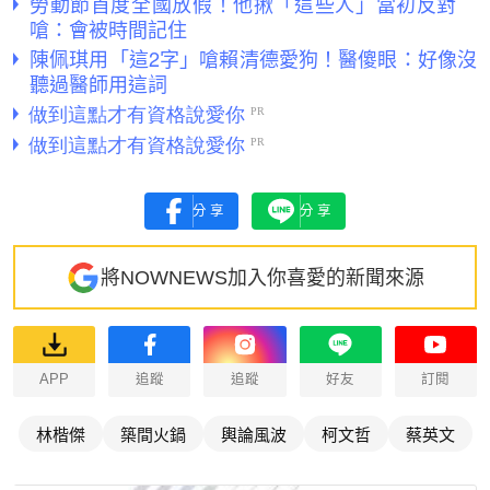
勞動節首度全國放假！他揪「這些人」當初反對
嗆：會被時間記住
陳佩琪用「這2字」嗆賴清德愛狗！醫傻眼：好像沒
聽過醫師用這詞
分享
分享
將NOWNEWS加入你喜愛的新聞來源
APP
追蹤
追蹤
好友
訂閱
林楷傑
築間火鍋
輿論風波
柯文哲
蔡英文