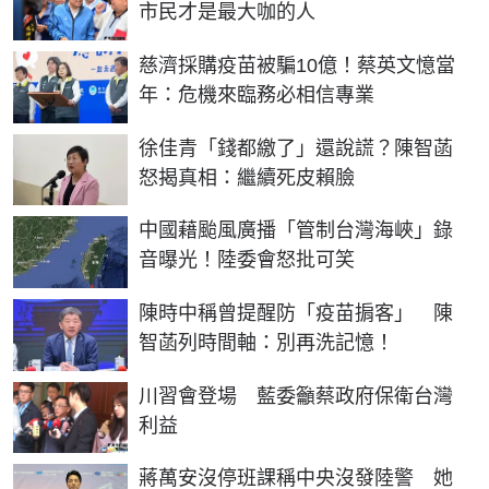
市民才是最大咖的人
慈濟採購疫苗被騙10億！蔡英文憶當
年：危機來臨務必相信專業
徐佳青「錢都繳了」還說謊？陳智菡
怒揭真相：繼續死皮賴臉
中國藉颱風廣播「管制台灣海峽」錄
音曝光！陸委會怒批可笑
陳時中稱曾提醒防「疫苗掮客」 陳
智菡列時間軸：別再洗記憶！
川習會登場 藍委籲蔡政府保衛台灣
利益
蔣萬安沒停班課稱中央沒發陸警 她