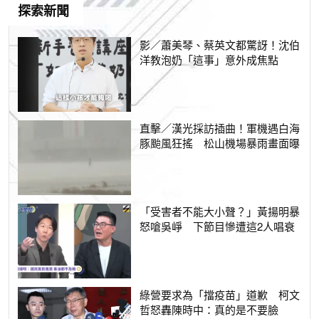
探索新聞
影／蕭美琴、蔡英文都驚訝！沈伯
洋教泡奶「這事」意外成焦點
直擊／漢光採訪插曲！軍機遇白海
豚颱風狂搖 松山機場暴雨畫面曝
「受害者不能大小聲？」黃揚明暴
怒嗆吳崢 下節目慘遭這2人唱衰
綠營要求為「擋疫苗」道歉 柯文
哲怒轟陳時中：真的是不要臉