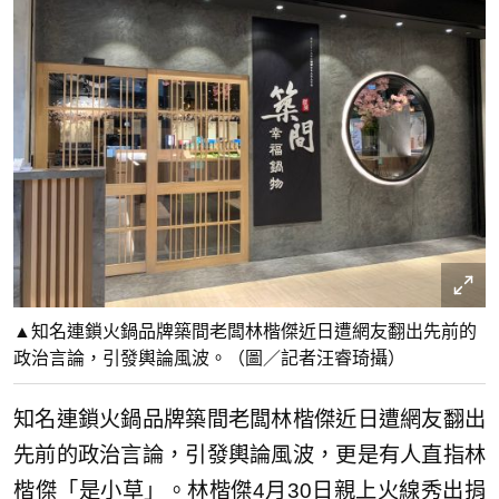
▲知名連鎖火鍋品牌築間老闆林楷傑近日遭網友翻出先前的
政治言論，引發輿論風波。（圖／記者汪睿琦攝）
知名連鎖火鍋品牌築間老闆林楷傑近日遭網友翻出
先前的政治言論，引發輿論風波，更是有人直指林
楷傑「是小草」。林楷傑4月30日親上火線秀出捐