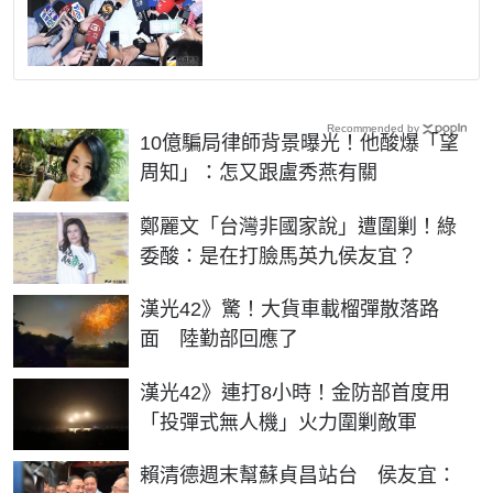
Recommended by
10億騙局律師背景曝光！他酸爆「望
周知」：怎又跟盧秀燕有關
鄭麗文「台灣非國家說」遭圍剿！綠
委酸：是在打臉馬英九侯友宜？
漢光42》驚！大貨車載榴彈散落路
面 陸勤部回應了
漢光42》連打8小時！金防部首度用
「投彈式無人機」火力圍剿敵軍
賴清德週末幫蘇貞昌站台 侯友宜：