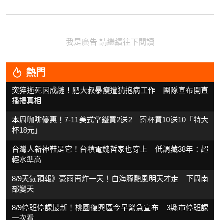
我是廣告 請繼續往下閱讀
熱門
突猝逝死因成謎！肥大叔暴瘦遭猜抱病工作 團隊宣布開直
播揭真相
本周咖啡優惠！7-11美式拿鐵買2送2 寄杯買10送10「特大
杯18元」
台灣人新神鞋是它！台積電魏哲家也穿上 低調藏38年：超
輕水準高
8/9天氣預報》豪雨再炸一天！白海豚颱風明天才走 下周南
部變天
8/9停班停課最新！桃園復興區今早緊急宣布 3縣市停班課
一次看