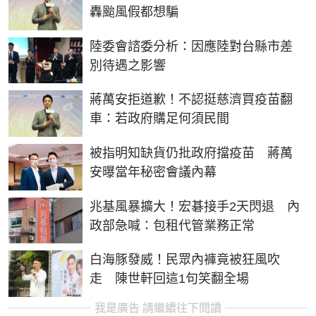
轟颱風假都想騙
陸委會諮委分析：因應陸對台縣市差
別待遇之影響
蔣萬安拒道歉！不認挺慈濟買疫苗翻
車：若政府購足何須民間
被指明知缺貨仍批政府擋疫苗 蔣萬
安曝當年秘密會議內幕
兆基風暴擴大！宏碁接手2天閃退 內
政部急喊：包租代管業務正常
白海豚發威！民眾內褲竟被狂風吹
走 陳世軒回這1句笑翻全場
我是廣告 請繼續往下閱讀