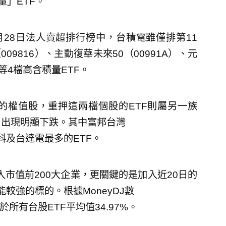
量」ETF。
28日法人賣超排行榜中，台積電雖僅排第11
09816）、主動復華未來50（00991A）、元
）等4檔高含積量ETF。
的權值股，重押這兩檔個股的ETF則屬另一族
日出現明顯下跌。其中富邦台灣
發科及台達電最多的ETF。
入市值前200大企業，更關鍵的是加入近20日的
能較強的標的。根據MoneyDJ數
優於所有台股ETF平均值34.97%。