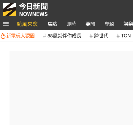
颱風來襲
焦點
即時
要聞
專題
娛樂
新電玩大觀園
88風災伴你成長
跨世代
TCN