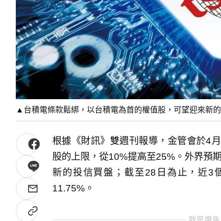
▲台積電條款鬆綁，以台積電為首的權值股，可望迎來新的
根據《財訊》雙週刊報導，金管會於4月
股的上限，從10%提高至25%。外界預
新的投信買盤；截至28日為止，近3
11.75%。
我是廣告