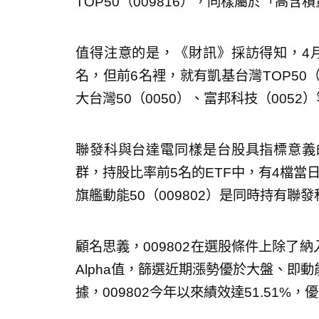
TOP50（009816），同樣屬於「高含積
值得注意的是，《財訊》採訪得知，4月
名，但前6名裡，就有凱基台灣TOP50（0
大台灣50（0050）、富邦科技（0052
聯發科與台達電同樣是台股具指標意義
群，持股比率前5名的ETF中，有4檔當
旗艦動能50（009802）是同時持有聯
顧名思義，009802在選股條件上除了納
Alpha值，篩選近期漲勢優於大盤、即動
據，009802今年以來績效達51.51%，