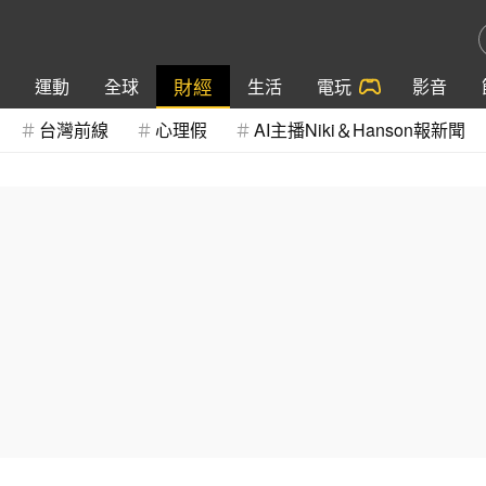
財經
運動
全球
生活
電玩
影音
台灣前線
心理假
AI主播Niki＆Hanson報新聞