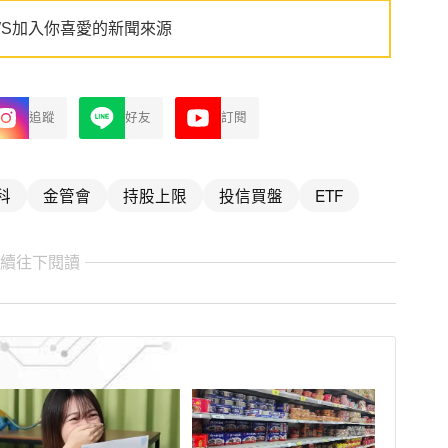
WS加入你喜愛的新聞來源
追蹤
好友
訂閱
科
金管會
持股上限
投信買盤
ETF
繼續往下閱讀