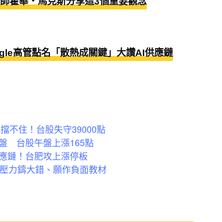
師霍華‧馬克斯分享這3個重要觀念
oogle高管點名「散熱成關鍵」大讚AI供應鏈
擋不住！台股失守39000點
 台股午盤上漲165點
應鏈！台肥攻上漲停板
療壓力鑄大錯、願作負面教材