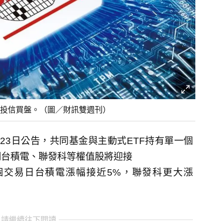
投信買盤。（圖／財訊雙週刊）
23日公告，共同基金與主動式ETF持有單一個
期台積電、聯發科等權值股將迎接
個交易日台積電漲幅接近5%，聯發科更大漲
 請繼續往下閱讀