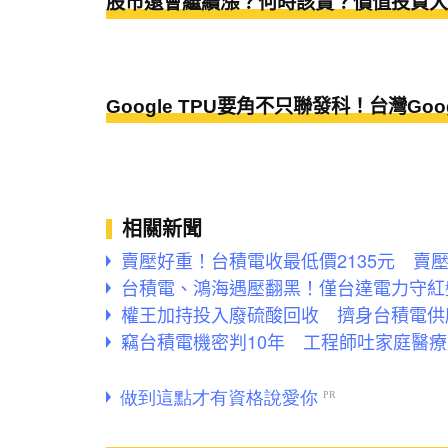
股市還會繼續漲？何時該賣？價值投資大
Google TPU要角不只聯發科！台灣G
相關新聞
賣壓好重！台積電收最低價2135元 賣壓
台積電、鴻海遇壓翻黑！僅台達電力守紅盤
權王加持投入廢硫酸回收 擠身台積電供
竊台積電機密判10年 工程師吐家庭醫