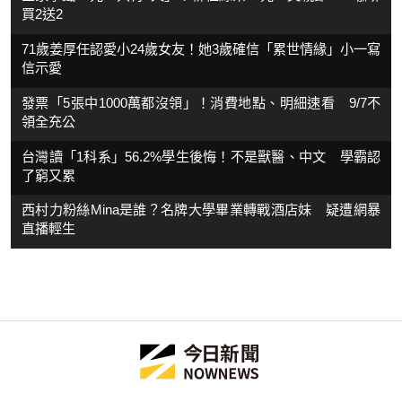
買2送2
71歲姜厚任認愛小24歲女友！她3歲確信「累世情緣」小一寫
信示愛
發票「5張中1000萬都沒領」！消費地點、明細速看 9/7不
領全充公
台灣讀「1科系」56.2%學生後悔！不是獸醫、中文 學霸認
了窮又累
西村力粉絲Mina是誰？名牌大學畢業轉戰酒店妹 疑遭網暴
直播輕生