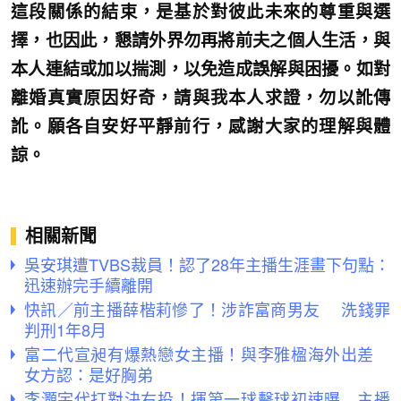
這段關係的結束，是基於對彼此未來的尊重與選
擇，也因此，懇請外界勿再將前夫之個人生活，與
本人連結或加以揣測，以免造成誤解與困擾。如對
離婚真實原因好奇，請與我本人求證，勿以訛傳
訛。願各自安好平靜前行，感謝大家的理解與體
諒。
相關新聞
吳安琪遭TVBS裁員！認了28年主播生涯畫下句點：
迅速辦完手續離開
快訊／前主播薛楷莉慘了！涉詐富商男友 洗錢罪
判刑1年8月
富二代宣昶有爆熱戀女主播！與李雅楹海外出差
女方認：是好胸弟
李灝宇代打對決右投！揮第一球擊球初速曝 主播