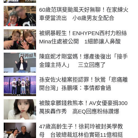
60歲范琪斐颱風天好無聊！在家練火
車便當流出 小8歲男友全配合
被網暴輕生！ENHYPEN西村力粉絲
Mina住處被公開 1細節讓人鼻酸
陳庭妮才剛當媽！爆產後復出「接手
金鐘主持人」 三立回應了
孫安佐火槍案拒認罪！狄鶯「悲痛離
開台灣」孫鵬嘆：事情都會過
被酸拿髒錢救熊本！AV女優豪捐300
萬挨轟作秀 高EQ回應粉絲讚爆
47歲高齡生子！徐莉玲被封美學教
母 台玻總裁尪林伯實砸11億相挺