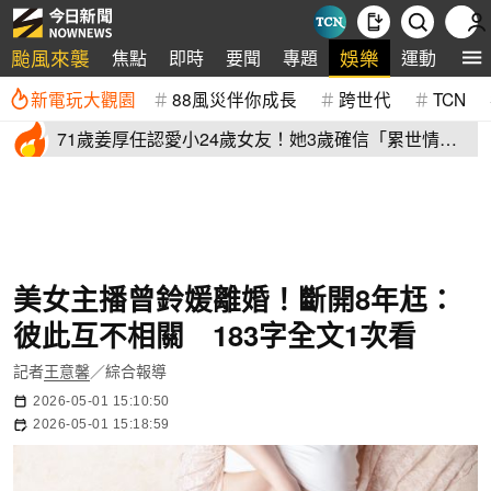
颱風來襲
娛樂
焦點
即時
要聞
專題
運動
全
新電玩大觀園
88風災伴你成長
跨世代
TCN
71歲姜厚任認愛小24歲女友！她3歲確信「累世情
緣」小一寫信示愛
美女主播曾鈴媛離婚！斷開8年尪：
彼此互不相關 183字全文1次看
記者
王意馨
／綜合報導
2026-05-01 15:10:50
2026-05-01 15:18:59