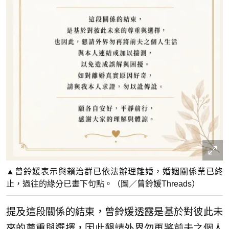
▲曾鈴媛表示與賴治群已依法辦理離婚，婚姻關係業已終
止，過往的緣分已畫下句點。（圖／曾鈴媛Threads）
提及這段關係的結束，曾鈴媛透露是基於對彼此未
來的尊重與選擇，因此懇請外界勿再將前夫之個人