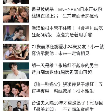
追星被網暴！ENHYPEN日本正妹粉
絲疑直播上吊 生前畫面全網瘋傳
潘瑋柏根本管不住嘴！《食神》試吃
狂配3碗飯 沒煮完急著用手嚐
71歲姜厚任認愛小24歲女友！小一就
寫信示愛他：未來一定會相見
胡一天是誰？永遠紅不起來的男主
昔自嘲該退休1原因難東山再起
《這一秒過火》張凌赫兒子爆紅！五
官神複製 粉絲驚呆：根本親生
台玻夫人隔13年才重逢長子！他娶回
「最美老闆」 不到兩年竟輕生