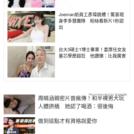
Joeman前員工彥瑋跳槽！驚喜現
身李多慧團隊 粉絲看新片1秒認
出
台大3碩士1博士畢業！姜厚任女友
童芯學歷超狂 他讚爆：比我厲害
Recommended by
周曉涵親密片曾瘋傳！和半裸男大玩
人體拱橋 她認了喝酒：很後悔
PR
做到這點才有資格說愛你