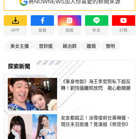
將NOWNEWS加入你喜愛的新聞來源
APP
追蹤
追蹤
好友
訂閱
美女主播
曾鈴媛
賴治群
離婚
聲明
探索新聞
《單身地獄》海王李官熙私下超反
轉！劉恃蘟曬照放閃 揭心動關鍵
女友都超正！派偉俊前任黃琳媛、
現任禾羽是誰？竟演過《想見你》