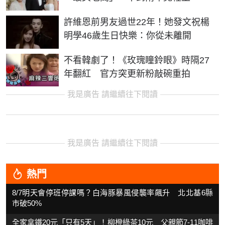
許維恩前男友過世22年！她發文祝楊
明學46歲生日快樂：你從未離開
不看韓劇了！《玫瑰瞳鈴眼》時隔27
年翻紅 官方突更新粉敲碗重拍
我是廣告 請繼續往下閱讀
我是廣告 請繼續往下閱讀
熱門
8/7明天會停班停課嗎？白海豚暴風侵襲率飆升 北北基6縣
市破50%
全家拿鐵20元「只有5天」！柳橙綠茶10元 父親節7-11咖啡