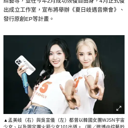
綜藝等，並在今年2月成功恢復自由身，4月正式復
出成立工作室，宣布將舉辦《夏日岐遇音樂會》、
發行原創EP等計畫。
▲孟美岐（右）與吳宣儀（左）都曾以韓國女團WJSN宇宙
少女、以及限定團火箭少女101出道。（圖／微博@综藝妙