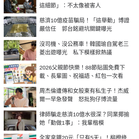
這細節」：不太像被害人
慈濟10億疫苗騙局！「這舉動」博證
嚴信任 郭台銘避坑關鍵曝光
沒司機、沒公務車！韓國瑜自駕老三
菱出遊曝光 私下模樣掀熱議
2026父親節快樂！88節貼圖免費下
載、長輩圖、祝福語、紅包一次看
周杰倫遭傳和女股東有私生子！杰威
爾一早急發聲 怒批狗仔博流量
律師騙走慈濟10億水很深？同業揶揄
她「勤做1事」：我輩楷模
全家拿鐵20元「只有5天」！柳橙綠