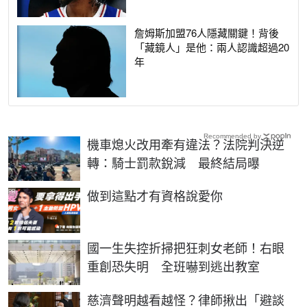
詹姆斯加盟76人隱藏關鍵！背後
「藏鏡人」是他：兩人認識超過20
年
Recommended by
機車熄火改用牽有違法？法院判決逆
轉：騎士罰款銳減 最終結局曝
PR
做到這點才有資格說愛你
國一生失控折掃把狂刺女老師！右眼
重創恐失明 全班嚇到逃出教室
慈濟聲明越看越怪？律師揪出「避談