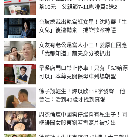
茶10元 父親節7-11咖啡買2送2
台玻總裁出軌當紅女星！沈時華「生
女兒」後遭拋棄 捲詐欺案神隱
女友有老公還當人小三！姜厚任回應
「我都知道」前夫身分被扒出
早餐店門口禁止停車！只有「SJ始源
可以」本尊竟開保母車到場朝聖
徐子翔輕生！譚以欣118字發聲 他
曾吐：活到49歲才找到真愛
周杰倫遭中國狗仔爆料有私生子！同
框緋聞女股東劉若雪照片被挖出