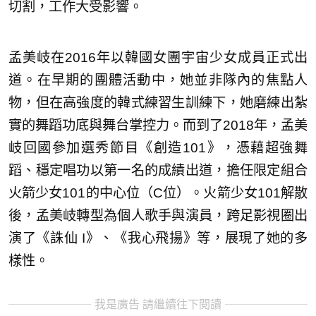
切割，工作大受影響。
孟美岐在2016年以韓國女團宇宙少女成員正式出
道。在早期的團體活動中，她並非隊內的焦點人
物，但在高強度的韓式練習生訓練下，她磨練出紮
實的舞蹈功底與舞台掌控力。而到了2018年，孟美
岐回國參加選秀節目《創造101》，憑藉超強舞
蹈、穩定唱功以第一名的成績出道，擔任限定組合
火箭少女101的中心位（C位）。火箭少女101解散
後，孟美岐轉型為個人歌手與演員，跨足影視圈出
演了《誅仙 I》、《我心飛揚》等，展現了她的多
樣性。
我是廣告 請繼續往下閱讀