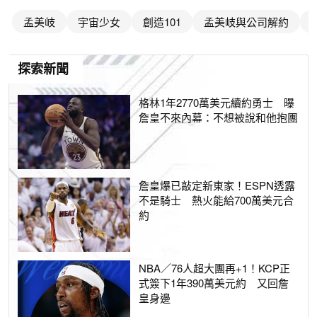
孟美岐
宇宙少女
創造101
孟美岐與公司解約
探索新聞
格林1年2770萬美元續約勇士 曝
詹皇不來內幕：不想被說和他抱團
詹皇爆已敲定新東家！ESPN透露
不是騎士 熱火能給700萬美元合
約
NBA／76人超大團再+1！KCP正
式簽下1年390萬美元約 又回詹
皇身邊