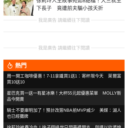
徐莉玲人生故事宛如8點檔！大三就生
下長子 竟遭前夫騙小孩夭折
我是廣告 請繼續往下閱讀
我是廣告 請繼續往下閱讀
熱門
周一開工咖啡優惠！7-11拿鐵買1送1：寄杯限今天 萊爾富
買10送10
星巴克買一送一有星冰樂！大杯55元起優惠菜單 MOLLY新
品今開賣
騎士不要庫明加了！預計改簽NBA前MVP威少 美媒：湖人
也已經攤牌
徐莉玲被轟冷血！徐子翔過世只問喪禮開支 與譚以欣婆媳