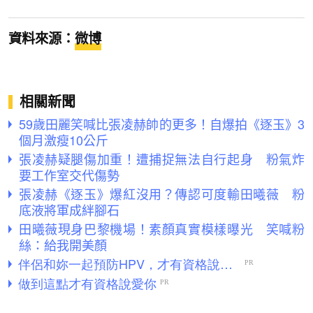
資料來源：
微博
相關新聞
59歲田麗笑喊比張凌赫帥的更多！自爆拍《逐玉》3
個月激瘦10公斤
張凌赫疑腿傷加重！遭捕捉無法自行起身 粉氣炸
要工作室交代傷勢
張凌赫《逐玉》爆紅沒用？傳認可度輸田曦薇 粉
底液將軍成絆腳石
田曦薇現身巴黎機場！素顏真實模樣曝光 笑喊粉
絲：給我開美顏