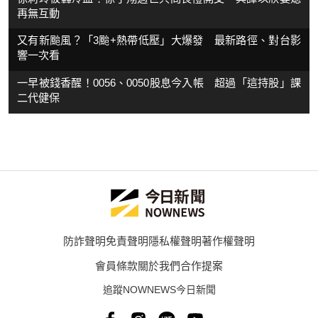
再無互動
又有新颱風？「3颱+熱帶低壓」大爆發 最新路徑、對台影
響一次看
一早被錢香醒！0056、0050股息今入帳 超過「這持股」課
二代健保
防詐聲明
免責聲明
隱私權聲明
著作權聲明
會員條款
關於我們
合作提案
追蹤NOWNEWS今日新聞