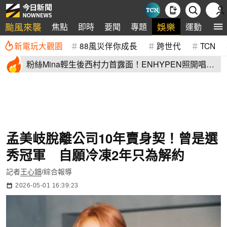
颱風來襲
娛樂
焦點
即時
要聞
專題
運動
全
新電玩大觀園
88風災伴你成長
跨世代
TCN
粉絲Mina輕生後西村力首露面！ENHYPEN照開唱
他1句話惹眾怒
孟美岐脫離公司10年賣身契！曾是選
秀冠軍 自願冷凍2年只為解約
記者
王心鈿
/綜合報導
2026-05-01 16:39:23