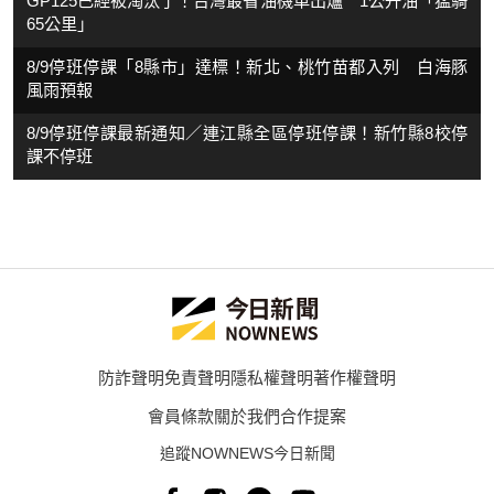
GP125已經被淘汰了！台灣最省油機車出爐 1公升油「猛騎
65公里」
8/9停班停課「8縣市」達標！新北、桃竹苗都入列 白海豚
風雨預報
8/9停班停課最新通知／連江縣全區停班停課！新竹縣8校停
課不停班
防詐聲明
免責聲明
隱私權聲明
著作權聲明
會員條款
關於我們
合作提案
追蹤NOWNEWS今日新聞