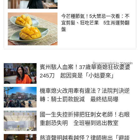
今芒種節氣！5大禁忌一次看：不
宜剪髮、狂吃芒果 5生肖運勢翻
盤
Recommended by
賓州駭人血案！37歲華裔媳狂砍婆婆
245刀 起因竟是「小姑要來」
機車熄火改用牽有違法？法院判決逆
轉：騎士罰款銳減 最終結局曝
國一生失控折掃把狂刺女老師！右眼
重創恐失明 全班嚇到逃出教室
慈濟聲明越看越怪？律師揪出「避談