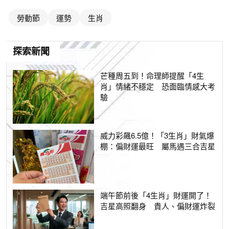
勞動節
運勢
生肖
探索新聞
芒種周五到！命理師提醒「4生
肖」情緒不穩定 恐面臨情感大考
驗
威力彩飆6.5億！「3生肖」財氣爆
棚：偏財運最旺 屬馬遇三合吉星
端午節前後「4生肖」財運開了！
吉星高照翻身 貴人、偏財運炸裂