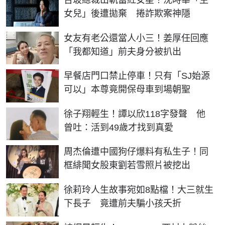
女兒」後遭拋棄 捲詐欺案神隱
女友有老公還當人小三！姜厚任回應
「我都知道」前夫身分被扒出
早餐店門口禁止停車！只有「SJ始源
可以」本尊竟開保母車到場朝聖
徐子翔輕生！譚以欣118字發聲 他
曾吐：活到49歲才找到真愛
周杰倫遭中國狗仔爆料有私生子！同
框緋聞女股東劉若雪照片被挖出
徐莉玲人生故事宛如8點檔！大三就生
下長子 竟遭前夫騙小孩夭折