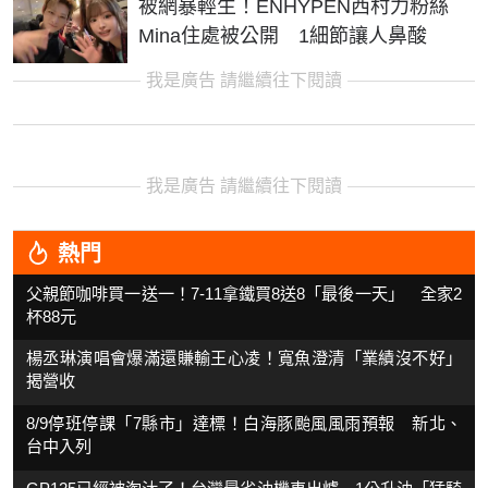
被網暴輕生！ENHYPEN西村力粉絲
Mina住處被公開 1細節讓人鼻酸
我是廣告 請繼續往下閱讀
我是廣告 請繼續往下閱讀
熱門
父親節咖啡買一送一！7-11拿鐵買8送8「最後一天」 全家2
杯88元
楊丞琳演唱會爆滿還賺輸王心凌！寬魚澄清「業績沒不好」
揭營收
8/9停班停課「7縣市」達標！白海豚颱風風雨預報 新北、
台中入列