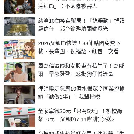
這細節」：不太像被害人
慈濟10億疫苗騙局！「這舉動」博證
嚴信任 郭台銘避坑關鍵曝光
2026父親節快樂！88節貼圖免費下
載、長輩圖、祝福語、紅包一次看
周杰倫遭傳和女股東有私生子！杰威
爾一早急發聲 怒批狗仔博流量
律師騙走慈濟10億水很深？同業揶揄
她「勤做1事」：我輩楷模
全家拿鐵20元「只有5天」！柳橙綠
茶10元 父親節7-11咖啡買2送2
台玻總裁出軌當紅女星！沈時華「生