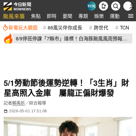
颱風來襲
焦點
即時
要聞
專題
娛樂
運動
全球
新電玩大觀園
88風災伴你成長
跨世代
TCN
8/9停班停課「7縣市」達標！白海豚颱風風雨預報
新北、台中入列
5/1勞動節後運勢逆轉！「3生肖」財
星高照入金庫 屬龍正偏財爆發
記者
賴禹妡
／綜合報導
2026-05-01 17:51:08