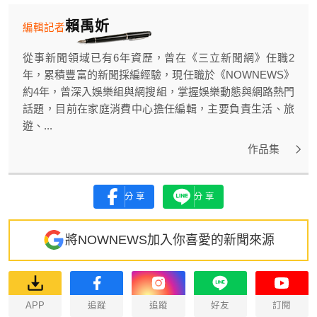
賴禹妡
編輯記者
從事新聞領域已有6年資歷，曾在《三立新聞網》任職2
年，累積豐富的新聞採編經驗，現任職於《NOWNEWS》
約4年，曾深入娛樂組與網搜組，掌握娛樂動態與網路熱門
話題，目前在家庭消費中心擔任編輯，主要負責生活、旅
遊、...
作品集
分享
分享
將NOWNEWS加入你喜愛的新聞來源
APP
追蹤
追蹤
好友
訂閱