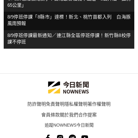
65公里」
8/9停班停課「8縣市」達標！新北、桃竹苗都入列 白海豚
風雨預報
8/9停班停課最新通知／連江縣全區停班停課！新竹縣8校停
課不停班
防詐聲明
免責聲明
隱私權聲明
著作權聲明
會員條款
關於我們
合作提案
追蹤NOWNEWS今日新聞