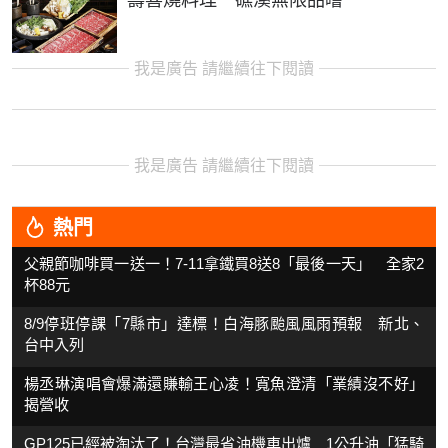
壽喜燒料理 礁溪無限品嚐
我是廣告 請繼續往下閱讀
我是廣告 請繼續往下閱讀
熱門
父親節咖啡買一送一！7-11拿鐵買8送8「最後一天」 全家2
杯88元
8/9停班停課「7縣市」達標！白海豚颱風風雨預報 新北、
台中入列
楊丞琳演唱會爆滿還賺輸王心凌！寬魚澄清「業績沒不好」
揭營收
GP125已經被淘汰了！台灣最省油機車出爐 1公升油「猛騎