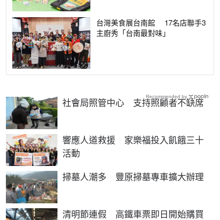
台灣美食展台南館 17名店聯手3
主廚秀「台南最對味」
Recommended by
社會局照管中心 支持照顧者不缺席
響應人道救援 家樂福投入飢餓三十
活動
掃墓人潮多 豐原掃墓專車擴大辦理
清明節連假 高鐵車票即日開始購買