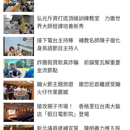
弘光斥資打造頂級訓練教室 力邀世
界大師授課培養新秀
接下電台主持棒 補教名師陳子璇化
身英語節目主持人
詐團假貸款真詐騙 前鎮警瓦解重要
金流節點
蹦火節主題旅遊 邀您近距離感受蹦
火仔作業震撼
搶攻親子市場！ 香格里拉台南大飯
店「假日電影院」登場
新北議員遞補宣誓 陳明義力推五股