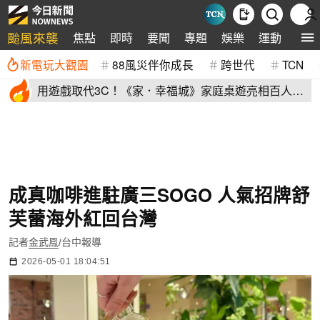
颱風來襲
焦點
即時
要聞
專題
娛樂
運動
全球
新電玩大觀園
88風災伴你成長
跨世代
TCN
用遊戲取代3C！《家．幸福城》家庭桌遊亮相百人三
代同堂共學同樂
成真咖啡進駐廣三SOGO 人氣招牌舒
芙蕾海外紅回台灣
記者
金武鳯
/台中報導
2026-05-01 18:04:51