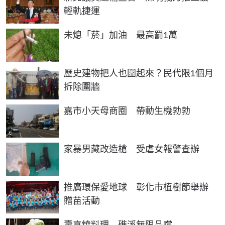
輕軌捷運
未熄「菸」加油 最高罰1萬
歷史建物把人也圍起來？民代限1個月
拆除圍牆
嘉市小天母商圈 帶動生機勃勃
家暴男藏改造槍 受虐女報警查辦
推廣環保愛地球 彰化市植樹節舉辦
贈苗活動