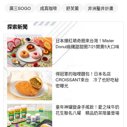
廣三SOGO
成真咖啡
舒芙蕾
非洲鑿井計畫
探索新聞
日本爆紅萌奇圈來台灣！Mister
Donut麻糬甜甜圈7/21開賣5大口味
得冠軍的咖哩麵包！日本名店
CROISSANT來台 冷了也好吃秘
密曝光
童年神罐變身手搖飲！愛之味牛奶
花生聯名八曜 精品奶茶限量登場