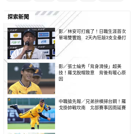
探索新聞
影／林安可打瘋了！日職生涯首次
單場雙響炮 2天內狂敲3支全壘打
影／張士綸秀「背身滑接」超美
技！羅戈脫帽致意 背後有暖心原
因
中職搶先報／兄弟拚橫掃台鋼！羅
戈掛帥戰坎南 北部賽事因雨延賽