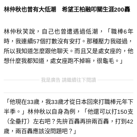
林仲秋也曾有大低潮 希望王柏融叩關生涯200轟
林仲秋笑說，自己也曾遭遇過低潮，「職棒6年
時，我連續57個打數沒有安打。那種壓力我碰過，
所以我知道怎麼跟他聊天。而且又是處女座的，他
想什麼我都知道，處女座跑不掉嘛，很龜毛。」
我是廣告 請繼續往下閱讀
「他現在33歲，我33歲才從日本回來打職棒元年下
半季。」林仲秋以自身為例，「他還可以打150支
（全壘打）左右吧？先拚百轟再拚兩百轟，打到42
歲，兩百轟應該沒問題吧？」