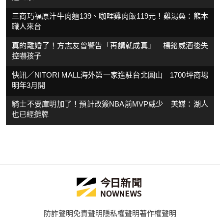
三商巧福原汁牛肉麵139、咖哩雞肉飯119元！雞湯桑：熊本
職人來台
真的離婚了！方志友曾警告「再講就成真」 楊銘威酒後失
控嚇孩子
快訊／NITORI MALL海外第一家進駐台北圓山 1700坪商場
明年3月開
騎士不要庫明加了！預計改簽NBA前MVP威少 美媒：湖人
也已經攤牌
防詐聲明
免責聲明
隱私權聲明
著作權聲明