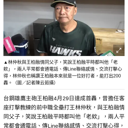
▲林仲秋與王柏融情同父子，笑說王柏融平時都叫他「老
欸」，兩人平常都會通電話、傳Line聯絡感情、交流打擊心
得，林仲秋也稱讚王柏融本來就是一位好打者，能打出200
轟。（圖／記者陳云茹攝）
台鋼雄鷹主砲王柏融4月29日達成首轟，曾擔任客
座打擊教練的前中職全壘打王林仲秋，與王柏融情
同父子，笑說王柏融平時都叫他「老欸」，兩人平
常都會通電話、傳Line聯絡感情、交流打擊心得，