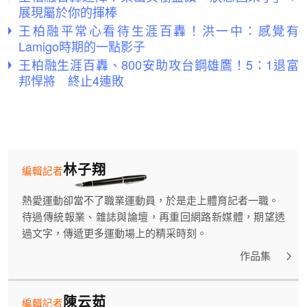
展現屬於你的揮棒
王柏融平常心看待生涯百轟！洪一中：感覺有
Lamigo時期的一點影子
王柏融生涯百轟、800安助攻台鋼雄鷹！5：1退富
邦悍將 終止4連敗
林子翔
編輯記者
熱愛運動卻當不了職業運動員，於是走上體育記者一職。
待過傳統報業、雜誌與論壇，再重回網路新媒體，期望透
過文字，傳遞更多運動場上的精采時刻。
作品集
陳云茹
編輯記者