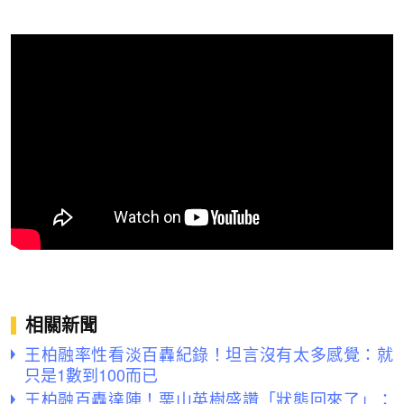
相關新聞
王柏融率性看淡百轟紀錄！坦言沒有太多感覺：就
只是1數到100而已
王柏融百轟達陣！栗山英樹盛讚「狀態回來了」：