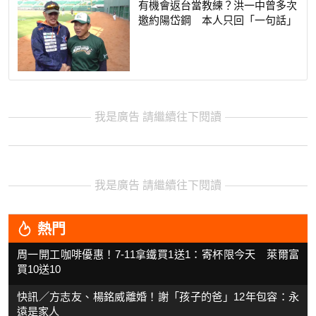
有機會返台當教練？洪一中曾多次
邀約陽岱鋼 本人只回「一句話」
我是廣告 請繼續往下閱讀
我是廣告 請繼續往下閱讀
熱門
周一開工咖啡優惠！7-11拿鐵買1送1：寄杯限今天 萊爾富
買10送10
快訊／方志友、楊銘威離婚！謝「孩子的爸」12年包容：永
遠是家人