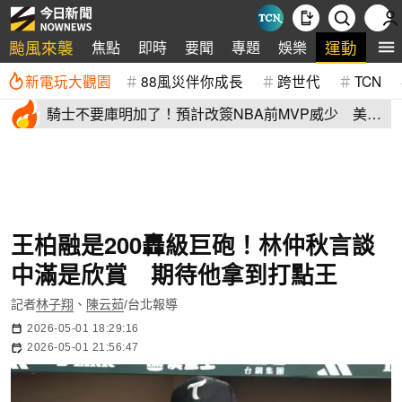
颱風來襲
運動
焦點
即時
要聞
專題
娛樂
全
新電玩大觀園
88風災伴你成長
跨世代
TCN
騎士不要庫明加了！預計改簽NBA前MVP威少 美
媒：湖人也已經攤牌
王柏融是200轟級巨砲！林仲秋言談
中滿是欣賞 期待他拿到打點王
記者
林子翔
、
陳云茹
/台北報導
2026-05-01 18:29:16
2026-05-01 21:56:47