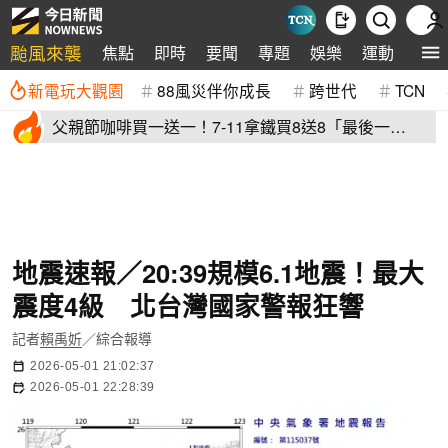
颱風來襲
焦點
即時
要聞
專題
娛樂
運動
全球
新電玩大觀園
88風災伴你成長
跨世代
TCN
父親節咖啡買一送一！7-11拿鐵買8送8「最後一
天」 全家2杯88元
地震速報／20:39規模6.1地震！最大
震度4級 北台灣國家警報狂響
記者
賴禹妡
／綜合報導
2026-05-01 21:02:37
2026-05-01 22:28:39