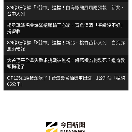
8/9停班停課「7縣市」達標！白海豚颱風風雨預報 新北、
台中入列
楊丞琳演唱會爆滿還賺輸王心凌！寬魚澄清「業績沒不好」
揭營收
8/9停班停課「8縣市」達標！新北、桃竹苗都入列 白海豚
風雨預報
大谷翔平盜壘失敗求挑戰被無視！網怒噴為何裝死？道奇教
頭揭秘了
GP125已經被淘汰了！台灣最省油機車出爐 1公升油「猛騎
65公里」