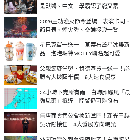
是獸醫、中文 學霸認了窮又累
2026王功漁火節今登場！表演卡司、
節目表、煙火秀、交通接駁一覽
星巴克買一送一！草莓布蕾星冰樂新
品 泡泡瑪特MOLLY聯名超可愛
父親節麥當勞、肯德基買一送一！必
勝客大披薩半價 9大速食優惠
24小時下完所有雨！白海豚颱風「最
強風雨」抵達 陸警仍可能發布
無店面零售公會換新掌門！新光三越
吳昕陽接任 4大發展方向曝光
外圍環流勾到台灣陸地了！白海豚最