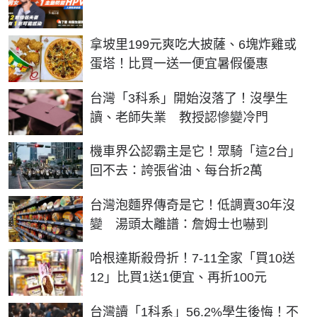
拿坡里199元爽吃大披薩、6塊炸雞或
蛋塔！比買一送一便宜暑假優惠
台灣「3科系」開始沒落了！沒學生
讀、老師失業 教授認慘變冷門
機車界公認霸主是它！眾騎「這2台」
回不去：誇張省油、每台折2萬
台灣泡麵界傳奇是它！低調賣30年沒
變 湯頭太離譜：詹姆士也嚇到
哈根達斯殺骨折！7-11全家「買10送
12」比買1送1便宜、再折100元
台灣讀「1科系」56.2%學生後悔！不