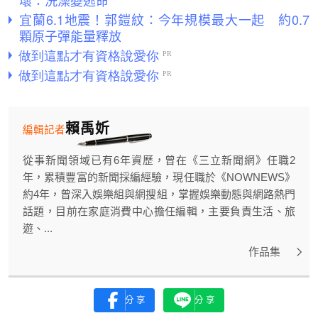
壞：洗澡變逃命
宜蘭6.1地震！郭鎧紋：今年規模最大一起 約0.7
顆原子彈能量釋放
賴禹妡
編輯記者
從事新聞領域已有6年資歷，曾在《三立新聞網》任職2
年，累積豐富的新聞採編經驗，現任職於《NOWNEWS》
約4年，曾深入娛樂組與網搜組，掌握娛樂動態與網路熱門
話題，目前在家庭消費中心擔任編輯，主要負責生活、旅
遊、...
作品集
分享
分享