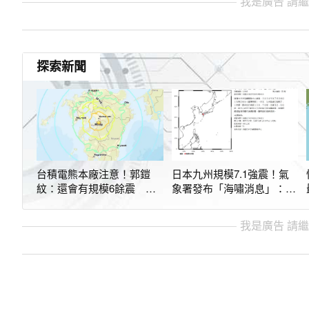
我是廣告 請
探索新聞
台積電熊本廠注意！郭鎧
日本九州規模7.1強震！氣
紋：還會有規模6餘震 阿
象署發布「海嘯消息」：需
蘇火山恐變活躍
嚴密監視
我是廣告 請