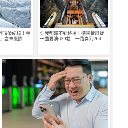
人登頂破紀錄！專
你我都聽不到終場！德國管風琴
」塞車風險
一曲要演639載 一路奏到2640
年
PR