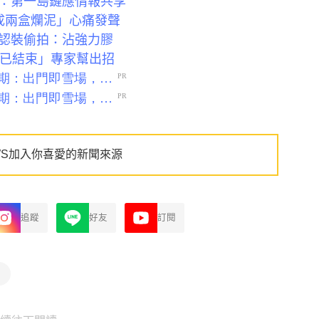
：第一島鏈應情報共享
成兩盒爛泥」心痛發聲
認裝偷拍：沾強力膠
動已結束」專家幫出招
WS加入你喜愛的新聞來源
追蹤
好友
訂閱