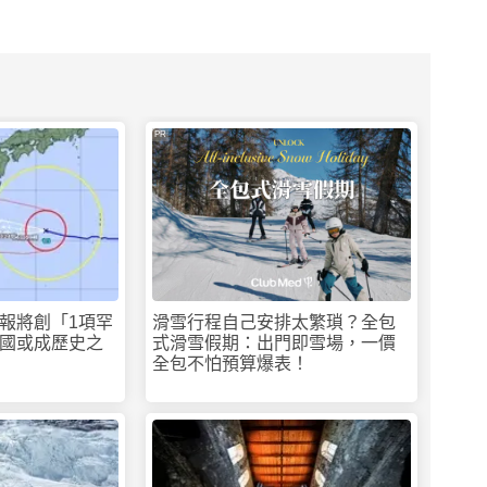
PR
報將創「1項罕
滑雪行程自己安排太繁瑣？全包
國或成歷史之
式滑雪假期：出門即雪場，一價
全包不怕預算爆表！