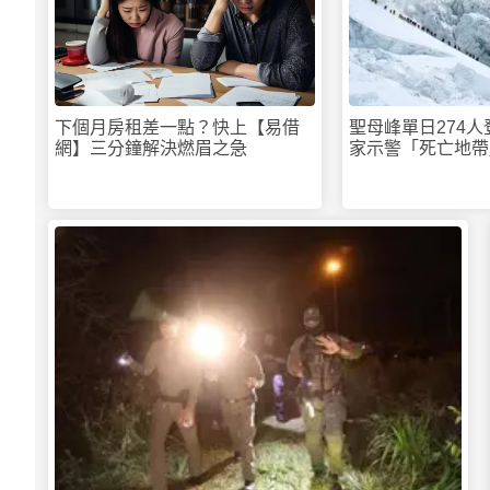
下個月房租差一點？快上【易借
聖母峰單日274
網】三分鐘解決燃眉之急
家示警「死亡地帶