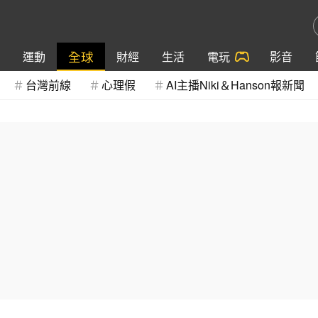
全球
運動
財經
生活
電玩
影音
台灣前線
心理假
AI主播Niki＆Hanson報新聞