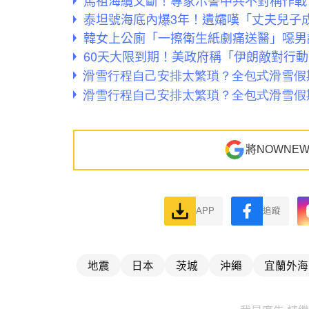
馬祖海纜又斷！專家示警中共不對稱作戰
泰坦號海底內爆3年！遺孀嘆「丈夫兒子
韓女上公廁「一擦衛生紙劇痛送醫」噁男
60天大限到期！美政府稱「伊朗敵對行
將NOWNE
APP
追蹤
地震
日本
茨城
沖繩
宜蘭外海