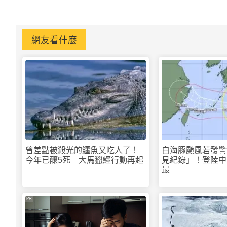
網友看什麼
曾差點被殺光的鱷魚又吃人了！
白海豚颱風若發警
今年已釀5死 大馬獵鱷行動再起
見紀錄」！登陸中
最
PR