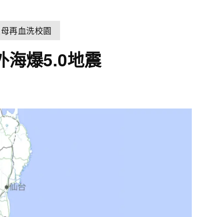
父母再血洗校園
外海爆5.0地震