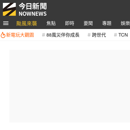
颱風來襲
焦點
即時
要聞
專題
娛樂
新電玩大觀園
88風災伴你成長
跨世代
TCN