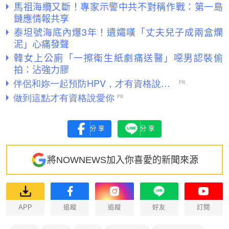
馬祖海纜又斷！專家示警中共不對稱作戰：第一島
鏈應情報共享
泰坦號海底內爆3年！遺孀嘆「丈夫兒子成兩盒爛
泥」心痛發聲
韓女上公廁「一擦衛生紙劇痛送醫」噁男認裝偷
拍：沾強力膠
分享
分享
將NOWNEWS加入你喜愛的新聞來源
APP
追蹤
追蹤
好友
訂閱