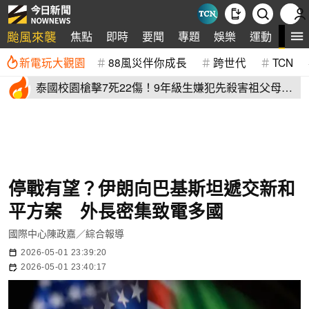
颱風來襲
全
焦點
即時
要聞
專題
娛樂
運動
新電玩大觀園
88風災伴你成長
跨世代
TCN
泰國校園槍擊7死22傷！9年級生嫌犯先殺害祖父母再
血洗校園
停戰有望？伊朗向巴基斯坦遞交新和
平方案 外長密集致電多國
國際中心陳政嘉／綜合報導
2026-05-01 23:39:20
2026-05-01 23:40:17