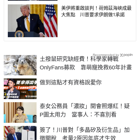
美伊將重啟談判！荷姆茲海峽成最
大焦點 川普要求伊朗做1承諾
Recommended by
土撥鼠研究缺經費！科學家轉戰
OnlyFans募款 靠萌寵挽救60年計畫
PR
做到這點才有資格說愛你
泰女公務員「濃妝」開會照爆紅！疑
P圖太用力 當事人：不喜別看
簽了！川普對「多晶矽及衍生品」加
徵關稅 考量2原因年底才生效