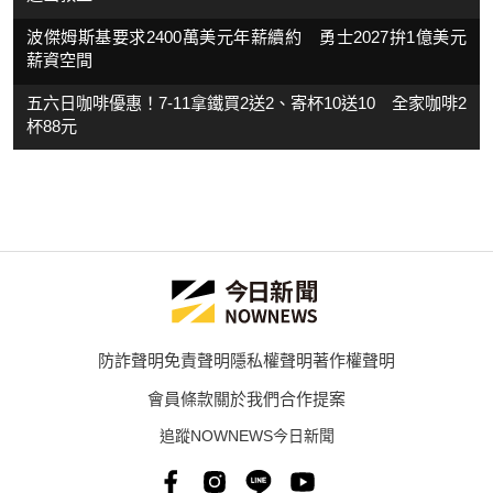
波傑姆斯基要求2400萬美元年薪續約 勇士2027拚1億美元
薪資空間
五六日咖啡優惠！7-11拿鐵買2送2、寄杯10送10 全家咖啡2
杯88元
防詐聲明
免責聲明
隱私權聲明
著作權聲明
會員條款
關於我們
合作提案
追蹤NOWNEWS今日新聞