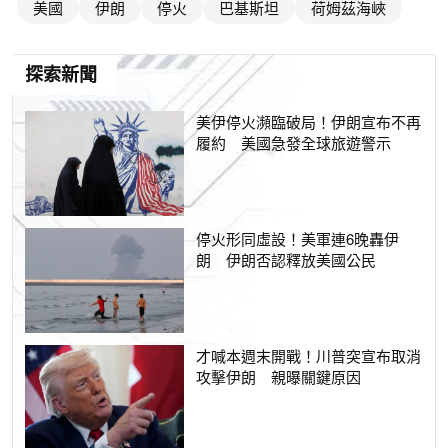
美國
伊朗
停火
巴基斯坦
荷姆茲海峽
探索新聞
美伊停火瀕臨破局！伊朗宣布不再
履約 美國急發全球旅遊警示
停火形同虛設！美軍連6晚轟伊
朗 伊朗否認釋放美國公民
才喊本週末開戰！川普突宣布取消
攻擊伊朗 親曝關鍵原因