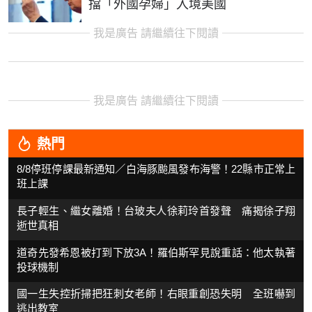
擋「外國孕婦」入境美國
我是廣告 請繼續往下閱讀
我是廣告 請繼續往下閱讀
熱門
8/8停班停課最新通知／白海豚颱風發布海警！22縣市正常上
班上課
長子輕生、繼女離婚！台玻夫人徐莉玲首發聲 痛揭徐子翔
逝世真相
道奇先發希恩被打到下放3A！羅伯斯罕見說重話：他太執著
投球機制
國一生失控折掃把狂刺女老師！右眼重創恐失明 全班嚇到
逃出教室