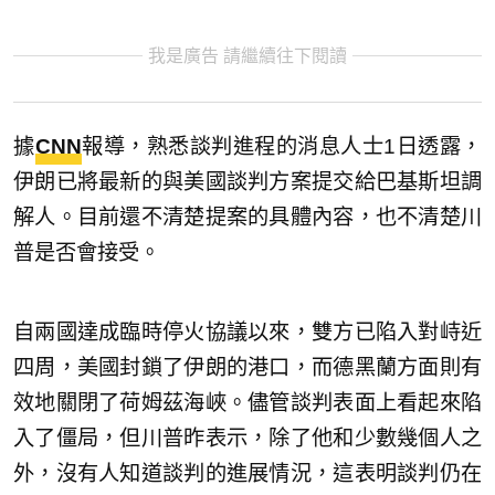
我是廣告 請繼續往下閱讀
據
CNN
報導，熟悉談判進程的消息人士1日透露，
伊朗已將最新的與美國談判方案提交給巴基斯坦調
解人。目前還不清楚提案的具體內容，也不清楚川
普是否會接受。
自兩國達成臨時停火協議以來，雙方已陷入對峙近
四周，美國封鎖了伊朗的港口，而德黑蘭方面則有
效地關閉了荷姆茲海峽。儘管談判表面上看起來陷
入了僵局，但川普昨表示，除了他和少數幾個人之
外，沒有人知道談判的進展情況，這表明談判仍在