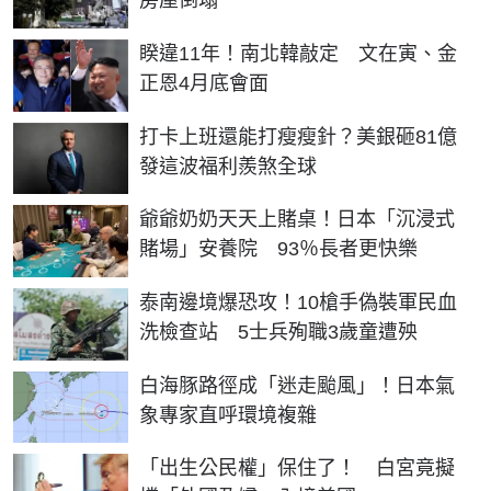
房屋倒塌
睽違11年！南北韓敲定 文在寅、金
正恩4月底會面
打卡上班還能打瘦瘦針？美銀砸81億
發這波福利羨煞全球
爺爺奶奶天天上賭桌！日本「沉浸式
賭場」安養院 93％長者更快樂
泰南邊境爆恐攻！10槍手偽裝軍民血
洗檢查站 5士兵殉職3歲童遭殃
白海豚路徑成「迷走颱風」！日本氣
象專家直呼環境複雜
「出生公民權」保住了！ 白宮竟擬