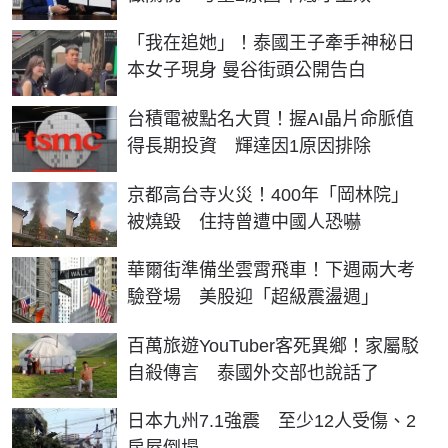
「我在追她」！泰國王子牽手神秘日
本女子現身 曼谷街頭公開告白
台積電被點名大買！握AI晶片命脈值
得長期投資 輝達因1原因排除
京都高台寺火災！400年「岡林院」
被燒毀 住持曾遭中國人恐嚇
華爾街準備坐雲霄飛車！下週兩大考
驗登場 美股迎「超級震盪週」
百萬旅遊YouTuber客死異鄉！家屬駁
自殺傳言 泰國外交部也說話了
日本九州7.1強震 至少12人受傷、2