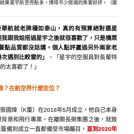
結果星宇航空亮點多，博得不少搭過的乘客好評。（圖
榮華航就老牌穩如泰山，真的有預算絕對選星
但我跟我姐搭過星宇之後就很喜歡了，只是機票
餐點品質都沒話講，個人點評贏過另外兩家老
幾次遇到比較雷的」
、「星宇的空服員對長輩特
的太喜歡了！」
誰？在航空界什麼定位？
國煒（K董）在2018年5月成立，他自己本身
運背景和飛行專業，在離開長榮集團之後，就致
從籌備到成立一直都備受市場矚目，
直到2020年