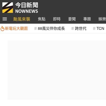
颱風來襲
焦點
即時
要聞
專題
娛樂
新電玩大觀園
88風災伴你成長
跨世代
TCN