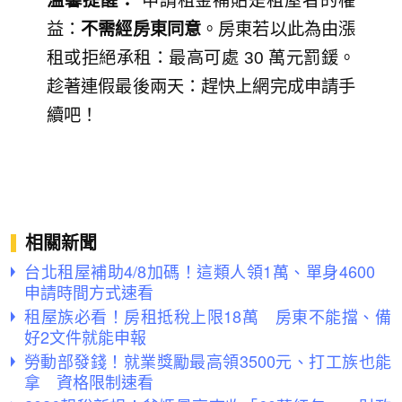
溫馨提醒：
申請租金補貼是租屋者的權
益：
不需經房東同意
。房東若以此為由漲
租或拒絕承租：最高可處 30 萬元罰鍰。
趁著連假最後兩天：趕快上網完成申請手
續吧！
相關新聞
台北租屋補助4/8加碼！這類人領1萬、單身4600
申請時間方式速看
租屋族必看！房租抵稅上限18萬 房東不能擋、備
好2文件就能申報
勞動部發錢！就業獎勵最高領3500元、打工族也能
拿 資格限制速看