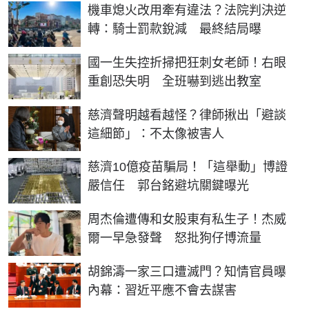
機車熄火改用牽有違法？法院判決逆
轉：騎士罰款銳減 最終結局曝
國一生失控折掃把狂刺女老師！右眼
重創恐失明 全班嚇到逃出教室
慈濟聲明越看越怪？律師揪出「避談
這細節」：不太像被害人
慈濟10億疫苗騙局！「這舉動」博證
嚴信任 郭台銘避坑關鍵曝光
周杰倫遭傳和女股東有私生子！杰威
爾一早急發聲 怒批狗仔博流量
胡錦濤一家三口遭滅門？知情官員曝
內幕：習近平應不會去謀害