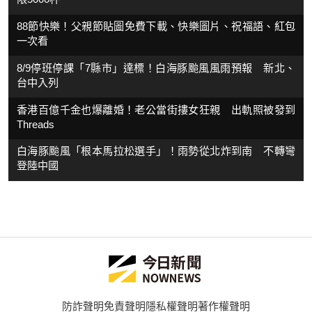
88節快樂！父親節貼圖免費下載、快樂圖片、祝福語、紅包
一次看
8/9停班停課「7縣市」達標！白海豚颱風風雨預報 新北、
台中入列
香港百億千金也爆離婚！老公當街摟女狂親 出軌照被發到
Threads
白海豚颱風「根本馬拉松選手」！雨勢從北炸到南 不轉彎
登陸中國
防詐聲明
免責聲明
隱私權聲明
著作權聲明