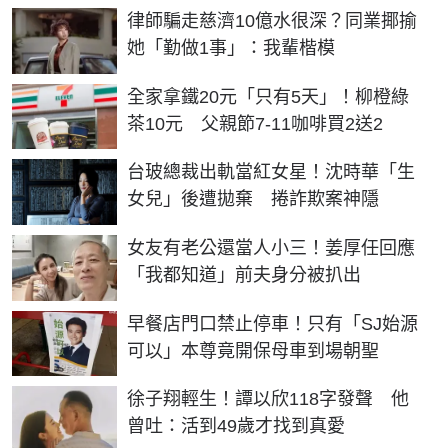
律師騙走慈濟10億水很深？同業揶揄
她「勤做1事」：我輩楷模
全家拿鐵20元「只有5天」！柳橙綠
茶10元 父親節7-11咖啡買2送2
台玻總裁出軌當紅女星！沈時華「生
女兒」後遭拋棄 捲詐欺案神隱
女友有老公還當人小三！姜厚任回應
「我都知道」前夫身分被扒出
早餐店門口禁止停車！只有「SJ始源
可以」本尊竟開保母車到場朝聖
徐子翔輕生！譚以欣118字發聲 他
曾吐：活到49歲才找到真愛