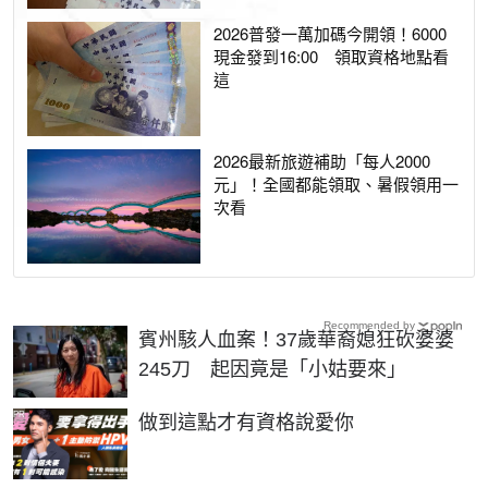
2026普發一萬加碼今開領！6000
現金發到16:00 領取資格地點看
這
2026最新旅遊補助「每人2000
元」！全國都能領取、暑假領用一
次看
Recommended by
賓州駭人血案！37歲華裔媳狂砍婆婆
245刀 起因竟是「小姑要來」
PR
做到這點才有資格說愛你