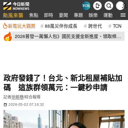
颱風來襲
焦點
即時
要聞
專題
娛樂
運動
全球
新電玩大觀園
88風災伴你成長
跨世代
TCN
2026普發一萬懶人包》國民支援金新進度、領取條
件、地方加碼速看
政府發錢了！台北、新北租屋補貼加
碼 這族群領萬元：一鍵秒申請
記者
徐銘穗
/綜合報導
2026-05-02 07:16:32