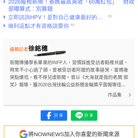
2026報稅新規！爸媽最高爽收「60萬紅包」 財政
部曝算式：別算錯
徐銘穗
編輯記者
新聞傳播學系畢業的INFP人，習慣踩進受訪者鞋裡共感，
時常不小心過了頭，曾被受訪者阿嬤的故事逼哭，當媽後
哭點爆低，看不得兒虐新聞。曾以《大海就是我的老闆 郭
芙》報導，獲2020台灣扶輪公益新聞金輪獎平面報導佳...
作品集
分享
分享
將NOWNEWS加入你喜愛的新聞來源