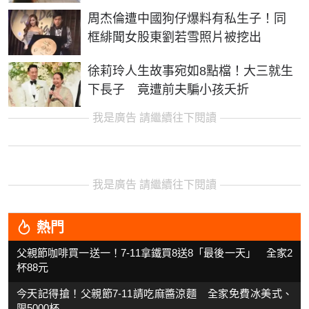
周杰倫遭中國狗仔爆料有私生子！同
框緋聞女股東劉若雪照片被挖出
徐莉玲人生故事宛如8點檔！大三就生
下長子 竟遭前夫騙小孩夭折
我是廣告 請繼續往下閱讀
我是廣告 請繼續往下閱讀
熱門
父親節咖啡買一送一！7-11拿鐵買8送8「最後一天」 全家2
杯88元
今天記得搶！父親節7-11請吃麻醬涼麵 全家免費冰美式、
限5000杯