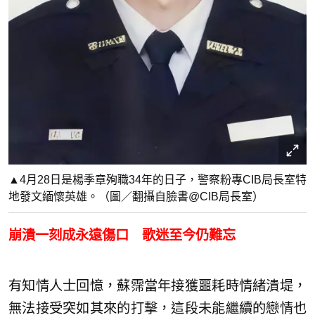
▲4月28日是楊季章殉職34年的日子，警察粉專CIB局長室特
地發文緬懷英雄。（圖／翻攝自臉書@CIB局長室）
崩潰一刻成永遠傷口 歌迷至今仍難忘
有知情人士回憶，蘇霈當年接獲噩耗時情緒潰堤，
無法接受突如其來的打擊，這段未能繼續的戀情也