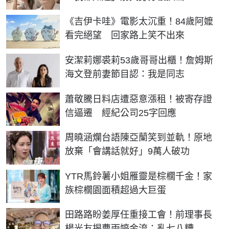
《吉伊卡哇》電影太沉重！84歲阿嬤
看完絕望 回家路上笑不出來
安潔莉娜裘莉53歲哥哥出櫃！詹姆斯
海文登前妻節目認：我是同志
蕭敬騰日料店遭惡意漲租！被寄存證
信逼遷 經紀公司25字回應
周曉涵爛台語陳亞蘭笑到並軌！原地
放棄「會講話就好」9萬人破功
YTR馬鈴薯小姐雁靈是棕櫚千金！家
族棕櫚園面積超過大巨蛋
田路路盼姜厚任重接工會！前理事長
楊光友揭曹雨婷金流：亂七八糟