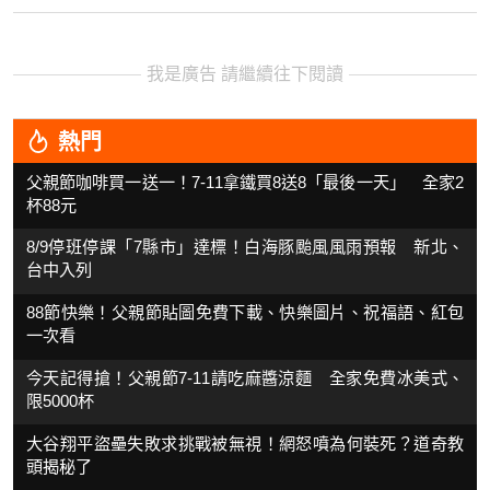
我是廣告 請繼續往下閱讀
熱門
父親節咖啡買一送一！7-11拿鐵買8送8「最後一天」 全家2
杯88元
8/9停班停課「7縣市」達標！白海豚颱風風雨預報 新北、
台中入列
88節快樂！父親節貼圖免費下載、快樂圖片、祝福語、紅包
一次看
今天記得搶！父親節7-11請吃麻醬涼麵 全家免費冰美式、
限5000杯
大谷翔平盜壘失敗求挑戰被無視！網怒噴為何裝死？道奇教
頭揭秘了