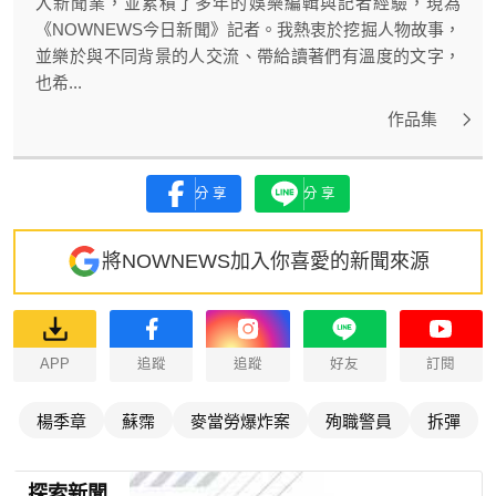
入新聞業，並累積了多年的娛樂編輯與記者經驗，現為
《NOWNEWS今日新聞》記者。我熱衷於挖掘人物故事，
並樂於與不同背景的人交流、帶給讀著們有溫度的文字，
也希...
作品集
分享
分享
將NOWNEWS加入你喜愛的新聞來源
APP
追蹤
追蹤
好友
訂閱
楊季章
蘇霈
麥當勞爆炸案
殉職警員
拆彈
探索新聞