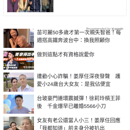
Recommended by
苗可麗50多歲才第一次親失智爸！每
週搭高鐵奔波台中：換我照顧你
PR
做到這點才有資格說愛你
遭勸小心詐騙！姜厚任深夜發聲 護
愛小24歲台大女友：是我佔便宜
台玻豪門連環震撼彈！徐莉玲槓王菲
後 千金爆早已離婚5566小刀
女友有老公還當人小三！姜厚任回應
「我都知道」前夫身分被扒出