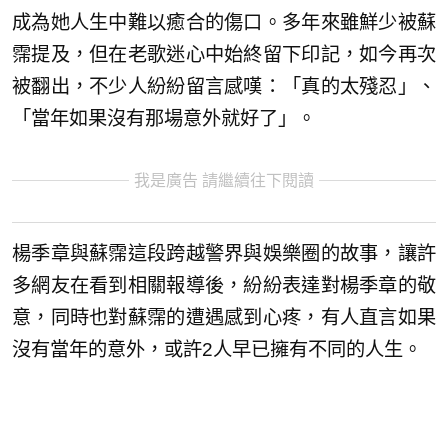
成為她人生中難以癒合的傷口。多年來雖鮮少被蘇
霈提及，但在老歌迷心中始終留下印記，如今再次
被翻出，不少人紛紛留言感嘆：「真的太殘忍」、
「當年如果沒有那場意外就好了」。
我是廣告 請繼續往下閱讀
楊季章與蘇霈這段跨越警界與娛樂圈的故事，讓許
多網友在看到相關報導後，紛紛表達對楊季章的敬
意，同時也對蘇霈的遭遇感到心疼，有人直言如果
沒有當年的意外，或許2人早已擁有不同的人生。