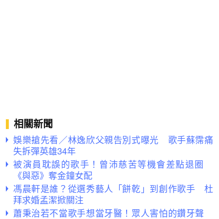
相關新聞
娛樂搶先看／林逸欣父親告別式曝光 歌手蘇霈痛
失拆彈英雄34年
被演員耽誤的歌手！曾沛慈苦等機會差點退圈
《與惡》奪金鐘女配
馮晨軒是誰？從選秀藝人「餅乾」到創作歌手 杜
拜求婚孟潔掀關注
蕭秉治若不當歌手想當牙醫！眾人害怕的鑽牙聲