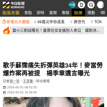
颱風來襲
娛樂
焦點
即時
要聞
專題
運動
全
新電玩大觀園
88風災伴你成長
跨世代
TCN
當小三對話曝光！姜厚任女友搶別人老公 還對決正
宮女兒開酸騷貨
歌手蘇霈痛失拆彈英雄34年！麥當勞
爆炸案再被提 楊季章遺言曝光
記者
張一笙
、
王意馨
／綜合報導
2026-05-02 08:02:55
2026-05-02 15:38:40