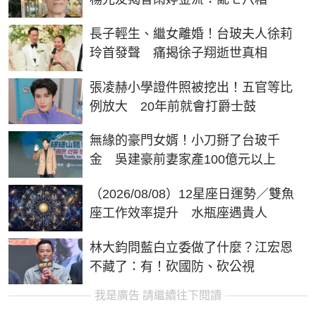
長子輕生、繼女離婚！台玻夫人徐莉
玲首發聲 痛揭徐子翔逝世真相
張凌赫小學證件照被挖出！五官等比
例放大 20年前就會打爵士鼓
無緣的豪門女婿！小刀掰了台玻千
金 吳建豪前妻家產100億元以上
（2026/08/08）12星座日運勢／雙魚
座工作效率提升 水瓶座遇貴人
林大鈞問藍白立委做了什麼？江宏恩
不藏了：有！砍國防、砍公視
我是廣告 請繼續往下閱讀