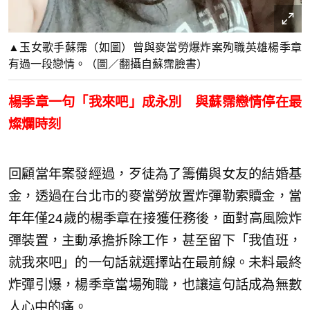
▲玉女歌手蘇霈（如圖）曾與麥當勞爆炸案殉職英雄楊季章
有過一段戀情。（圖／翻攝自蘇霈臉書）
楊季章一句「我來吧」成永別 與蘇霈戀情停在最
燦爛時刻
回顧當年案發經過，歹徒為了籌備與女友的結婚基
金，透過在台北市的麥當勞放置炸彈勒索贖金，當
年年僅24歲的楊季章在接獲任務後，面對高風險炸
彈裝置，主動承擔拆除工作，甚至留下「我值班，
就我來吧」的一句話就選擇站在最前線。未料最終
炸彈引爆，楊季章當場殉職，也讓這句話成為無數
人心中的痛。