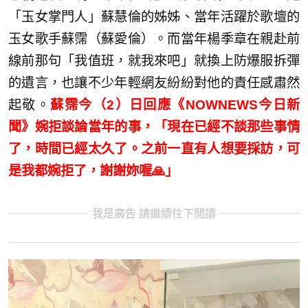
「玉女掌門人」蘇慧倫的姊姊、當年活躍於歌壇的
玉女歌手蘇霈（蘇愛倫）。而當年楊季章在親赴前
線前那句「我值班，就我來吧」就換上防爆服拆彈
的遺言，也讓不少年輕網友紛紛對他的責任感肅然
起敬。
蘇霈今（2）日回應《NOWNEWS今日新
聞》婉拒談論當年的事，「現在已經不談那些事情
了，時間已經太久了。之前一直有人想要採訪，可
是我都婉拒了，謝謝妳喔🙏」
我是廣告 請繼續往下閱讀