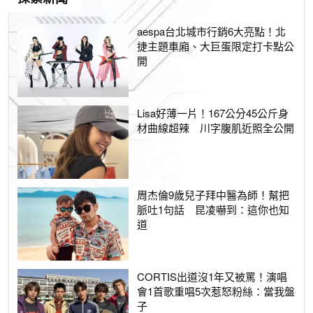
aespa台北城市行銷6大亮點！北
捷主題車廂、大巨蛋限定打卡點公
開
Lisa好薄一片！167公分45公斤身
材曲線超辣 川字腹肌近照全公開
周杰倫9歲兒子拜中醫為師！幫把
脈吐1句話 昆凌嚇到：這你也知
道
CORTIS出道沒1年又被罵！演唱
會1首歌重唱5次惹怒粉絲：當我盤
子