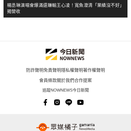
楊丞琳演唱會爆滿還賺輸王心凌！寬魚澄清「業績沒不好」
揭營收
防詐聲明
免責聲明
隱私權聲明
著作權聲明
會員條款
關於我們
合作提案
追蹤NOWNEWS今日新聞