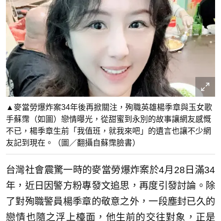
▲麥當勞爆炸案34年後再掀關注，殉職英雄楊季章與玉女歌
手蘇霈（如圖）戀情曝光，從甜蜜到永別的故事讓網友感慨
不已，楊季章生前「我值班，就我來吧」的遺言也讓不少網
友記到現在。（圖／翻攝自蘇霈臉書）
台灣社會震驚一時的麥當勞爆炸案於4月28日滿34
年，近日因警方粉專發文追思，再度引發討論。除
了對殉職警員楊季章的敬意之外，一段塵封已久的
戀情也隨之浮上檯面，他生前的交往對象，正是