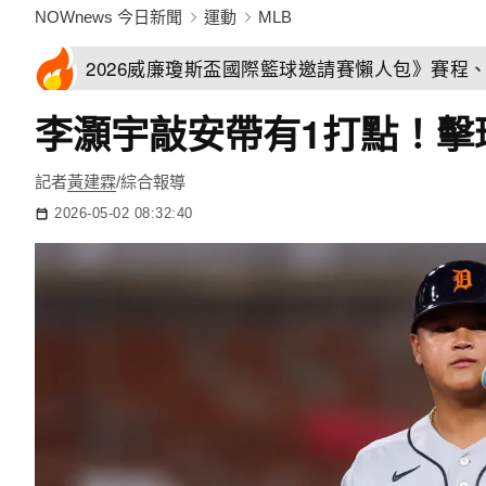
NOWnews 今日新聞
運動
MLB
2026威廉瓊斯盃國際籃球邀請賽懶人包》賽程
李灝宇敲安帶有1打點！擊球
記者
黃建霖
/綜合報導
2026-05-02 08:32:40