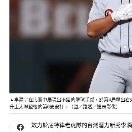
▲李灝宇在比賽中展現出不錯的擊球手感，於第4局擊出右
升上大聯盟後的第6支安打。（圖／路透／達志影像）
效力於底特律老虎隊的台灣潛力新秀李灝