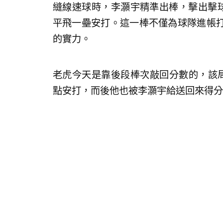
縫線速球時，李灝宇精準出棒，擊出擊球初
平飛一壘安打。這一棒不僅為球隊進帳
的實力。
老虎今天是靠後段棒次敲回分數的，該局先
點安打，而後他也被李灝宇給送回來得分