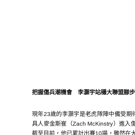
把握傷兵潮機會 李灝宇站穩大聯盟腳步
現年23歲的李灝宇是老虎隊陣中備受期
具人麥金斯崔（Zach McKinstry
截至目前，他已累計出賽10場，雖然在