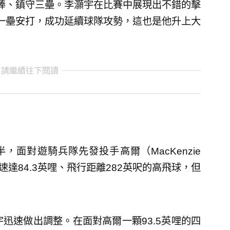
棒、鎮守三壘。李灝宇在比賽中展現出不錯的擊
一壘安打，成功延續球隊攻勢，這也是他升上大
 請繼續往下閱讀
面對遊騎兵隊先發投手高爾（MacKenzie
速達84.3英哩、飛行距離282英呎的高飛球，但
迅速做出調整。在面對高爾一顆93.5英哩的四