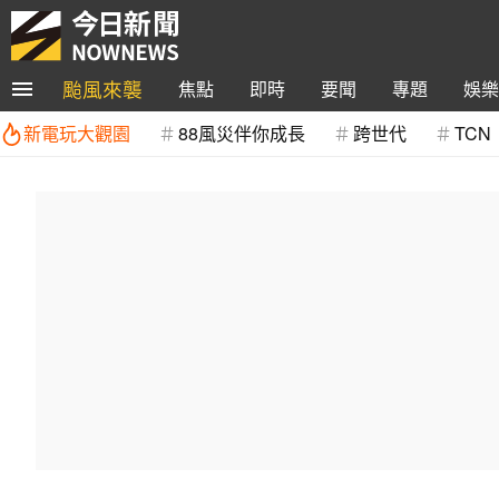
颱風來襲
焦點
即時
要聞
專題
娛樂
新電玩大觀園
88風災伴你成長
跨世代
TCN