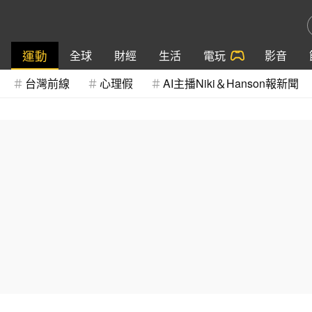
運動
全球
財經
生活
電玩
影音
台灣前線
心理假
AI主播Niki＆Hanson報新聞