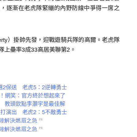
眼，逐漸在老虎隊緊繃的內野防線中爭得一席之
herty）掛帥先發，迎戰遊騎兵隊的高爾。老虎隊
隊上壘率3成33高居美聯第2。
選2保送 老虎5：2逆轉勇士
群！網笑：官方終於想起來了
 教頭欽點李灝宇是最佳解
長打演出 老虎2：5不敵勇士