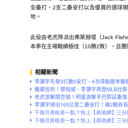
全壘打、2支二壘安打以及優異的選球
地。
此役由老虎隊派出弗萊赫堤（Jack Fla
本季在主場戰績極佳（10勝2敗），且團
相關新聞
李灝宇先發3打數0安打、4次得點圈考驗
雖遲但到！鄧愷威、李灝宇再登MLB社
老虎游擊鬧空城！明星游擊手巴耶茲重傷
李灝宇掃出165公里二壘安打！連2戰有