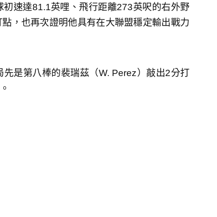
速達81.1英哩、飛行距離273英呎的右外野
打點，也再次證明他具有在大聯盟穩定輸出戰力
是第八棒的裴瑞茲（W. Perez）敲出2分打
。