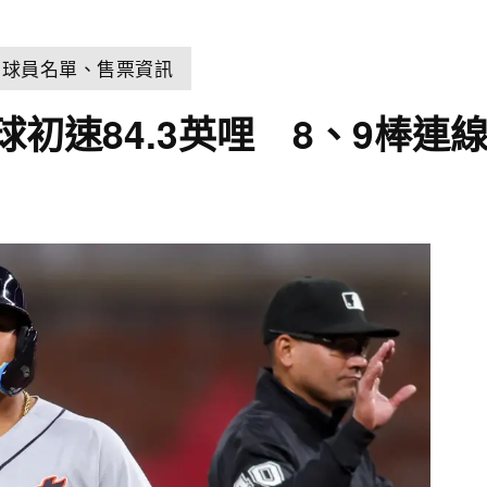
、球員名單、售票資訊
初速84.3英哩 8、9棒連