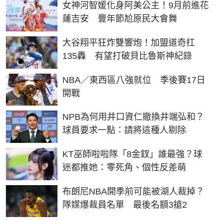
女神河智媛化身阿美公主！9月前進花
蓮吉安 豐年節尬原民大會舞
大谷翔平狂炸雙響炮！加盟道奇扛
135轟 有望打破貝比魯斯神紀錄
NBA／東西區八強就位 季後賽17日
開戰
NPB為何用井口資仁撤換井端弘和？
球員要求一點：請將這種人剔除
KT巫師啦啦隊「8金釵」誰最強？球
迷都推她：零死角、個性反差萌
布朗尼NBA開季前可能被湖人裁掉？
隊媒爆裁員名單 最後名額3搶2