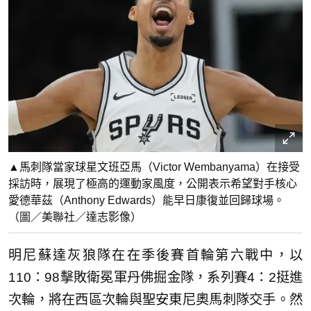
▲馬刺隊當家球星文班亞馬（Victor Wembanyama）在接受
採訪時，展現了極高的運動家風度，公開表示希望對手核心
愛德華茲（Anthony Edwards）能早日康復並回歸球場。
（圖／美聯社／達志影像）
明尼蘇達灰狼隊在在季後賽首輪第六戰中，以
110：98擊敗衛冕軍丹佛掘金隊，系列賽4：2挺進
次輪，將在西區次輪與聖安東尼奧馬刺隊交手。然