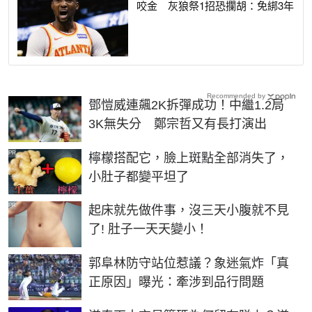
咬金 灰狼祭1招恐攔胡：免綁3年
Recommended by
鄧愷威連飆2K拆彈成功！中繼1.2局
3K無失分 鄭宗哲又有長打演出
PR
檸檬搭配它，臉上斑點全部消失了，
小肚子都變平坦了
PR
起床就先做件事，沒三天小腹就不見
了! 肚子一天天變小！
郭阜林防守站位惹議？象迷氣炸「真
正原因」曝光：牽涉到品行問題