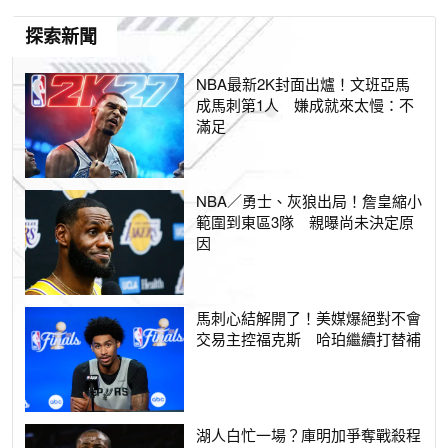
探索新聞
NBA最新2K封面出爐！文班亞馬
成馬刺第1人 嫌成就來太慢：不
滿足
NBA／勇士、灰狼出局！詹皇縮小
範圍到東區3隊 親曝尚未決定原
因
馬刺心結解開了！美媒爆絕對不會
交易主控福克斯 哈珀繼續打替補
湖人白忙一場？庫明加爭奪戰殺程