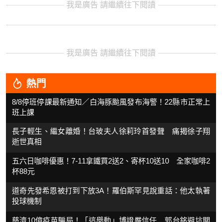
我是廣告 請繼續往下閱讀
我是廣告 請繼續往下閱讀
熱門
8/8停班停課最新通知／白海豚颱風發布海警！22縣市正常上
班上課
長子輕生、繼女離婚！台玻夫人徐莉玲首發聲 痛揭徐子翔
逝世真相
五六日咖啡優惠！7-11拿鐵買2送2、寄杯10送10 全家咖啡2
杯88元
道奇先發希恩被打到下放3A！羅伯斯罕見說重話：他太執著
投球機制
慈濟10億疫苗騙局！「這舉動」博證嚴信任 郭台銘避坑關