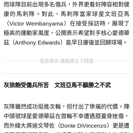
而球隊目前出現多名傷兵，外界更看好陣容相對健
康的馬刺隊。對此，馬刺隊當家球星文班亞馬
（Victor Wembanyama）在接受採訪時，展現了
極高的運動家風度，公開表示希望對手核心愛德華
茲（Anthony Edwards）能早日康復並回歸球場。
我是廣告 請繼續往下閱讀
灰狼飽受傷兵所苦 文班亞馬不願勝之不武
灰隊雖然成功挺進次輪，但付出了慘痛的代價。陣
中頭號球星愛德華茲在首輪不幸遭遇膝蓋骨挫傷，
而外線大將迪文琴佐（Donte DiVincenzo）更是遭