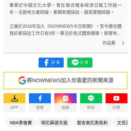
畢業於中國文化大學，曾在聯合報系經濟日報工作過一
年，主跑地方產經線，累積新聞採訪、撰寫實務經驗。
之後於2016年加入《NOWNEWS今日新聞》，至今擔任體
育記者採訪工作已有9年，專注於各式體育報導，曾實地...
作品集
分享
分享
將NOWNEWS加入你喜愛的新聞來源
APP
追蹤
追蹤
好友
訂閱
NBA季後賽
明尼蘇達灰狼
聖安東尼奧馬刺
文班亞