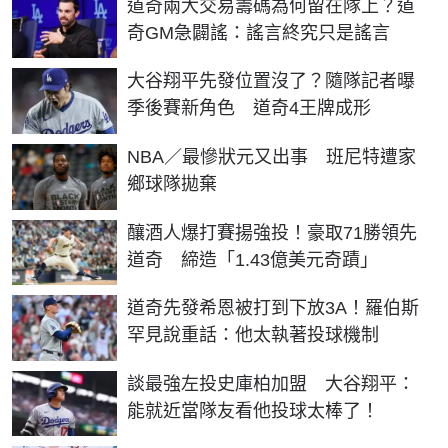
道奇兩大交易籌碼為何留在隊上？道
奇GM急闢謠：謠言終究只是謠言
大谷翔平先發位置沒了？隨隊記者曝
季後賽新角色 道奇4王牌成形
NBA／最慘狀元又出事 班尼特遭家
鄉球隊拋棄
釀酒人爆打賽揚強投！豪取71勝領先
道奇 締造「1.43億美元奇蹟」
道奇先發希恩被打到下放3A！羅伯斯
罕見說重話：他太執著投球機制
談最強左投史庫柏加盟 大谷翔平：
能就近當隊友看他投球太棒了！