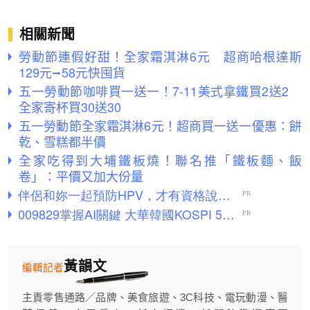
相關新聞
勞動節連假好甜！全家霜淇淋6元 超商哈根達斯
129元⭢58元快囤貨
五一勞動節咖啡買一送一！7-11美式拿鐵買2送2
全家寄杯買30送30
五一勞動節全家霜淇淋6元！超商買一送一優惠：餅
乾、雪糕都半價
全家吃得到大埔鐵板燒！聯名推「鐵板麵、飯
卷」：平價又加大份量
黃韻文
編輯記者
主責零售通路／品牌、美食旅遊、3C科技、電玩動漫、醫