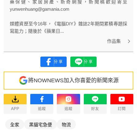
藥保健、家居房產、新奇網搜，新聞稿歡迎寄至
yunwenhuang@gamania.com
媒體資歷至今16年，《電腦DIY》雜誌2年期間累積專題採
寫能力；隨後於《蘋果日...
作品集
分享
分享
將NOWNEWS加入你喜愛的新聞來源
APP
追蹤
追蹤
好友
訂閱
全家
黑貓宅急便
物流