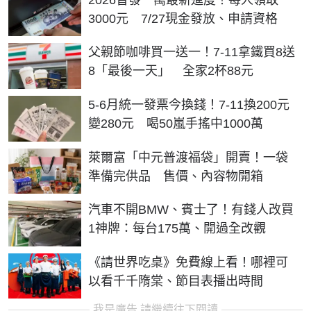
3000元 7/27現金發放、申請資格
父親節咖啡買一送一！7-11拿鐵買8送
8「最後一天」 全家2杯88元
5-6月統一發票今換錢！7-11換200元
變280元 喝50嵐手搖中1000萬
萊爾富「中元普渡福袋」開賣！一袋
準備完供品 售價、內容物開箱
汽車不開BMW、賓士了！有錢人改買
1神牌：每台175萬、開過全改觀
《請世界吃桌》免費線上看！哪裡可
以看千千隋棠、節目表播出時間
我是廣告 請繼續往下閱讀