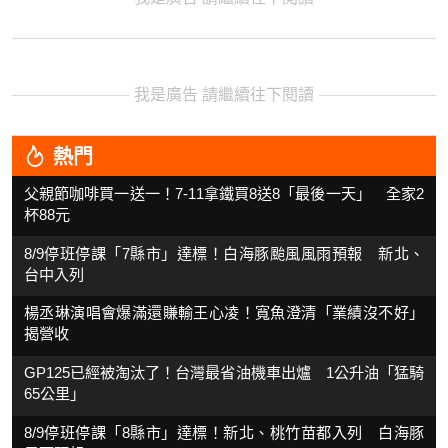
我是廣告 請繼續往下閱讀
熱門
父親節咖啡買一送一！7-11拿鐵買8送8「最後一天」 全家2
杯88元
8/9停班停課「7縣市」達標！白海豚颱風風雨預報 新北、
台中入列
楊丞琳演唱會爆滿還賺輸王心凌！寬魚澄清「業績沒不好」
揭營收
GP125已經被淘汰了！台灣最省油機車出爐 1公升油「猛騎
65公里」
8/9停班停課「8縣市」達標！新北、桃竹苗都入列 白海豚