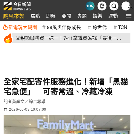
颱風來襲
焦點
即時
要聞
專題
娛樂
運動
全球
新電玩大觀園
88風災伴你成長
跨世代
TCN
父親節咖啡買一送一！7-11拿鐵買8送8「最後一
天」 全家2杯88元
全家宅配寄件服務進化！新增「黑貓
宅急便」 可寄常溫、冷藏冷凍
記者
黃韻文
／綜合報導
2026-05-03 10:07:00