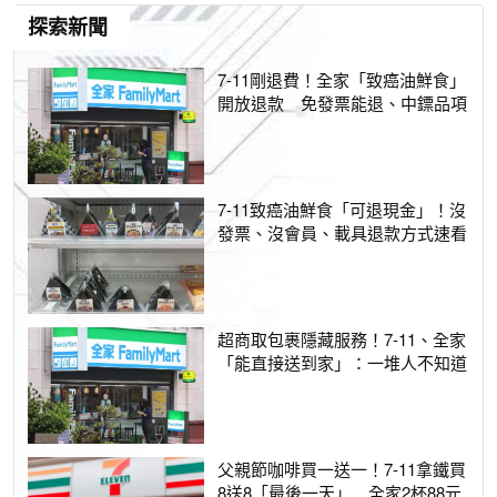
探索新聞
7-11剛退費！全家「致癌油鮮食」
開放退款 免發票能退、中鏢品項
7-11致癌油鮮食「可退現金」！沒
發票、沒會員、載具退款方式速看
超商取包裹隱藏服務！7-11、全家
「能直接送到家」：一堆人不知道
父親節咖啡買一送一！7-11拿鐵買
8送8「最後一天」 全家2杯88元