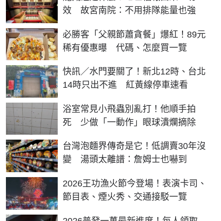
效 故宮南院：不用排隊能量也強
必勝客「父親節蕭貪餐」爆紅！89元
稀有優惠曝 代碼、怎麼買一覽
快訊／水門要關了！新北12時、台北
14時只出不進 紅黃線停車速看
浴室常見小飛蟲別亂打！他順手拍
死 少做「一動作」眼球潰爛摘除
台灣泡麵界傳奇是它！低調賣30年沒
變 湯頭太離譜：詹姆士也嚇到
2026王功漁火節今登場！表演卡司、
節目表、煙火秀、交通接駁一覽
2026普發一萬最新進度！每人領取