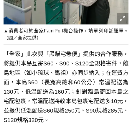
▲消費者可於全家FamiPort機台操作，填單列印託運單。
（圖／全家提供）
「全家」此次與「黑貓宅急便」提供的合作服務，
將提供本島互寄S6
0、S90、S120全規格寄件，離
島地區（如小琉球、馬祖）
亦同步納入；在運費方
面，本島S60（長寬高總和60公分）常溫
配送為
130元、低溫配送為160元；
針對離島寄回本島之
宅配包裹，常溫配送將較本島包裹宅配送多10
元，
並提供低溫配送S60規格250元、S90規格285元、
S
120規格320元。