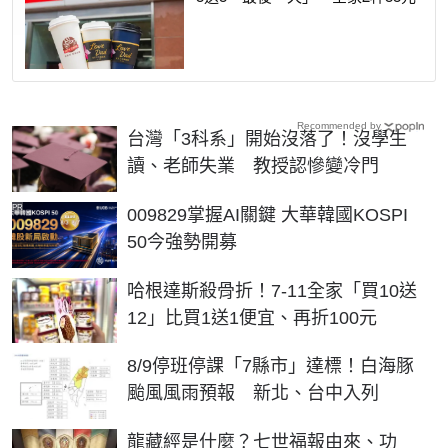
Recommended by
台灣「3科系」開始沒落了！沒學生
讀、老師失業 教授認慘變冷門
PR
009829掌握AI關鍵 大華韓國KOSPI
50今強勢開募
哈根達斯殺骨折！7-11全家「買10送
12」比買1送1便宜、再折100元
8/9停班停課「7縣市」達標！白海豚
颱風風雨預報 新北、台中入列
龍藏經是什麼？七世福報由來、功