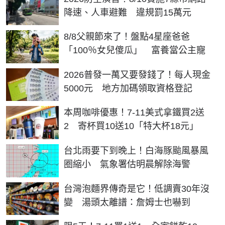
降速、人車避難 違規罰15萬元
8/8父親節來了！盤點4星座爸爸
「100％女兒傻瓜」 富養當公主寵
2026普發一萬又要發錢了！每人現金
5000元 地方加碼領取資格登記
本周咖啡優惠！7-11美式拿鐵買2送
2 寄杯買10送10「特大杯18元」
台北雨要下到晚上！白海豚颱風暴風
圈縮小 氣象署估明晨解除海警
台灣泡麵界傳奇是它！低調賣30年沒
變 湯頭太離譜：詹姆士也嚇到