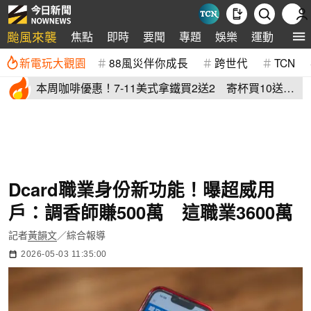
颱風來襲
焦點
即時
要聞
專題
娛樂
運動
全球
新電玩大觀園
88風災伴你成長
跨世代
TCN
本周咖啡優惠！7-11美式拿鐵買2送2 寄杯買10送
10「特大杯18元」
Dcard職業身份新功能！曝超威用
戶：調香師賺500萬 這職業3600萬
記者
黃韻文
／綜合報導
2026-05-03 11:35:00