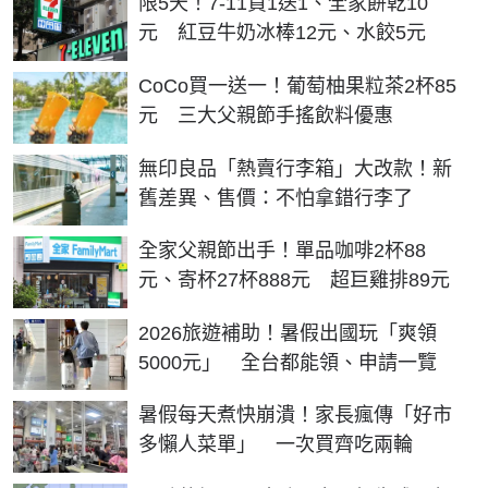
限5天！7-11買1送1、全家餅乾10
元 紅豆牛奶冰棒12元、水餃5元
CoCo買一送一！葡萄柚果粒茶2杯85
元 三大父親節手搖飲料優惠
無印良品「熱賣行李箱」大改款！新
舊差異、售價：不怕拿錯行李了
全家父親節出手！單品咖啡2杯88
元、寄杯27杯888元 超巨雞排89元
2026旅遊補助！暑假出國玩「爽領
5000元」 全台都能領、申請一覽
暑假每天煮快崩潰！家長瘋傳「好市
多懶人菜單」 一次買齊吃兩輪