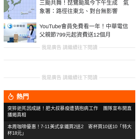
三颱共舞！琵鷺颱風今下午生成 氣
象署：路徑往東北、對台無影響
YouTube會員免費看一年！中華電信
父親節799元起資費送12個月
我是廣告 請繼續往下閱讀
我是廣告 請繼續往下閱讀
熱門
突猝逝死因成謎！肥大叔暴瘦遭猜抱病工作 團隊宣布開直
播揭真相
本周咖啡優惠！7-11美式拿鐵買2送2 寄杯買10送10「特大
杯18元」