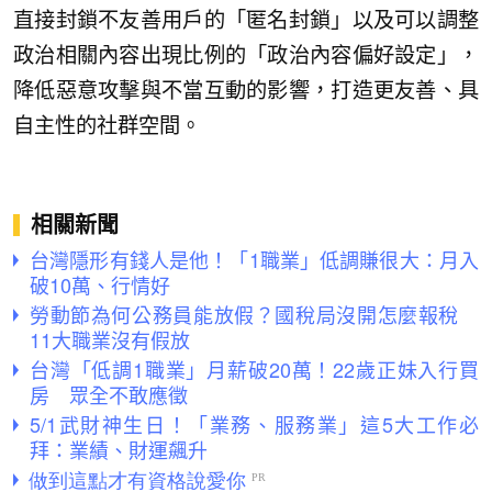
直接封鎖不友善用戶的「匿名封鎖」以及可以調整
政治相關內容出現比例的「政治內容偏好設定」，
降低惡意攻擊與不當互動的影響，打造更友善、具
自主性的社群空間。
相關新聞
台灣隱形有錢人是他！「1職業」低調賺很大：月入
破10萬、行情好
勞動節為何公務員能放假？國稅局沒開怎麼報稅
11大職業沒有假放
台灣「低調1職業」月薪破20萬！22歲正妹入行買
房 眾全不敢應徵
5/1武財神生日！「業務、服務業」這5大工作必
拜：業績、財運飆升