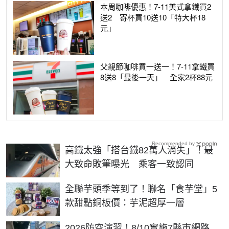
本周咖啡優惠！7-11美式拿鐵買2
送2 寄杯買10送10「特大杯18
元」
父親節咖啡買一送一！7-11拿鐵買
8送8「最後一天」 全家2杯88元
Recommended by
高鐵太強「搭台鐵82萬人消失」！最
大致命敗筆曝光 乘客一致認同
全聯芋頭季等到了！聯名「食芋堂」5
款甜點銅板價：芋泥超厚一層
2026防空演習！8/10實施7縣市網路