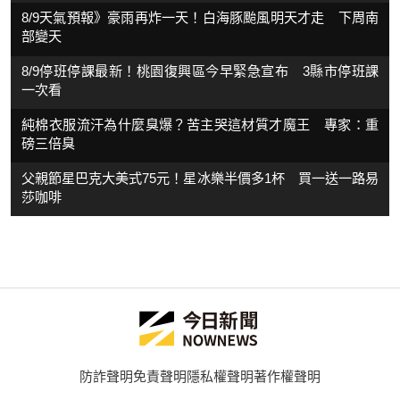
8/9天氣預報》豪雨再炸一天！白海豚颱風明天才走 下周南
部變天
8/9停班停課最新！桃園復興區今早緊急宣布 3縣市停班課
一次看
純棉衣服流汗為什麼臭爆？苦主哭這材質才魔王 專家：重
磅三倍臭
父親節星巴克大美式75元！星冰樂半價多1杯 買一送一路易
莎咖啡
防詐聲明
免責聲明
隱私權聲明
著作權聲明