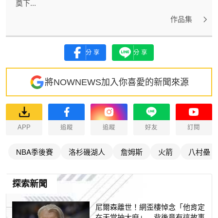
奠下...
作品集
分享
分享
將NOWNEWS加入你喜愛的新聞來源
APP
追蹤
追蹤
好友
訂閱
NBA季後賽
洛杉磯湖人
詹姆斯
火箭
八村壘
探索新聞
尼爾森離世！網歪樓悼念「他肯定
在天堂抽大麻」 背後竟有這故事