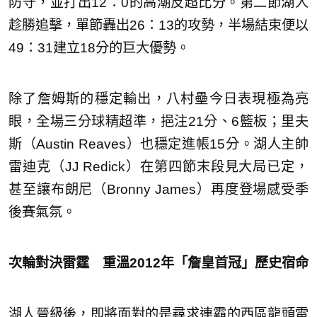
防守，並打出12：0的高潮反超比分。第二節湖人
趁勝追擊，單節轟出26：13的攻勢，半場結束便以
49：31建立18分的巨大優勢。
除了詹姆斯的穩定輸出，八村壘今日表現極為亮
眼，全場三分球精超準，挹注21分、6籃板；里夫
斯（Austin Reaves）也穩定進帳15分。湖人主帥
雷迪克（JJ Redick）在第四節末段見大局已定，
甚至讓布朗尼（Bronny James）再度登場感受季
後賽氣氛。
次輪對決雷霆 重溫2012年「詹皇首冠」歷史宿命
湖人晉級後，即將面對的是尋求連霸的西區龍頭雷