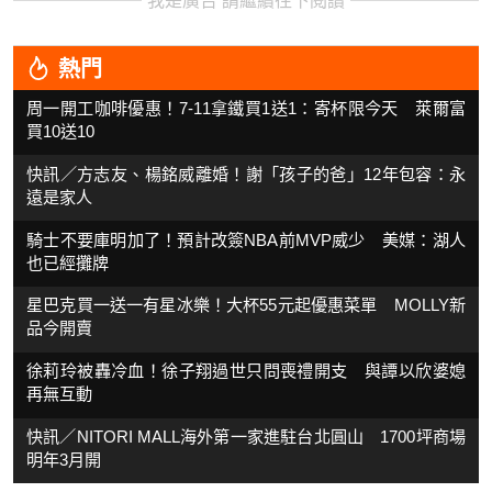
我是廣告 請繼續往下閱讀
熱門
周一開工咖啡優惠！7-11拿鐵買1送1：寄杯限今天 萊爾富
買10送10
快訊／方志友、楊銘威離婚！謝「孩子的爸」12年包容：永
遠是家人
騎士不要庫明加了！預計改簽NBA前MVP威少 美媒：湖人
也已經攤牌
星巴克買一送一有星冰樂！大杯55元起優惠菜單 MOLLY新
品今開賣
徐莉玲被轟冷血！徐子翔過世只問喪禮開支 與譚以欣婆媳
再無互動
快訊／NITORI MALL海外第一家進駐台北圓山 1700坪商場
明年3月開