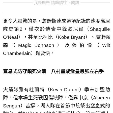
我是廣告 請繼續往下閱讀
更令人震驚的是，詹姆斯達成這項紀錄的速度高居
隊史第2，僅次於傳奇中鋒歐尼爾（Shaquille
O'Neal），甚至比柯比（Kobe Bryant）、魔術強
森（Magic Johnson）及張伯倫（Wilt
Chamberlain）還要快。
窒息式防守鎖死火箭 八村壘成詹皇最強左右手
火箭隊雖有杜蘭特（Kevin Durant）季末加盟助
陣，但本場生死戰因傷缺陣，僅靠申京（Alperen
Sengun）苦撐。湖人隊在首節中段祭出窒息式的