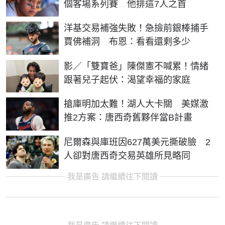
個客場系列賽 他排這7人之首
洋基交易補強失敗！急撿前銀棒捕手
賈佛補洞 布恩：看看還剩多少
影／「雙寶爸」陳傑憲不喊累！情緒
跟著兒子起伏：渴望幸福的家庭
搶庫明加太難！湖人大卡關 美媒激
推2方案：唐西奇舊夥伴當B計畫
尼爾森與庫班因627萬美元撕破臉 2
人卻對唐西奇交易英雄所見略同
我是廣告 請繼續往下閱讀