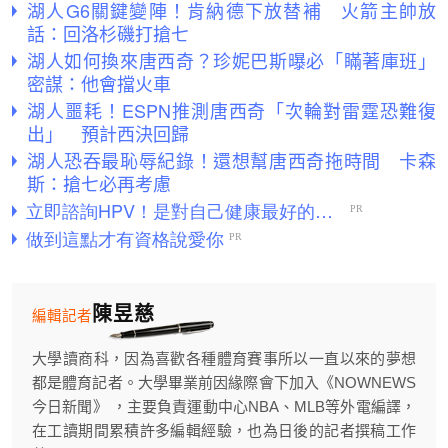
湖人G6關鍵變陣！肯納德下放替補 火箭主帥放
話：回洛杉磯打搶七
湖人如何換來唐西奇？珍妮巴斯曝必「瞞著庫班」
密謀：他會擋火車
湖人噩耗！ESPN推測唐西奇「次輪對雷霆恐難復
出」 預計西決回歸
湖人恐吞最恥辱紀錄！還想幫唐西奇拖時間 卡森
斯：搶七必再考慮
陳昱慈
編輯記者
大學讀商科，因為喜歡各種體育賽事所以一直以來的夢想
都是體育記者。大學畢業前因緣際會下加入《NOWNEWS
今日新聞》 ，主要負責運動中心NBA、MLB等外電編譯，
在工讀期間累積許多編輯經驗，也為日後的記者撰稿工作