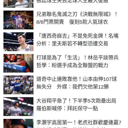
根廷球王失去足球人生最大後盾
兄弟聯名鬼滅之刃《決戰無限城》！
8/6門票開賣 復刻5款人氣球衣
「唐西奇麻吉」不是免死金牌！名嘴
分析：里夫斯若不轉型恐遭交易
打球是為了「生活」！林岳平談帶兵
哲學：盼選手成為全聯盟的戰力
道奇中止連敗靠他！山本由伸107球
無失分 外媒：我們欠他第12勝
大谷翔平急了！下半季5次跑壘出局
羅伯斯喊停：拜託保守一點
李灝宇高居第一！老虎社群歡慶連贏7