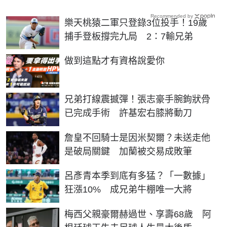
Recommended by
樂天桃猿二軍只登錄3位投手！19歲
捕手登板撐完九局 2：7輸兄弟
PR
做到這點才有資格說愛你
兄弟打線震撼彈！張志豪手腕鉤狀骨
已完成手術 許基宏右膝將動刀
詹皇不回騎士是因米契爾？未送走他
是破局關鍵 加蘭被交易成敗筆
呂彥青本季到底有多猛？「一數據」
狂漲10% 成兄弟牛棚唯一大將
梅西父親豪爾赫過世、享壽68歲 阿