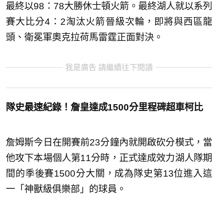
最終以98：78大勝休士頓火箭。最終湖人就以系列
賽大比分4：2淘汰火箭晉級次輪，即將與西區龍
頭、衛冕軍奧克拉荷馬雷霆正面對決。
我是廣告 請繼續往下閱讀
隊史最速紀錄！詹皇達成1500分里程碑超車柯比
詹姆斯今日在開賽前23分鐘內就開啟砍分模式，當
他攻下本場個人第11分時，正式達成效力湖人隊期
間的季後賽1500分大關，成為隊史第13位進入這
一「神獸級俱樂部」的球員。