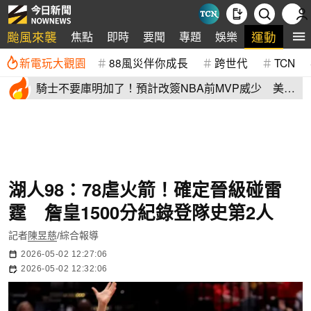
颱風來襲
運動
焦點
即時
要聞
專題
娛樂
全
新電玩大觀園
88風災伴你成長
跨世代
TCN
騎士不要庫明加了！預計改簽NBA前MVP威少 美
媒：湖人也已經攤牌
湖人98：78虐火箭！確定晉級碰雷
霆 詹皇1500分紀錄登隊史第2人
記者
陳昱慈
/綜合報導
2026-05-02 12:27:06
2026-05-02 12:32:06