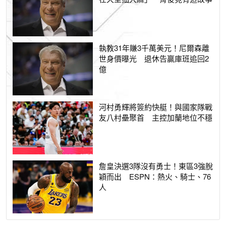
執教31年賺3千萬美元！尼爾森離
世身價曝光 退休告贏庫班追回2
億
河村勇輝將簽約快艇！與國家隊戰
友八村壘聚首 主控加蘭地位不穩
詹皇決選3隊沒有勇士！東區3強脫
穎而出 ESPN：熱火、騎士、76
人