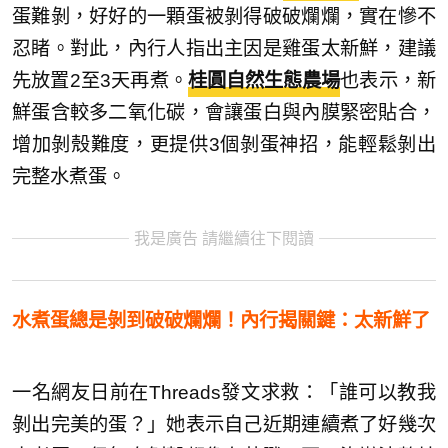
蛋難剝，好好的一顆蛋被剝得破破爛爛，實在慘不
忍睹。對此，內行人指出主因是雞蛋太新鮮，建議
先放置2至3天再煮。
桂圓自然生態農場
也表示，新
鮮蛋含較多二氧化碳，會讓蛋白與內膜緊密貼合，
增加剝殼難度，更提供3個剝蛋神招，能輕鬆剝出
完整水煮蛋。
我是廣告 請繼續往下閱讀
水煮蛋總是剝到破破爛爛！內行揭關鍵：太新鮮了
一名網友日前在Threads發文求救：「誰可以教我
剝出完美的蛋？」她表示自己近期連續煮了好幾次