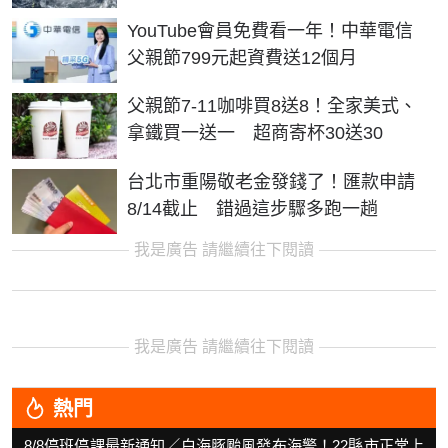
YouTube會員免費看一年！中華電信
父親節799元起資費送12個月
父親節7-11咖啡買8送8！全家美式、
拿鐵買一送一 超商寄杯30送30
台北市重陽敬老金發錢了！匯款申請
8/14截止 錯過這步驟多跑一趟
我是廣告 請繼續往下閱讀
我是廣告 請繼續往下閱讀
熱門
8/8停班停課最新通知／白海豚颱風發布海警！22縣市正常上