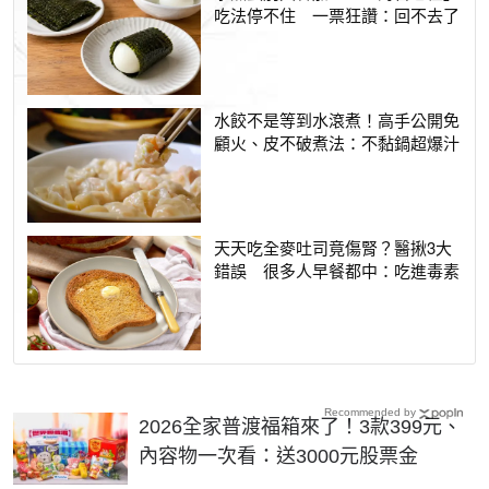
吃法停不住 一票狂讚：回不去了
水餃不是等到水滾煮！高手公開免
顧火、皮不破煮法：不黏鍋超爆汁
天天吃全麥吐司竟傷腎？醫揪3大
錯誤 很多人早餐都中：吃進毒素
Recommended by
2026全家普渡福箱來了！3款399元、
內容物一次看：送3000元股票金