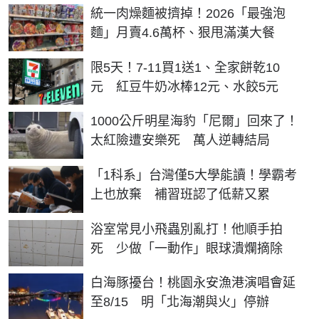
統一肉燥麵被擠掉！2026「最強泡
麵」月賣4.6萬杯、狠甩滿漢大餐
限5天！7-11買1送1、全家餅乾10
元 紅豆牛奶冰棒12元、水餃5元
1000公斤明星海豹「尼爾」回來了！
太紅險遭安樂死 萬人逆轉結局
「1科系」台灣僅5大學能讀！學霸考
上也放棄 補習班認了低薪又累
浴室常見小飛蟲別亂打！他順手拍
死 少做「一動作」眼球潰爛摘除
白海豚擾台！桃園永安漁港演唱會延
至8/15 明「北海潮與火」停辦