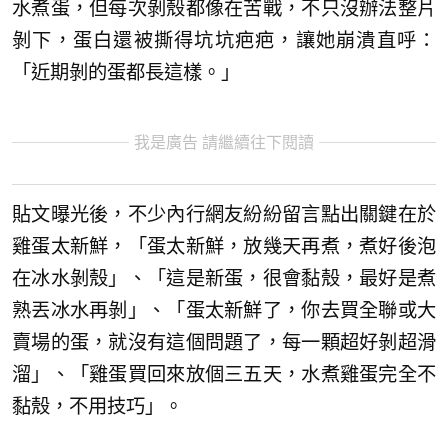
水煮蛋，但每次剝殼都像在苦戰，不只沒辦法整片
剝下，蛋白還被撕得坑坑疤疤，讓她崩潰直呼：
「近期剝的蛋都長這樣。」
我是廣告 請繼續往下閱讀
貼文曝光後，不少內行網友紛紛留言點出關鍵在於
雞蛋太新鮮，「蛋太新鮮，放幾天再煮，煮好後泡
在冰水剝殼」、「這是新蛋，很會黏殼，最好是煮
熟丟冰水再剝」、「蛋太新鮮了，你去買全聯或大
賣場的蛋，就沒有這個問題了，每一顆超好剝超滑
溜」、「雞蛋買回來放個三五天，水煮雞蛋完全不
黏殼，不用技巧」。