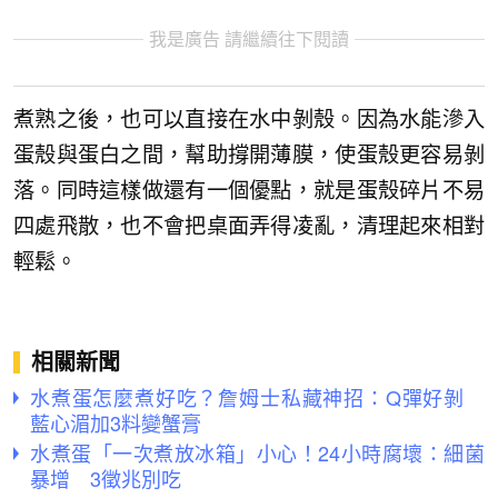
我是廣告 請繼續往下閱讀
煮熟之後，也可以直接在水中剝殼。因為水能滲入
蛋殼與蛋白之間，幫助撐開薄膜，使蛋殼更容易剝
落。同時這樣做還有一個優點，就是蛋殼碎片不易
四處飛散，也不會把桌面弄得凌亂，清理起來相對
輕鬆。
相關新聞
水煮蛋怎麼煮好吃？詹姆士私藏神招：Q彈好剝
藍心湄加3料變蟹膏
水煮蛋「一次煮放冰箱」小心！24小時腐壞：細菌
暴增 3徵兆別吃