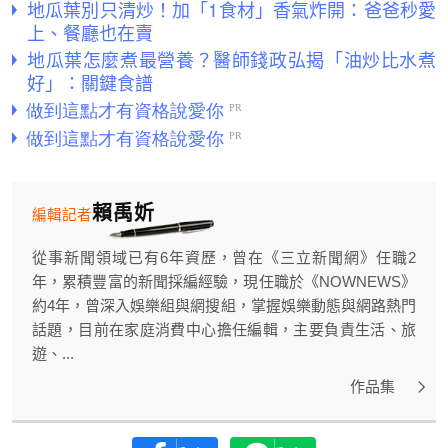
地瓜葉別只清炒！加「1食材」香氣炸開：爸爸秒愛
上、餐廳也在賣
地瓜葉怎麼煮最營養？醫師錢政弘揭「油炒比水煮
好」：關鍵食譜
賴禹妡
編輯記者
從事新聞領域已有6年資歷，曾在《三立新聞網》任職2
年，累積豐富的新聞採編經驗，現任職於《NOWNEWS》
約4年，曾深入娛樂組與網搜組，掌握娛樂動態與網路熱門
話題，目前在家庭消費中心擔任編輯，主要負責生活、旅
遊、...
作品集