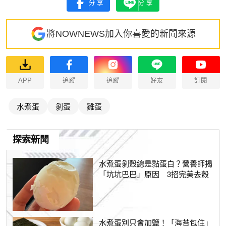
分享
分享
將NOWNEWS加入你喜愛的新聞來源
APP
追蹤
追蹤
好友
訂閱
水煮蛋
剝蛋
雞蛋
探索新聞
水煮蛋剝殼總是黏蛋白？營養師揭
「坑坑巴巴」原因 3招完美去殼
水煮蛋別只會加鹽！「海苔包住」