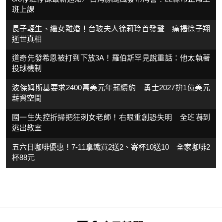
班上課
長子輕生、繼女離婚！台玻夫人徐莉玲首發聲 痛揭徐子翔
逝世真相
道奇先發希恩被打到下放3A！羅伯斯罕見說重話：他太執著
投球機制
波傑姆斯基要求2400萬美元年薪續約 勇士2027拚1億美元
薪資空間
國一生失控折掃把狂刺女老師！右眼重創恐失明 全班嚇到
逃出教室
五六日咖啡優惠！7-11拿鐵買2送2、寄杯10送10 全家咖啡2
杯88元