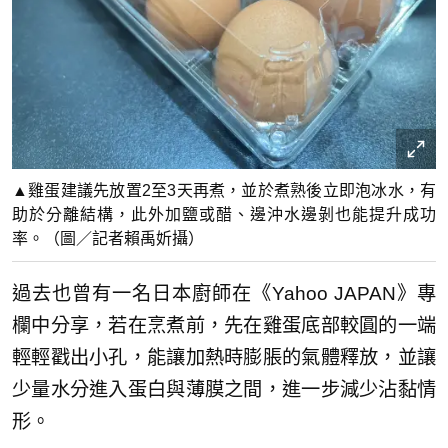
▲雞蛋建議先放置2至3天再煮，並於煮熟後立即泡冰水，有
助於分離結構，此外加鹽或醋、邊沖水邊剝也能提升成功
率。（圖／記者賴禹妡攝）
過去也曾有一名日本廚師在《Yahoo JAPAN》專
欄中分享，若在烹煮前，先在雞蛋底部較圓的一端
輕輕戳出小孔，能讓加熱時膨脹的氣體釋放，並讓
少量水分進入蛋白與薄膜之間，進一步減少沾黏情
形。