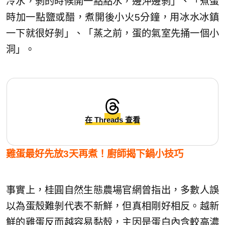
冷水，剝的時候開一點點水，邊沖邊剝」、「煮蛋
時加一點鹽或醋，煮開後小火5分鐘，用冰水冰鎮
一下就很好剝」、「蒸之前，蛋的氣室先捅一個小
洞」。
在 Threads 查看
雞蛋最好先放3天再煮！廚師揭下鍋小技巧
事實上，桂圓自然生態農場官網曾指出，多數人誤
以為蛋殼難剝代表不新鮮，但真相剛好相反。越新
鮮的雞蛋反而越容易黏殼，主因是蛋白內含較高濃