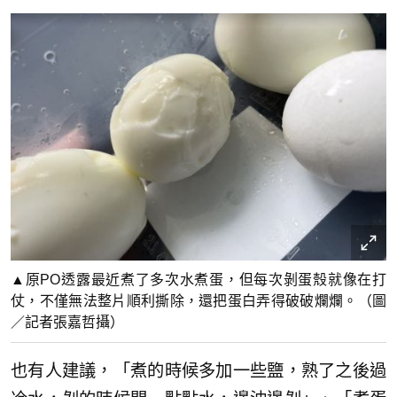
▲原PO透露最近煮了多次水煮蛋，但每次剝蛋殼就像在打
仗，不僅無法整片順利撕除，還把蛋白弄得破破爛爛。（圖
／記者張嘉哲攝）
也有人建議，「煮的時候多加一些鹽，熟了之後過