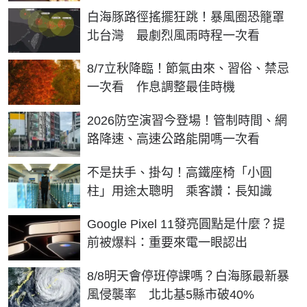
白海豚路徑搖擺狂跳！暴風圈恐籠罩
北台灣 最劇烈風雨時程一次看
8/7立秋降臨！節氣由來、習俗、禁忌
一次看 作息調整最佳時機
2026防空演習今登場！管制時間、網
路降速、高速公路能開嗎一次看
不是扶手、掛勾！高鐵座椅「小圓
柱」用途太聰明 乘客讚：長知識
Google Pixel 11發亮圓點是什麼？提
前被爆料：重要來電一眼認出
8/8明天會停班停課嗎？白海豚最新暴
風侵襲率 北北基5縣市破40%