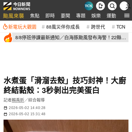
颱風來襲
焦點
即時
要聞
專題
娛樂
運動
全球
新電玩大觀園
88風災伴你成長
跨世代
TCN
8/8停班停課最新通知／白海豚颱風發布海警！22縣市
正常上班上課
水煮蛋「滑溜去殼」技巧封神！大廚
終結黏殼：3秒剝出完美蛋白
記者
賴禹妡
／綜合報導
2026-05-02 14:40:28
2026-05-02 15:31:48