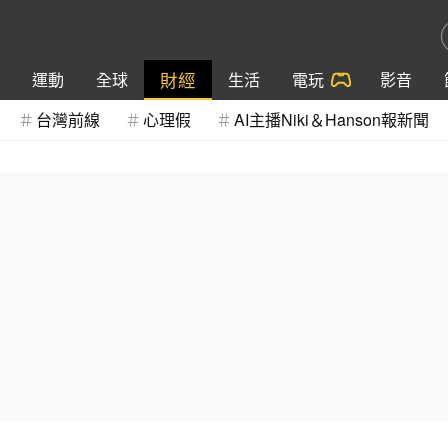
財經
運動
全球
生活
電玩
影音
台灣前線
心理假
AI主播Niki＆Hanson報新聞