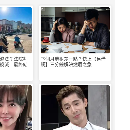
PR
違法？法院判
下個月房租差一點？快上【易借
銳減 最終結
網】三分鐘解決燃眉之急