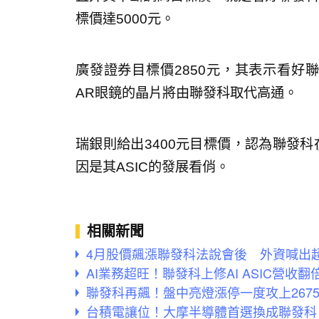
標價達5000元。
廣發證券目標價2850元，其表示看好聯發科
AR眼鏡的晶片將由聯發科取代高通。
瑞銀則給出3400元目標價，認為聯發科在
因是其ASIC的發展看俏。
相關新聞
4月股價飆漲聯發科法說會後 外資喊出超
AI業務超旺！聯發科上修AI ASIC營收
聯發科再飆！盤中亮燈漲停一度攻上267
台積電讓位！大摩半導體首選換成聯發科 