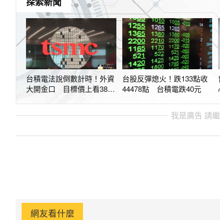
探索新聞
台積電法說倒數計時！外資
台股反彈熄火！跌133點收
大開金口 目標價上看3800
44478點 台積電跌40元
元
我是廣告 請
網友看什麼