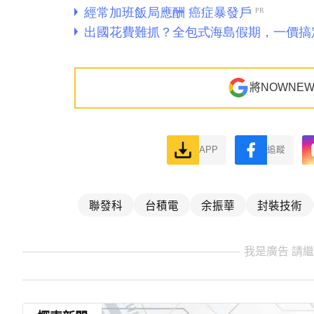
將NOWNE
APP
追蹤
聯發科
台積電
余振華
封裝技術
我是廣告 請