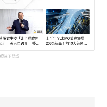
曾說做生技「比半導體開
上半年全球IPO募資額增
心」！黃崇仁跨界 餐廳
206%新高！前10大美國占8
也摘米其林一星
席 亞太件數最多
繼續往下閱讀