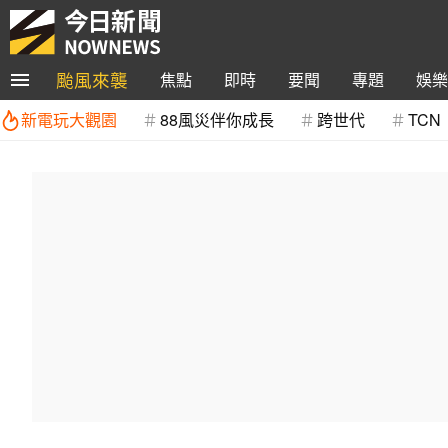
颱風來襲
焦點
即時
要聞
專題
娛樂
新電玩大觀園
88風災伴你成長
跨世代
TCN