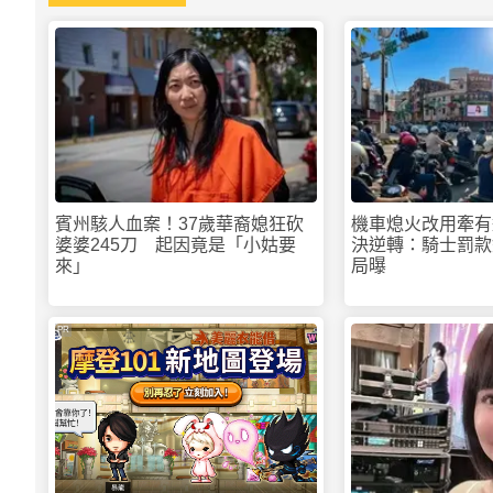
賓州駭人血案！37歲華裔媳狂砍
機車熄火改用牽有
婆婆245刀 起因竟是「小姑要
決逆轉：騎士罰款
來」
局曝
PR