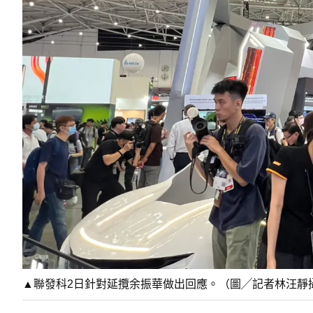
▲聯發科2日針對延攬余振華做出回應。（圖╱記者林汪靜