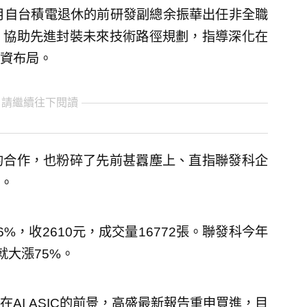
月自台積電退休的前研發副總余振華出任非全職
，協助先進封裝未來技術路徑規劃，指導深化在
資布局。
 請繼續往下閱讀
的合作，也粉碎了先前甚囂塵上、直指聯發科企
。
%，收2610元，成交量16772張。聯發科今年
就大漲75%。
AI ASIC的前景，高盛最新報告重申買進，目