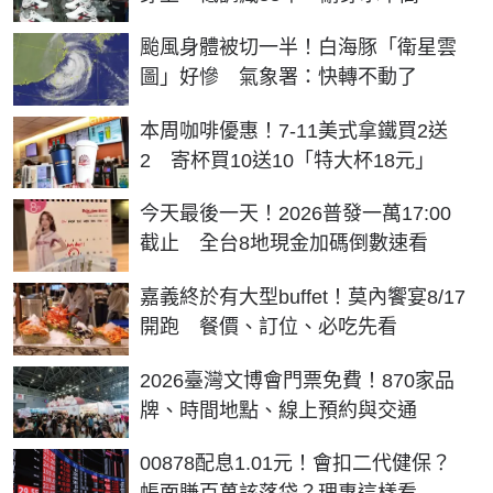
颱風身體被切一半！白海豚「衛星雲
圖」好慘 氣象署：快轉不動了
本周咖啡優惠！7-11美式拿鐵買2送
2 寄杯買10送10「特大杯18元」
今天最後一天！2026普發一萬17:00
截止 全台8地現金加碼倒數速看
嘉義終於有大型buffet！莫內饗宴8/17
開跑 餐價、訂位、必吃先看
2026臺灣文博會門票免費！870家品
牌、時間地點、線上預約與交通
00878配息1.01元！會扣二代健保？