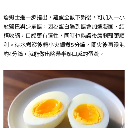
詹姆士進一步指出，雞蛋全數下鍋後，可加入一小
匙鹽巴與少量醋，因為蛋白遇到醋會加速凝固、結
構收縮，口感更有彈性，同時也能讓後續剝殼更順
利。待水煮滾後轉小火續煮5分鐘，關火後再浸泡
約4分鐘，就能做出略帶半熟口感的蛋黃。