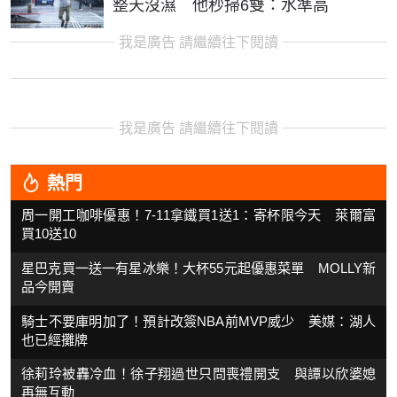
整天沒濕 他秒掃6雙：水準高
我是廣告 請繼續往下閱讀
我是廣告 請繼續往下閱讀
熱門
周一開工咖啡優惠！7-11拿鐵買1送1：寄杯限今天 萊爾富
買10送10
星巴克買一送一有星冰樂！大杯55元起優惠菜單 MOLLY新
品今開賣
騎士不要庫明加了！預計改簽NBA前MVP威少 美媒：湖人
也已經攤牌
徐莉玲被轟冷血！徐子翔過世只問喪禮開支 與譚以欣婆媳
再無互動