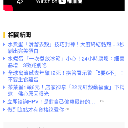
相關新聞
水煮蛋「滑溜去殼」技巧封神！大廚終結黏殼：3秒
剝出完美蛋白
水煮蛋「一次煮放冰箱」小心！24小時腐壞：細菌
暴增 3徵兆別吃
全球禽流感去年釀12死！疾管署示警「5要6不」：
不要生食雞蛋
茶葉蛋1顆6元！店家卻拿「22元紅殼動福蛋」下鍋
煮 佛心原因曝光