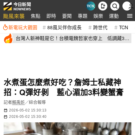
颱風來襲
焦點
即時
要聞
專題
娛樂
運動
全球
新電玩大觀園
88風災伴你成長
跨世代
TCN
台灣人新神鞋是它！台積電魏哲家也穿上 低調藏38
年：超輕水準高
水煮蛋怎麼煮好吃？詹姆士私藏神
招：Q彈好剝 藍心湄加3料變蟹膏
記者
賴禹妡
／綜合報導
2026-05-02 15:30:13
2026-05-02 15:30:40