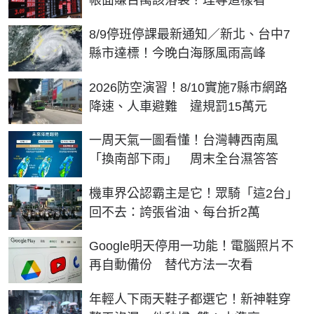
帳面賺百萬該落袋？理專這樣看
8/9停班停課最新通知／新北、台中7
縣市達標！今晚白海豚風雨高峰
2026防空演習！8/10實施7縣市網路
降速、人車避難 違規罰15萬元
一周天氣一圖看懂！台灣轉西南風
「換南部下雨」 周末全台濕答答
機車界公認霸主是它！眾騎「這2台」
回不去：誇張省油、每台折2萬
Google明天停用一功能！電腦照片不
再自動備份 替代方法一次看
年輕人下雨天鞋子都選它！新神鞋穿