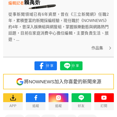
賴禹妡
編輯記者
從事新聞領域已有6年資歷，曾在《三立新聞網》任職2
年，累積豐富的新聞採編經驗，現任職於《NOWNEWS》
約4年，曾深入娛樂組與網搜組，掌握娛樂動態與網路熱門
話題，目前在家庭消費中心擔任編輯，主要負責生活、旅
遊、...
作品集
分享
分享
將NOWNEWS加入你喜愛的新聞來源
APP
追蹤
追蹤
好友
訂閱