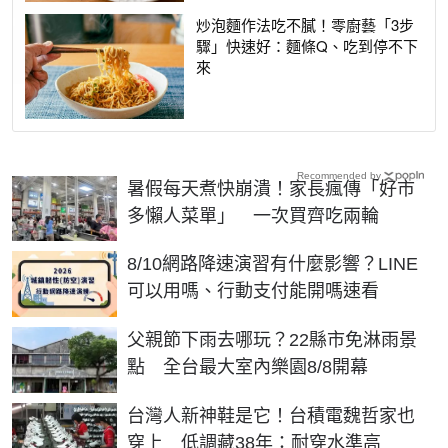
炒泡麵作法吃不膩！零廚藝「3步
驟」快速好：麵條Q、吃到停不下
來
Recommended by
暑假每天煮快崩潰！家長瘋傳「好市
多懶人菜單」 一次買齊吃兩輪
8/10網路降速演習有什麼影響？LINE
可以用嗎、行動支付能開嗎速看
父親節下雨去哪玩？22縣市免淋雨景
點 全台最大室內樂園8/8開幕
台灣人新神鞋是它！台積電魏哲家也
穿上 低調藏38年：耐穿水準高