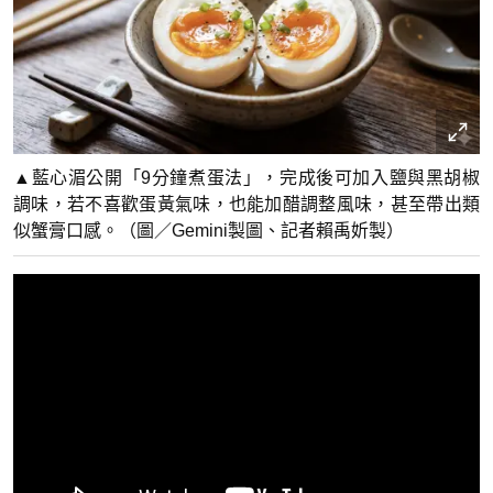
▲藍心湄公開「9分鐘煮蛋法」，完成後可加入鹽與黑胡椒
調味，若不喜歡蛋黃氣味，也能加醋調整風味，甚至帶出類
似蟹膏口感。（圖／Gemini製圖、記者賴禹妡製）