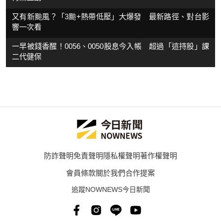
又有新颱風？「3颱+熱帶低壓」大爆發 最新路徑、對台影
響一次看
一早被錢香醒！0056、0050股息今入帳 超過「這持股」課
二代健保
防詐聲明
免責聲明
隱私權聲明
著作權聲明
會員條款
關於我們
合作提案
追蹤NOWNEWS今日新聞