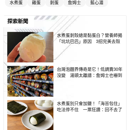
水煮蛋
雞蛋
剝蛋
詹姆士
藍心湄
探索新聞
水煮蛋剝殼總是黏蛋白？營養師揭
「坑坑巴巴」原因 3招完美去殼
台灣泡麵界傳奇是它！低調賣30年
沒變 湯頭太離譜：詹姆士也嚇到
水煮蛋別只會加鹽！「海苔包住」
吃法停不住 一票狂讚：回不去了