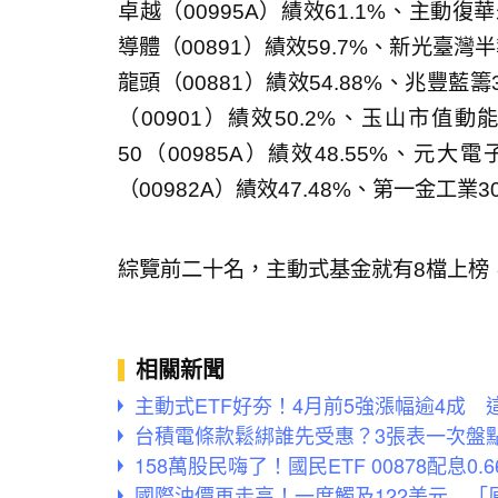
卓越（00995A）績效61.1%、主動復華
導體（00891）績效59.7%、新光臺灣半
龍頭（00881）績效54.88%、兆豐藍籌
（00901）績效50.2%、玉山市值動能
50（00985A）績效48.55%、元大
（00982A）績效47.48%、第一金工業30
綜覽前二十名，主動式基金就有8檔上榜
相關新聞
主動式ETF好夯！4月前5強漲幅逾4成 
台積電條款鬆綁誰先受惠？3張表一次盤點
158萬股民嗨了！國民ETF 00878配息0
國際油價再走高！一度觸及122美元 「原油