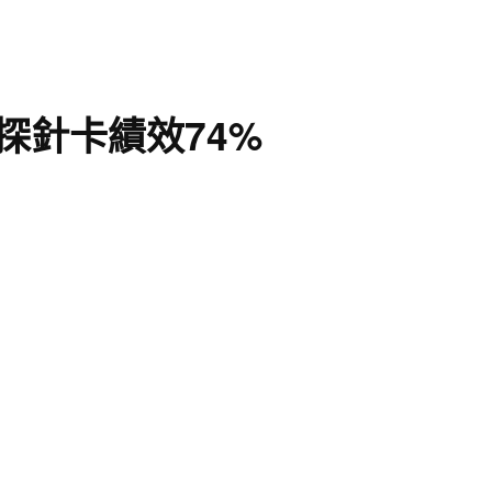
探針卡績效74%