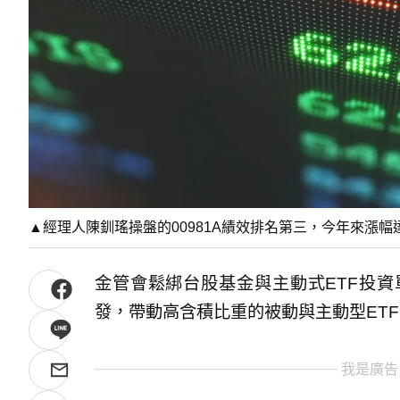
▲經理人陳釧瑤操盤的00981A績效排名第三，今年來漲幅達7
金管會鬆綁台股基金與主動式ETF投資
發，帶動高含積比重的被動與主動型ET
我是廣告