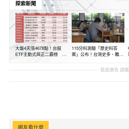
探索新聞
大盤4天漲4678點！台股
115分科測驗「歷史科答
ETF主動式與正二霸榜 這
案」公布！台灣史多、難度
6檔漲幅逾20%
低 預測5標出爐
我是廣告 請
網友看什麼