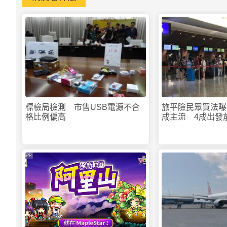
標檢局檢測 市售USB電源不合
旅平險民眾買法曝
格比例偏高
成主流 4成出發
PR