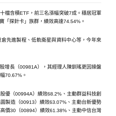
二十檔含積ETF，前三名漲幅突破7成。穩居冠軍
寶「探針卡」族群，績效高達74.54%。
，重倉先進製程、低軌衛星與資料中心等，今年來
股增長（00981A），其經理人陳釧瑤更因操盤
70.67%。
（00994A）績效68.2%、主動群益科技創
晶圓製造（00913）績效63.07%、主動台新優勢
資高價30（00894）績效61.38%、主動中信台灣