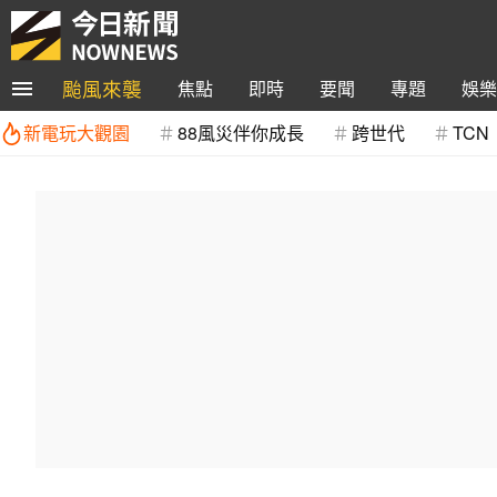
颱風來襲
焦點
即時
要聞
專題
娛樂
新電玩大觀園
88風災伴你成長
跨世代
TCN