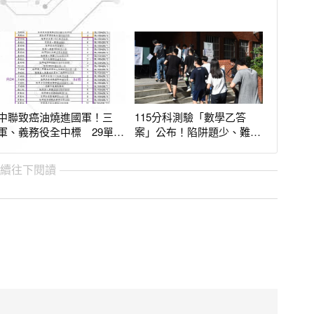
中聯致癌油燒進國軍！三
115分科測驗「數學乙答
軍、義務役全中標 29單位
案」公布！陷阱題少、難度
名單一次看
低 預測5標出爐
繼續往下閱讀