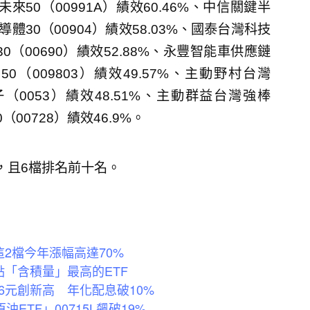
未來50（00991A）績效60.46%、中信關鍵半
導體30（00904）績效58.03%、國泰台灣科技
30（00690）績效52.88%、永豐智能車供應鏈
50（009803）績效49.57%、主動野村台灣
電子（0053）績效48.51%、主動群益台灣強棒
（00728）績效46.9%。
，且6檔排名前十名。
這2檔今年漲幅高達70%
「含積量」最高的ETF
.66元創新高 年化配息破10%
ETF」00715L飆破19%