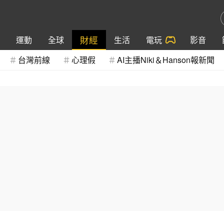
財經
運動
全球
生活
電玩
影音
台灣前線
心理假
AI主播Niki＆Hanson報新聞