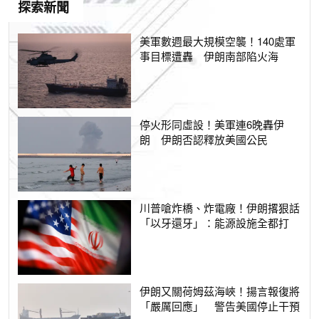
探索新聞
美軍數週最大規模空襲！140處軍
事目標遭轟 伊朗南部陷火海
停火形同虛設！美軍連6晚轟伊
朗 伊朗否認釋放美國公民
川普嗆炸橋、炸電廠！伊朗撂狠話
「以牙還牙」：能源設施全都打
伊朗又關荷姆茲海峽！揚言報復將
「嚴厲回應」 警告美國停止干預