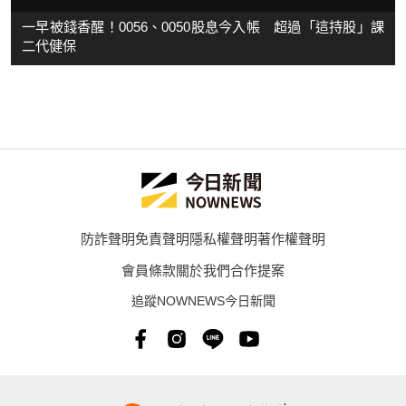
一早被錢香醒！0056、0050股息今入帳 超過「這持股」課
二代健保
防詐聲明
免責聲明
隱私權聲明
著作權聲明
會員條款
關於我們
合作提案
追蹤NOWNEWS今日新聞