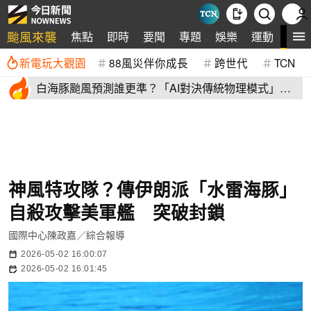
颱風來襲
全
焦點
即時
要聞
專題
娛樂
運動
新電玩大觀園
88風災伴你成長
跨世代
TCN
白海豚颱風預測誰更準？「AI對決傳統物理模式」第
二戰 結果揭曉
神風特攻隊？傳伊朗派「水雷海豚」
自殺攻擊美軍艦 突破封鎖
國際中心陳政嘉／綜合報導
2026-05-02 16:00:07
2026-05-02 16:01:45