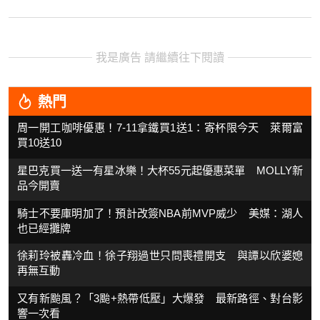
我是廣告 請繼續往下閱讀
熱門
周一開工咖啡優惠！7-11拿鐵買1送1：寄杯限今天 萊爾富
買10送10
星巴克買一送一有星冰樂！大杯55元起優惠菜單 MOLLY新
品今開賣
騎士不要庫明加了！預計改簽NBA前MVP威少 美媒：湖人
也已經攤牌
徐莉玲被轟冷血！徐子翔過世只問喪禮開支 與譚以欣婆媳
再無互動
又有新颱風？「3颱+熱帶低壓」大爆發 最新路徑、對台影
響一次看