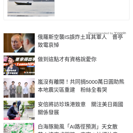
Recommended by
俄羅斯空襲IS誤炸土耳其軍人 普亭
致電哀悼
PR
做到這點才有資格說愛你
嵐沒有離開！共同捐5000萬日圓助熊
本地震災區重建 粉絲全看哭
安倍將訪珍珠港致意 關注美日兩國
關係發展
白海豚颱風「AI路徑預測」天女散