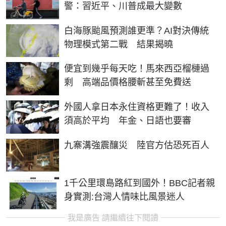
警：習近平、川普成最大變數
白海豚颱風預測誰更準？AI對決傳統
物理模式第二戰 結果揭曉
便宜到幾乎每天吃！馬來西亞榴槤過
剩 高端品價格腰斬甚至免費送
外國人拿日本永住資格更難了！收入
須高於平均 年金、日語也要審
九寨溝強震釀災 陸官方估恐死百人
1千公里環島路紅到國外！BBC記者親
身實測:台灣人情味比風景迷人
我是廣告 請繼續往下閱讀