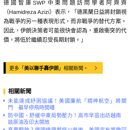
德國智庫SWP中東問題訪問學者阿齊齊
（Hamidreza Azizi）表示，「德黑蘭日益將封鎖視
為戰爭的另一種表現形式，而非戰爭的替代方案。
因此，伊朗決策者可能很快會認為，重啟衝突的代
價，將低於繼續忍受長期封鎖。」
更多「
」相關新聞。
美以聯手轟伊朗
相關新聞
未能達成紓困協議！美國廉航「精神航空」將關
門 最早停飛時間曝
防中國、舒緩中東局勢壓力！高市早苗出訪越南
談原油及印太開放
真要翻臉？德國總理惹惱川普後 美國宣布將撤回