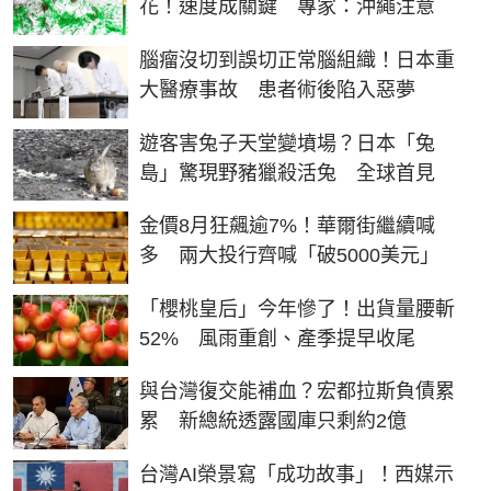
花！速度成關鍵 專家：沖繩注意
腦瘤沒切到誤切正常腦組織！日本重
大醫療事故 患者術後陷入惡夢
遊客害兔子天堂變墳場？日本「兔
島」驚現野豬獵殺活兔 全球首見
金價8月狂飆逾7%！華爾街繼續喊
多 兩大投行齊喊「破5000美元」
「櫻桃皇后」今年慘了！出貨量腰斬
52% 風雨重創、產季提早收尾
與台灣復交能補血？宏都拉斯負債累
累 新總統透露國庫只剩約2億
台灣AI榮景寫「成功故事」！西媒示