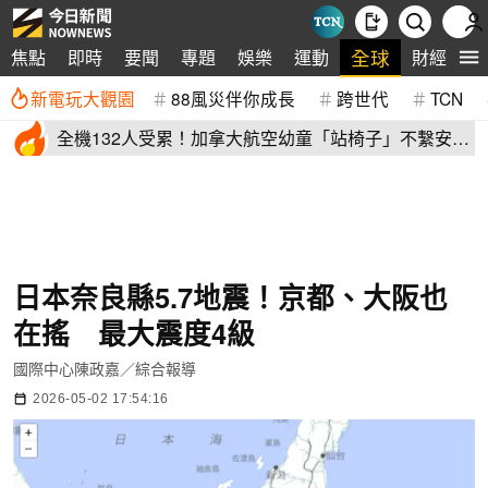
全球
焦點
即時
要聞
專題
娛樂
運動
財經
生
新電玩大觀園
88風災伴你成長
跨世代
TCN
全機132人受累！加拿大航空幼童「站椅子」不繫安全
帶航班取消
日本奈良縣5.7地震！京都、大阪也
在搖 最大震度4級
國際中心陳政嘉／綜合報導
2026-05-02 17:54:16