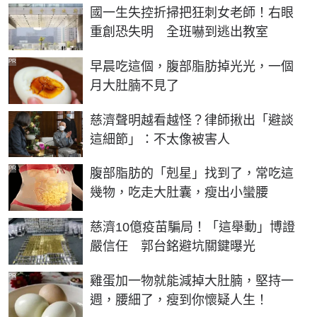
國一生失控折掃把狂刺女老師！右眼
重創恐失明 全班嚇到逃出教室
PR
早晨吃這個，腹部脂肪掉光光，一個
月大肚腩不見了
慈濟聲明越看越怪？律師揪出「避談
這細節」：不太像被害人
PR
腹部脂肪的「剋星」找到了，常吃這
幾物，吃走大肚囊，瘦出小蠻腰
慈濟10億疫苗騙局！「這舉動」博證
嚴信任 郭台銘避坑關鍵曝光
PR
雞蛋加一物就能減掉大肚腩，堅持一
週，腰細了，瘦到你懷疑人生！