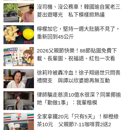
沒司機、沒公務車！韓國瑜自駕老三
菱出遊曝光 私下模樣掀熱議
PR
檸檬加它，堅持一週大肚腩不見了，
重新回到45公斤
2026父親節快樂！88節貼圖免費下
載、長輩圖、祝福語、紅包一次看
徐莉玲被轟冷血！徐子翔過世只問喪
禮開支 與譚以欣婆媳再無互動
律師騙走慈濟10億水很深？同業揶揄
她「勤做1事」：我輩楷模
全家拿鐵20元「只有5天」！柳橙綠
茶10元 父親節7-11咖啡買2送2