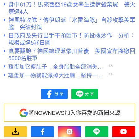
身中61刀！馬來西亞19歲女學生遭情殺棄屍 警火
速逮4人
神風特攻隊？傳伊朗派「水雷海豚」自殺攻擊美軍
艦 突破封鎖
日政府及央行出手干預匯市！防投機炒作 分析：
規模或達5兆日圓
真要翻臉？德國總理惹惱川普後 美國宣布將撤回
5000名駐軍
分享
分享
將NOWNEWS加入你喜愛的新聞來源