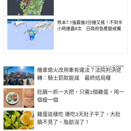
熊本7.1強震後2分鐘又搖！不到半
小時連震6次 日政府急應變戒備
Recommended by
機車熄火改用牽有違法？法院判決逆
轉：騎士罰款銳減 最終結局曝
PR
肚腩一抓一大把，只需1個雞蛋，用一
個瘦一個
PR
雞蛋這樣吃 連吃3天肚子平了，大肚
腩不見了，脂肪沒了！