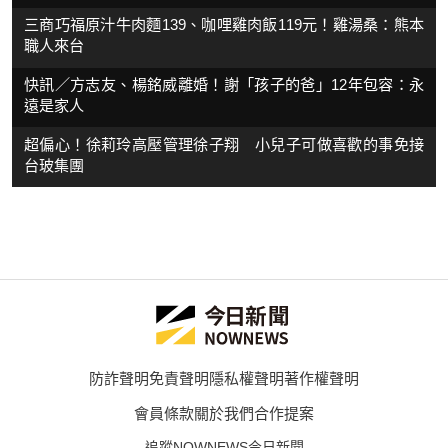
三商巧福原汁牛肉麵139、咖哩雞肉飯119元！雞湯桑：熊本
職人來台
快訊／方志友、楊銘威離婚！謝「孩子的爸」12年包容：永
遠是家人
超偏心！徐莉玲高壓管理徐子翔 小兒子可做喜歡的事免接
台玻集團
防詐聲明
免責聲明
隱私權聲明
著作權聲明
會員條款
關於我們
合作提案
追蹤NOWNEWS今日新聞