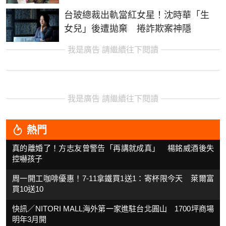
台玻總裁出軌當紅女星！沈時華「生
女兒」後遭拋棄 捲詐欺案神隱
我是廣告 請繼續往下閱讀
我是廣告 請繼續往下閱讀
熱門
真的離婚了！方志友曾警告「再講就成真」 楊銘威酒後失
控嚇孩子
周一開工咖啡優惠！7-11拿鐵買1送1：寄杯限今天 萊爾富
買10送10
快訊／NITORI MALL海外第一家進駐台北圓山 1700坪商場
明年3月開