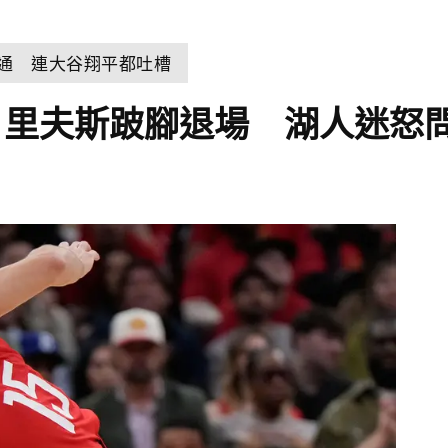
溝通 連大谷翔平都吐槽
！里夫斯跛腳退場 湖人迷怒