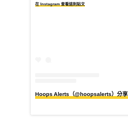
在 Instagram 查看這則貼文
Hoops Alerts（@hoopsalerts）