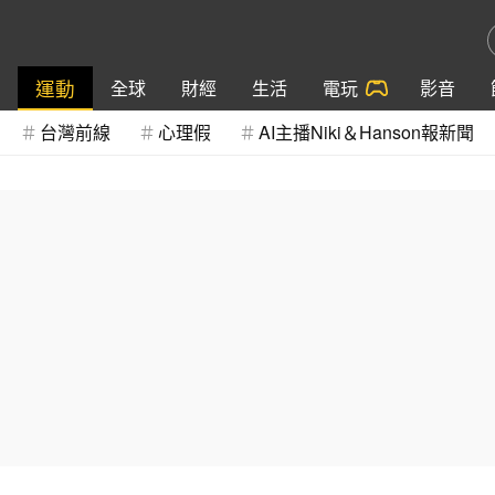
運動
全球
財經
生活
電玩
影音
台灣前線
心理假
AI主播Niki＆Hanson報新聞