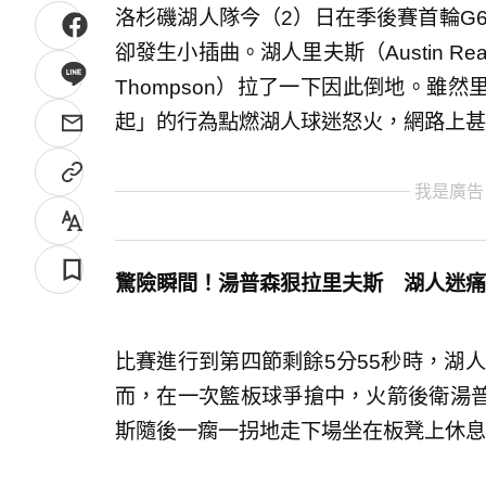
洛杉磯湖人隊今（2）日在季後賽首輪G6
卻發生小插曲。湖人里夫斯（Austin R
Thompson）拉了一下因此倒地。雖
起」的行為點燃湖人球迷怒火，網路上甚
我是廣告
驚險瞬間！湯普森狠拉里夫斯 湖人迷痛
比賽進行到第四節剩餘5分55秒時，湖人
而，在一次籃板球爭搶中，火箭後衛湯
斯隨後一瘸一拐地走下場坐在板凳上休息