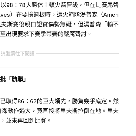
以98：78大勝休士頓火箭晉級，但在比賽尾聲
eaves）在要搶籃板時，遭火箭隊湯普森（Amen
然里夫斯賽後親口證實傷勢無礙，但湯普森「輸不
至出現要求下賽季禁賽的嚴厲聲討。
 請繼續往下閱讀
批「骯髒」
已取得86：62的巨大領先，勝負幾乎底定。然
普森動作過大，竟直接將里夫斯拉倒在地。里夫
，並未再回到比賽。