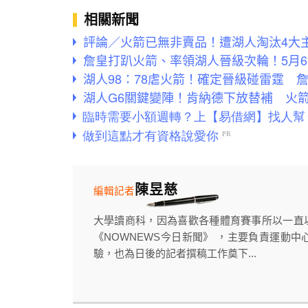
相關新聞
評論／火箭已無非賣品！遭湖人淘汰4大
詹皇打趴火箭、率領湖人晉級次輪！5月
湖人98：78虐火箭！確定晉級碰雷霆 詹
湖人G6關鍵變陣！肯納德下放替補 火
陳昱慈
編輯記者
大學讀商科，因為喜歡各種體育賽事所以一直
《NOWNEWS今日新聞》 ，主要負責運動中
驗，也為日後的記者撰稿工作奠下...