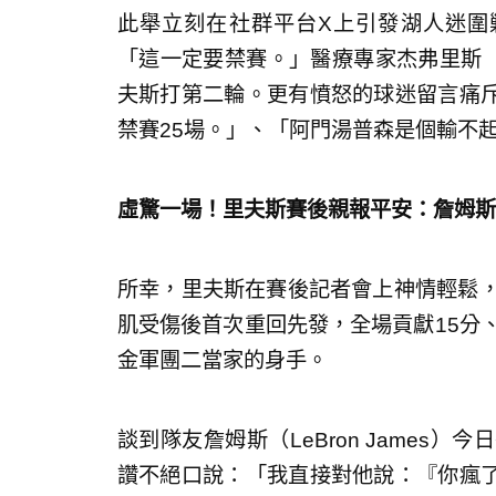
此舉立刻在社群平台X上引發湖人迷圍剿。
「這一定要禁賽。」醫療專家杰弗里斯（Eva
夫斯打第二輪。更有憤怒的球迷留言痛
禁賽25場。」、「阿門湯普森是個輸不
虛驚一場！里夫斯賽後親報平安：詹姆斯
所幸，里夫斯在賽後記者會上神情輕鬆，
肌受傷後首次重回先發，全場貢獻15分、
金軍團二當家的身手。
談到隊友詹姆斯（LeBron James
讚不絕口說：「我直接對他說：『你瘋