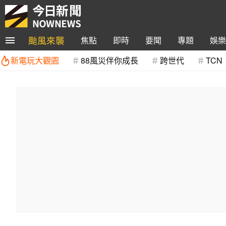
颱風來襲
焦點
即時
要聞
專題
娛樂
新電玩大觀園
88風災伴你成長
跨世代
TCN