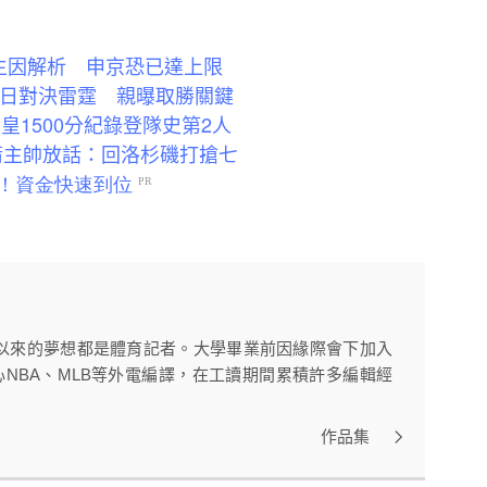
主因解析 申京恐已達上限
6日對決雷霆 親曝取勝關鍵
皇1500分紀錄登隊史第2人
箭主帥放話：回洛杉磯打搶七
以來的夢想都是體育記者。大學畢業前因緣際會下加入
心NBA、MLB等外電編譯，在工讀期間累積許多編輯經
作品集