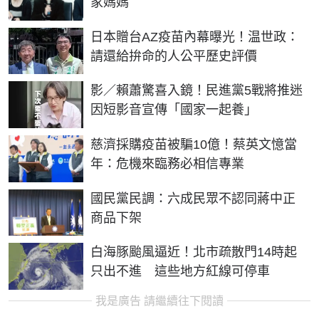
家媽媽
日本贈台AZ疫苗內幕曝光！温世政：
請還給拚命的人公平歷史評價
影／賴蕭驚喜入鏡！民進黨5戰將推迷
因短影音宣傳「國家一起養」
慈濟採購疫苗被騙10億！蔡英文憶當
年：危機來臨務必相信專業
國民黨民調：六成民眾不認同蔣中正
商品下架
白海豚颱風逼近！北市疏散門14時起
只出不進 這些地方紅線可停車
我是廣告 請繼續往下閱讀