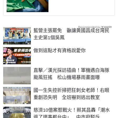
Recommended by
藍營主張罷免 籲讓黃國昌成台灣民
主史第1個吳鳳
PR
做到這點才有資格說愛你
直擊／漢光採訪插曲！軍機遇白海豚
颱風狂搖 松山機場暴雨畫面曝
國一生失控折掃把狂刺女老師！右眼
重創恐失明 全班嚇到逃出教室
慈濟10億案惹戰火！蔡其昌轟「潮水
退了壞事都台中」 中市府駁斥