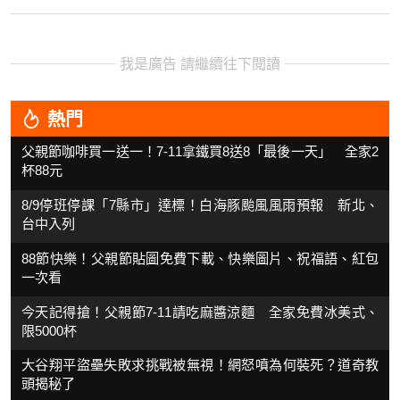
我是廣告 請繼續往下閱讀
熱門
父親節咖啡買一送一！7-11拿鐵買8送8「最後一天」 全家2
杯88元
8/9停班停課「7縣市」達標！白海豚颱風風雨預報 新北、
台中入列
88節快樂！父親節貼圖免費下載、快樂圖片、祝福語、紅包
一次看
今天記得搶！父親節7-11請吃麻醬涼麵 全家免費冰美式、
限5000杯
大谷翔平盜壘失敗求挑戰被無視！網怒噴為何裝死？道奇教
頭揭秘了