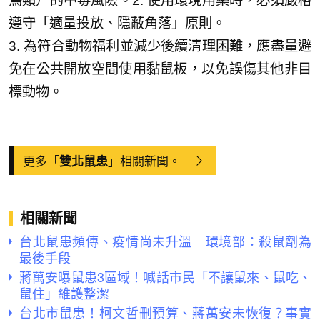
鳥類）的中毒風險。2. 使用環境用藥時，必須嚴格
遵守「適量投放、隱蔽角落」原則。
3. 為符合動物福利並減少後續清理困難，應盡量避
免在公共開放空間使用黏鼠板，以免誤傷其他非目
標動物。
更多「
」相關新聞。
雙北鼠患
相關新聞
台北鼠患頻傳、疫情尚未升溫 環境部：殺鼠劑為
最後手段
蔣萬安曝鼠患3區域！喊話市民「不讓鼠來、鼠吃、
鼠住」維護整潔
台北市鼠患！柯文哲刪預算、蔣萬安未恢復？事實