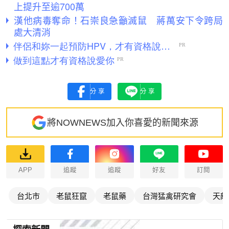
上提升至逾700萬
漢他病毒奪命！石崇良急籲滅鼠 蔣萬安下令跨局
處大清消
分享
分享
將NOWNEWS加入你喜愛的新聞來源
APP
追蹤
追蹤
好友
訂閱
台北市
老鼠狂竄
老鼠藥
台灣猛禽研究會
天敵