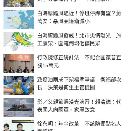
白海豚颱風逼近！停班停課有望？蔣
萬安：暴風圈逐漸減小
白海豚颱風發威！北市災情曝光 施
工鷹架、圍籬倒塌砸傷民眾
行政院修正統計法 不配合國家普查
罰15萬元
致癌油兩成下架標準爭議 衛福部次
長：決策是衛生主管機關
影／父親節遇漢光演習！賴清德：代
表國人向國軍、家屬致意
徐永明：年金改革 不該隨便點名人