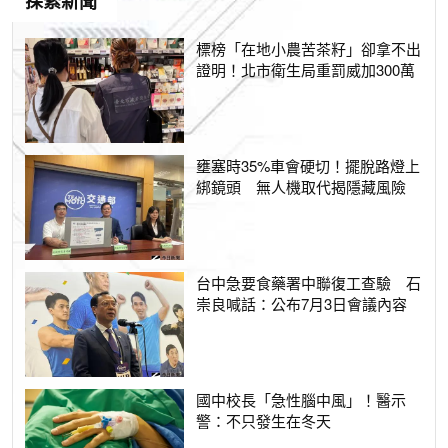
探索新聞
標榜「在地小農苦茶籽」卻拿不出
證明！北市衛生局重罰威加300萬
壅塞時35%車會硬切！擺脫路燈上
綁鏡頭 無人機取代揭隱藏風險
台中急要食藥署中聯復工查驗 石
崇良喊話：公布7月3日會議內容
國中校長「急性腦中風」！醫示
警：不只發生在冬天