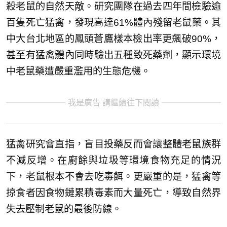
殺老鼠的自然天敵。研究團隊在過去四年間檢驗逾
百隻死亡猛禽，發現高達61%體內殘留老鼠藥。其
中大台北地區的鳳頭蒼鷹樣本檢出率更飆破90%，
甚至有猛禽體內同時驗出五種致死藥劑，顯示環境
中老鼠藥遭嚴重濫用的生態危機。
我是廣告 請繼續往下閱讀
猛禽研究會直指，盲目投藥反而會讓整體老鼠族群
不減反增。在廚餘與垃圾等環境食物充足的情況
下，老鼠根本不會去吃毒餌。更嚴重的是，猛禽等
掠食者因食物鏈累積毒素而大量死亡，導致自然界
失去壓制老鼠的最後防線。