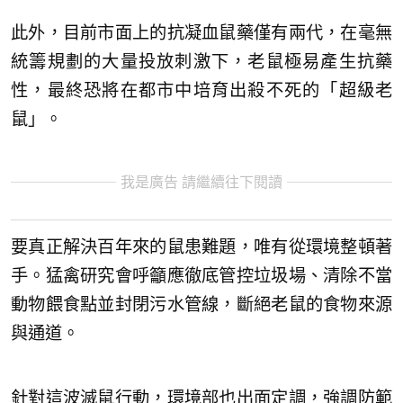
此外，目前市面上的抗凝血鼠藥僅有兩代，在毫無
統籌規劃的大量投放刺激下，老鼠極易產生抗藥
性，最終恐將在都市中培育出殺不死的「超級老
鼠」。
我是廣告 請繼續往下閱讀
要真正解決百年來的鼠患難題，唯有從環境整頓著
手。猛禽研究會呼籲應徹底管控垃圾場、清除不當
動物餵食點並封閉污水管線，斷絕老鼠的食物來源
與通道。
針對這波滅鼠行動，環境部也出面定調，強調防範