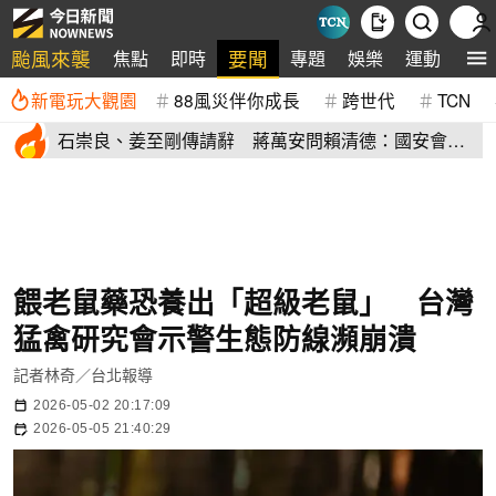
颱風來襲
要聞
焦點
即時
專題
娛樂
運動
全
新電玩大觀園
88風災伴你成長
跨世代
TCN
石崇良、姜至剛傳請辭 蔣萬安問賴清德：國安會議
開了沒？
餵老鼠藥恐養出「超級老鼠」 台灣
猛禽研究會示警生態防線瀕崩潰
記者林奇／台北報導
2026-05-02 20:17:09
2026-05-05 21:40:29