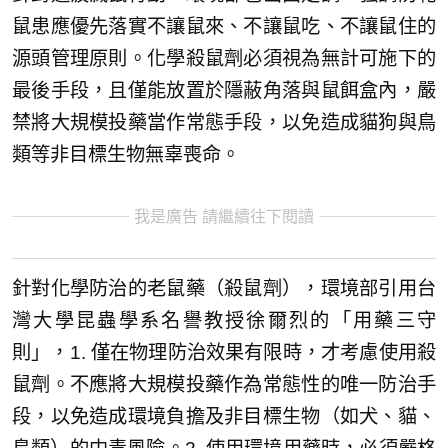
鼠患應優先落實不讓鼠來、不讓鼠吃、不讓鼠住的
源頭管理原則。化學殺鼠劑必須視為無計可施下的
最後手段，且僅能放置於隱蔽角落與鼠餌盒內，嚴
禁將大規模投藥當作常態手段，以免造成貓狗與鳥
類等非目標生物無辜喪命。
我是廣告 請繼續往下閱讀
針對化學防治的老鼠藥（殺鼠劑），環境部引用台
灣大學昆蟲學系名譽教授徐爾烈的「用藥三守
則」，1. 僅在物理防治效果有限時，才考慮使用殺
鼠劑。不應將大規模投藥作為常態性的唯一防治手
段，以免造成環境負擔及非目標生物（如犬、貓、