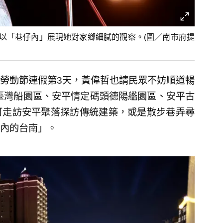
以「巷仔內」展現她對家鄉細膩的觀察。(圖／南市府提
是勞動節連假第3天，黃偉哲也請民眾不妨順道暢
1臺灣船園區、安平情定碼頭德陽艦園區、安平古
可走訪安平聚落探訪傳統建築，或是散步巷弄尋
內的台南」。