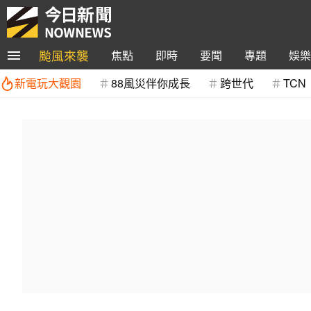
颱風來襲
焦點
即時
要聞
專題
娛樂
新電玩大觀園
88風災伴你成長
跨世代
TCN