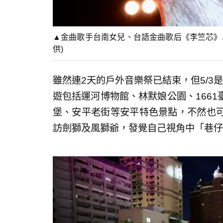
▲金曲歌手台南女兒、台語金曲歌后《李竺芯》
供)
雖然連2天的戶外音樂祭已結束，但5/3
遊包括運河博物館、林默娘公園、166
堡、安平老街等安平特色景點，不然也
訪劍獅及風獅爺，發覺自己視角中「巷仔