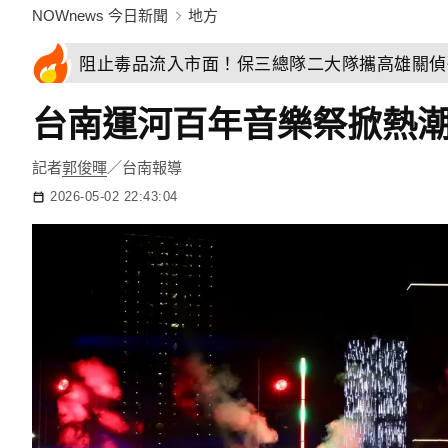
NOWnews 今日新聞
地方
阻止毒品流入市面！保三總隊二大隊攜高雄關偵
台南運河百年音樂祭掀熱
記者
郭俊暉
／台南報導
2026-05-02 22:43:04