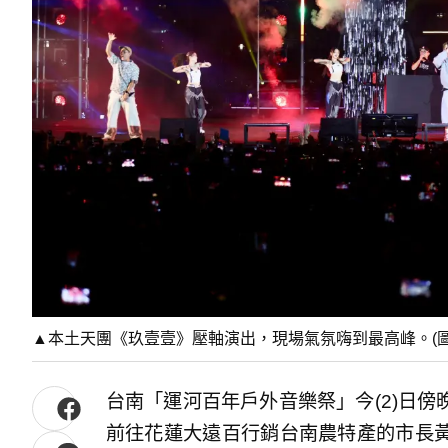
▲本土天團《玖壹壹》壓軸演出，現場氣氛嗨到最高峰。(圖
台南「運河百年戶外音樂祭」今(2)日
前往花蓮大遠百行銷台南農特產的市長