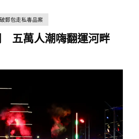
破郵包走私毒品案
潮 五萬人潮嗨翻運河畔