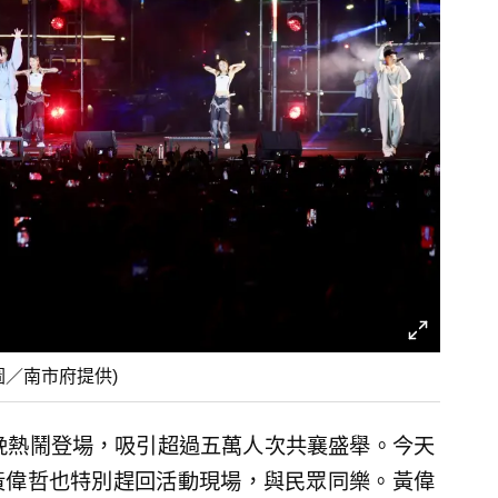
／南市府提供)
傍晚熱鬧登場，吸引超過五萬人次共襄盛舉。今天
黃偉哲也特別趕回活動現場，與民眾同樂。黃偉