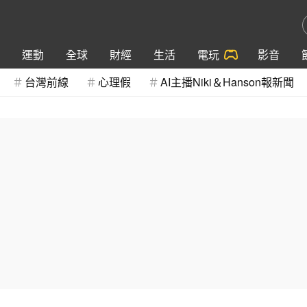
運動
全球
財經
生活
電玩
影音
台灣前線
心理假
AI主播Niki＆Hanson報新聞