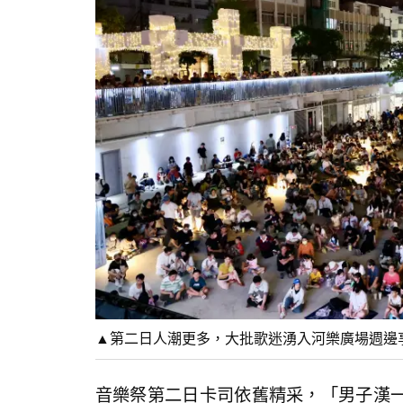
▲第二日人潮更多，大批歌迷湧入河樂廣場週邊享
音樂祭第二日卡司依舊精采，「男子漢