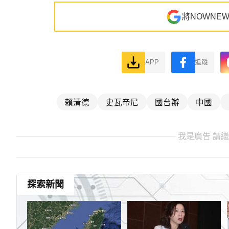
將NOWNE
APP
追蹤
賴清德
史瓦帝尼
國台辦
中國
我是廣告 請
探索新聞