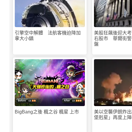
引擎空中解體 法航客機迫降加
美股狂飆後迎大考
拿大小鎮
右股市 華爾街警
盤
PR
BigBang之後 楓之谷 楓星 上市
美以空襲伊朗炸出
堡剋星」再度上陣