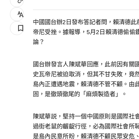
中國國台辦2日發布答記者問，賴清德此
帝尼受挫。據報導，5月2日賴清德偷偷
論？
國台辦發言人陳斌華回應，此前因有關
史瓦帝尼被迫取消，但其不甘失敗，竟
島內正遭遇地震，賴清德不管不顧。由
固，是徹頭徹尾的「麻煩製造者」。
陳斌華説，堅持一個中國原則是國際社
過街老鼠的齷齪行徑，必為國際社會所
是島內民意所盼，賴清德不顧民眾安危