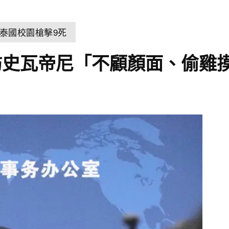
泰國校園槍擊9死
訪史瓦帝尼「不顧顏面、偷雞