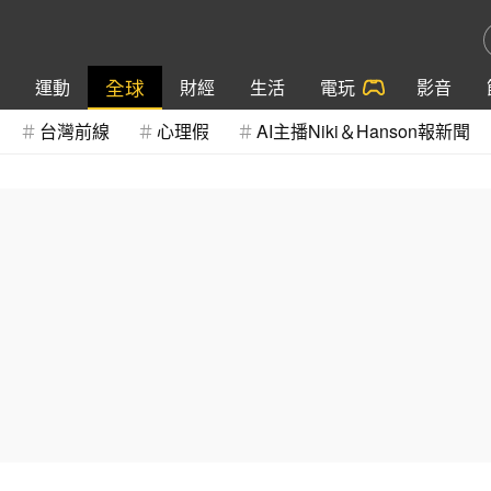
全球
運動
財經
生活
電玩
影音
台灣前線
心理假
AI主播Niki＆Hanson報新聞