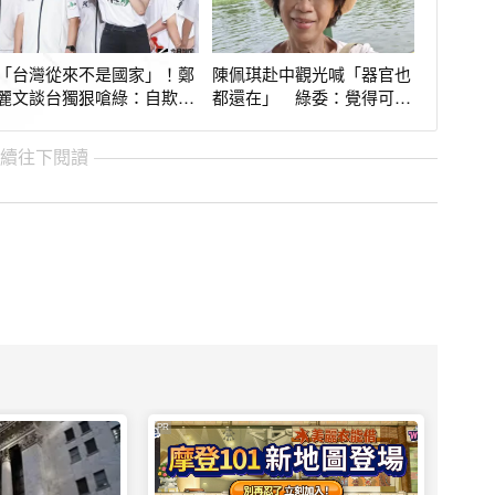
「台灣從來不是國家」！鄭
陳佩琪赴中觀光喊「器官也
麗文談台獨狠嗆綠：自欺欺
都還在」 綠委：覺得可惜
人
了
繼續往下閱讀
PR