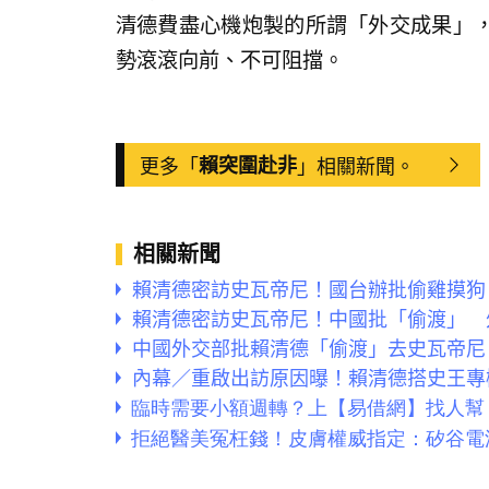
清德費盡心機炮製的所謂「外交成果」
勢滾滾向前、不可阻擋。
更多「
賴突圍赴非
」相關新聞。
相關新聞
賴清德密訪史瓦帝尼！國台辦批偷雞摸狗
賴清德密訪史瓦帝尼！中國批「偷渡」 
中國外交部批賴清德「偷渡」去史瓦帝尼
內幕／重啟出訪原因曝！賴清德搭史王專