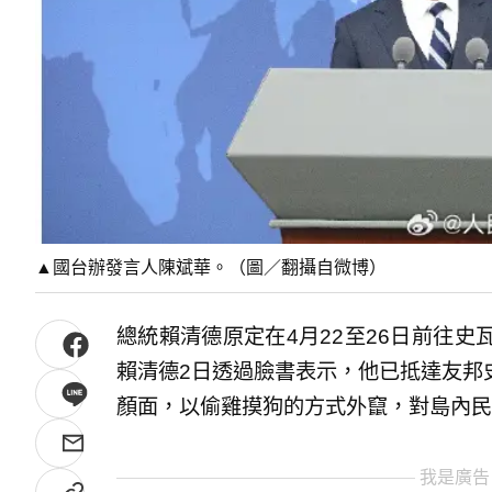
▲國台辦發言人陳斌華。（圖／翻攝自微博）
總統賴清德原定在4月22至26日前往
賴清德2日透過臉書表示，他已抵達友邦
顏面，以偷雞摸狗的方式外竄，對島內民
我是廣告