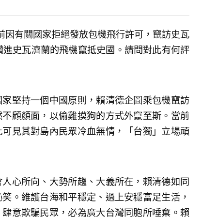
前因有關國家拒絕發放包機飛行許可，竄訪史瓦
鑽進史瓦濟蘭的飛機竄抵史國。請問對此有何評
國家堅持一個中國原則，賴清德企圖乘包機竄訪
然不顧顏面，以偷雞摸狗的方式外竄至斯。當前
此可見其對島內民眾冷血無情，「台獨」立場頑
會人心所向、大勢所趨、大義所在，賴清德如同
恥笑。維護台海和平穩定、過上安穩富足生活，
、肆意欺騙民眾，必為廣大台灣同胞所唾棄。賴