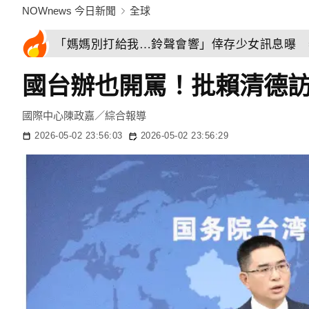
NOWnews 今日新聞
全球
「媽媽別打給我…鈴聲會響」倖存少女訊息曝 
國台辦也開罵！批賴清德
國際中心陳政嘉／綜合報導
2026-05-02 23:56:03
2026-05-02 23:56:29