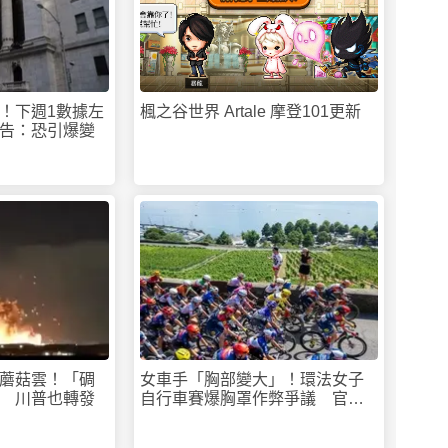
！下週1數據左
楓之谷世界 Artale 摩登101更新
告：恐引爆變
蘑菇雲！「碉
女車手「胸部變大」！環法女子
 川普也轉發
自行車賽爆胸罩作弊爭議 官方
要查