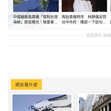
中國藉颱風廣播「管制台灣
再貼查廠時序 林靜儀反問
海峽」錄音曝光！陸委會怒
台中市府：確認一下這句話
批可笑
誰說的？
我是廣告 請
網友看什麼