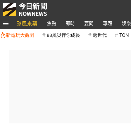
颱風來襲
焦點
即時
要聞
專題
娛樂
新電玩大觀園
88風災伴你成長
跨世代
TCN