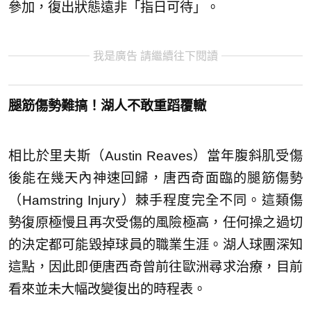
參加，復出狀態遠非「指日可待」。
我是廣告 請繼續往下閱讀
腿筋傷勢難搞！湖人不敢重蹈覆轍
相比於里夫斯（Austin Reaves）當年腹斜肌受傷
後能在幾天內神速回歸，唐西奇面臨的腿筋傷勢
（Hamstring Injury）棘手程度完全不同。這類傷
勢復原極慢且再次受傷的風險極高，任何操之過切
的決定都可能毀掉球員的職業生涯。湖人球團深知
這點，因此即便唐西奇曾前往歐洲尋求治療，目前
看來並未大幅改變復出的時程表。