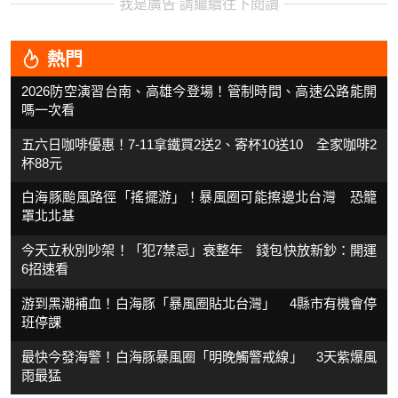
我是廣告 請繼續往下閱讀
熱門
2026防空演習台南、高雄今登場！管制時間、高速公路能開
嗎一次看
五六日咖啡優惠！7-11拿鐵買2送2、寄杯10送10 全家咖啡2
杯88元
白海豚颱風路徑「搖擺游」！暴風圈可能擦邊北台灣 恐籠
罩北北基
今天立秋別吵架！「犯7禁忌」衰整年 錢包快放新鈔：開運
6招速看
游到黑潮補血！白海豚「暴風圈貼北台灣」 4縣市有機會停
班停課
最快今發海警！白海豚暴風圈「明晚觸警戒線」 3天紫爆風
雨最猛