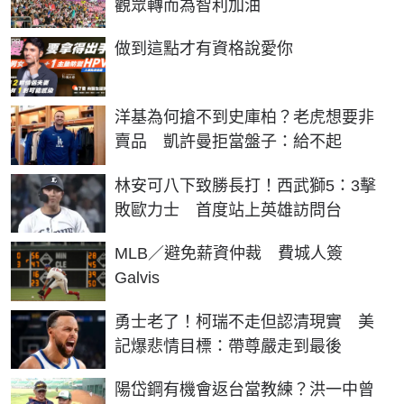
觀眾轉而為智利加油
PR
做到這點才有資格說愛你
洋基為何搶不到史庫柏？老虎想要非
賣品 凱許曼拒當盤子：給不起
林安可八下致勝長打！西武獅5：3擊
敗歐力士 首度站上英雄訪問台
MLB／避免薪資仲裁 費城人簽
Galvis
勇士老了！柯瑞不走但認清現實 美
記爆悲情目標：帶尊嚴走到最後
陽岱鋼有機會返台當教練？洪一中曾