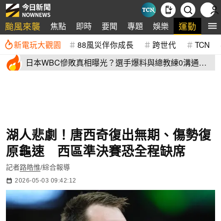
颱風來襲
運動
焦點
即時
要聞
專題
娛樂
全
新電玩大觀園
88風災伴你成長
跨世代
TCN
日本WBC慘敗真相曝光？選手爆料與總教練0溝通
連大谷翔平都吐槽
湖人悲劇！唐西奇復出無期、傷勢復
原龜速 西區準決賽恐全程缺席
記者
路皓惟
/綜合報導
2026-05-03 09:42:12