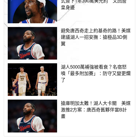
式簽下1年390萬美元約 又回詹
皇身邊
避免唐西奇走上約基奇的路！美媒
建議湖人一招安撫：搶極品3D側
翼
湖人5000萬補強被看衰？名宿怒
噴「最多附加賽」：防守又變更爛
了
搶庫明加太難！湖人大卡關 美媒
激推2方案：唐西奇舊夥伴當B計
畫