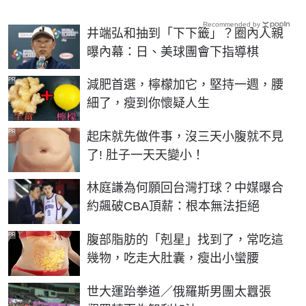
Recommended by
井端弘和抽到「下下籤」？圈內人親
曝內幕：日、美球團會下指導棋
PR
減肥首選，檸檬加它，堅持一週，腰
細了，瘦到你懷疑人生
PR
起床就先做件事，沒三天小腹就不見
了! 肚子一天天變小！
林庭謙為何願回台灣打球？中媒曝合
約飆破CBA頂薪：根本無法拒絕
PR
腹部脂肪的「剋星」找到了，常吃這
幾物，吃走大肚囊，瘦出小蠻腰
世大運跆拳道／俄羅斯男團太囂張