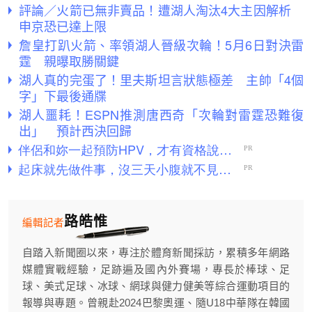
評論／火箭已無非賣品！遭湖人淘汰4大主因解析
申京恐已達上限
詹皇打趴火箭、率領湖人晉級次輪！5月6日對決雷
霆 親曝取勝關鍵
湖人真的完蛋了！里夫斯坦言狀態極差 主帥「4個
字」下最後通牒
湖人噩耗！ESPN推測唐西奇「次輪對雷霆恐難復
出」 預計西決回歸
路皓惟
編輯記者
自踏入新聞圈以來，專注於體育新聞採訪，累積多年網路
媒體實戰經驗，足跡遍及國內外賽場，專長於棒球、足
球、美式足球、冰球、網球與健力健美等綜合運動項目的
報導與專題。曾親赴2024巴黎奧運、隨U18中華隊在韓國