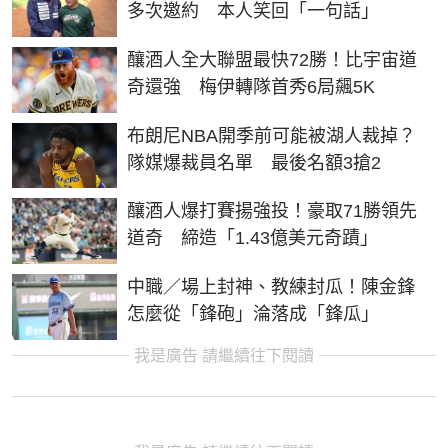
多次邀約 本人笑回「一句話」
釀酒人全大聯盟最快72勝！比宇宙道
奇還強 梅伊轉隊首秀6局飆5K
布朗尼NBA開季前可能被湖人裁掉？
隊媒爆裁員名單 最後名額3搶2
釀酒人爆打賽揚強投！豪取71勝領先
道奇 締造「1.43億美元奇蹟」
中職／場上封神、教練封瓜！陳金鋒
怎麼從「鋒砲」淪落成「鋒瓜」
我是廣告 請繼續往下閱讀