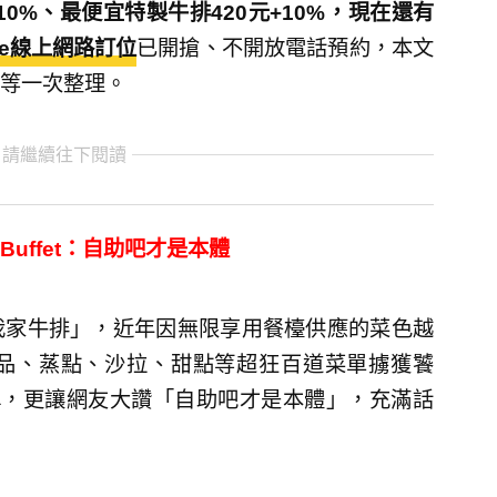
10%、最便宜特製牛排420元+10%，現在還有
line線上網路訂位
已開搶、不開放電話預約，本文
等一次整理。
 請繼續往下閱讀
uffet：自助吧才是本體
我家牛排」，近年因無限享用餐檯供應的菜色越
品、蒸點、沙拉、甜點等超狂百道菜單擄獲饕
之稱，更讓網友大讚「自助吧才是本體」，充滿話