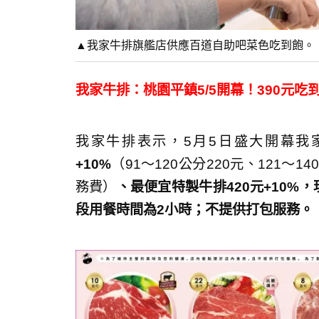
▲我家牛排旗艦店供應百道自助吧菜色吃到飽。
我家牛排：桃園平鎮5/5開幕！390元
我家牛排表示，5月5日盛大開幕我
+10%
（91～120公分220元、121～1
務費）
、最便宜特製牛排420元+10%
段用餐時間為2小時；不提供打包服務。