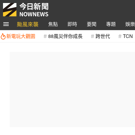
颱風來襲
焦點
即時
要聞
專題
娛樂
新電玩大觀園
88風災伴你成長
跨世代
TCN