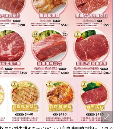
是特製牛排420元+10%，可享自助吧吃到飽。（圖／