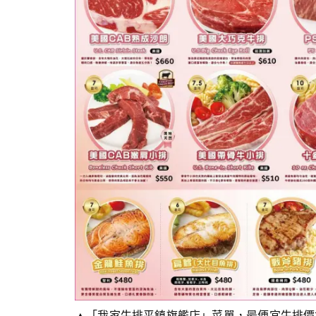
▲「我家牛排平鎮旗艦店」菜單，最便宜牛排價格