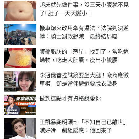
PR
起床就先做件事，沒三天小腹就不見
了! 肚子一天天變小！
機車熄火改用牽有違法？法院判決逆
轉：騎士罰款銳減 最終結局曝
PR
腹部脂肪的「剋星」找到了，常吃這
幾物，吃走大肚囊，瘦出小蠻腰
李冠儀昔控試鏡要坐大腿！廠商應徵
車模 卻是當伴遊還要脫衣驗身
PR
做到這點才有資格說愛你
王凱暴斃明頭七「不知自己已離世」
喊好冷 劇組感應：他回來了