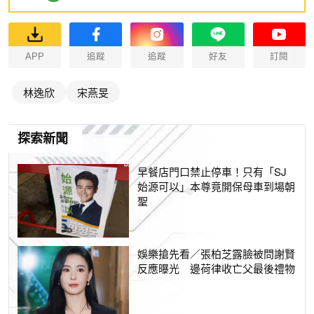
APP
追蹤
追蹤
好友
訂閱
林逸欣
宋燕旻
探索新聞
早餐店門口禁止停車！只有「SJ
始源可以」本尊竟開保母車到場朝
聖
娛樂搶先看／張柏芝露臉被問謝賢
反應曝光 邊荷律收亡父最後禮物