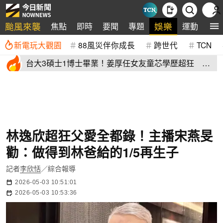
颱風來襲
娛樂
焦點
即時
要聞
專題
運動
全
新電玩大觀園
88風災伴你成長
跨世代
TCN
台大3碩士1博士畢業！姜厚任女友童芯學歷超狂 他
讚爆：比我厲害
林逸欣超狂父愛全都錄！主播宋燕旻
勸：做得到林爸給的1/5再生子
記者
李欣恬
／綜合報導
2026-05-03 10:51:01
2026-05-03 10:53:36