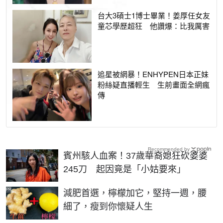
台大3碩士1博士畢業！姜厚任女友
童芯學歷超狂 他讚爆：比我厲害
追星被網暴！ENHYPEN日本正妹
粉絲疑直播輕生 生前畫面全網瘋
傳
Recommended by
賓州駭人血案！37歲華裔媳狂砍婆婆
245刀 起因竟是「小姑要來」
PR
減肥首選，檸檬加它，堅持一週，腰
細了，瘦到你懷疑人生