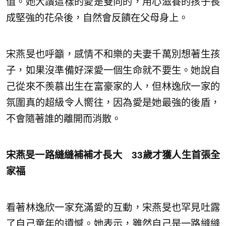
值。她大讚這樣的愛是雙向的，用心滋養的孩子長
成堅強的花朵後，自然會反饋在父母身上。
宋燕旻也呼籲，感情不和樂的夫妻千萬別想著生孩
子，如果沒準備好深愛一個生命就不要生。她說自
己從來不羨慕出生在富豪家的人，但林逸欣一家的
氛圍真的超級令人嚮往，因為愛是她最強的後盾，
不會隨著誰的離開而消散。
宋燕旻一路縫縫補補才長大 33歲才獲人生首張全
家福
看著林逸欣一家充滿愛的互動，宋燕旻也罕見吐露
了自己童年的遺憾。她表示，雖然自己是一路縫縫