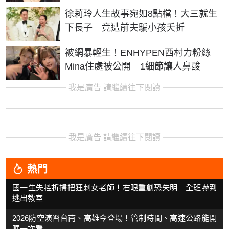
徐莉玲人生故事宛如8點檔！大三就生
下長子 竟遭前夫騙小孩夭折
被網暴輕生！ENHYPEN西村力粉絲
Mina住處被公開 1細節讓人鼻酸
我是廣告 請繼續往下閱讀
我是廣告 請繼續往下閱讀
熱門
國一生失控折掃把狂刺女老師！右眼重創恐失明 全班嚇到
逃出教室
2026防空演習台南、高雄今登場！管制時間、高速公路能開
嗎一次看