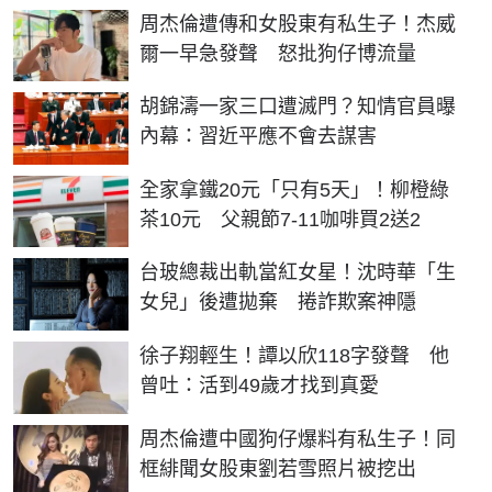
周杰倫遭傳和女股東有私生子！杰威
爾一早急發聲 怒批狗仔博流量
胡錦濤一家三口遭滅門？知情官員曝
內幕：習近平應不會去謀害
全家拿鐵20元「只有5天」！柳橙綠
茶10元 父親節7-11咖啡買2送2
台玻總裁出軌當紅女星！沈時華「生
女兒」後遭拋棄 捲詐欺案神隱
徐子翔輕生！譚以欣118字發聲 他
曾吐：活到49歲才找到真愛
周杰倫遭中國狗仔爆料有私生子！同
框緋聞女股東劉若雪照片被挖出