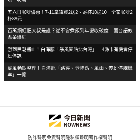
五六日咖啡優惠！7-11拿鐵買2送2、寄杯10送10 全家咖啡2
杯88元
百萬網紅肥大叔是誰？從不會煮飯到年營收破億 國台語教
煮菜爆紅
游到黑潮補血！白海豚「暴風圈貼北台灣」 4縣市有機會停
班停課
颱風動態整理！白海豚「路徑、登陸點、風雨、停班停課機
率」一覽
防詐聲明
免責聲明
隱私權聲明
著作權聲明