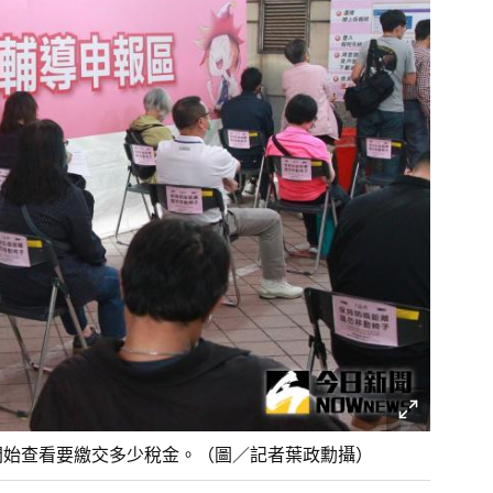
開始查看要繳交多少稅金。（圖／記者葉政勳攝）