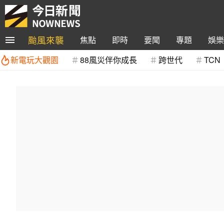
颱風來襲
焦點
即時
要聞
專題
娛樂
新電玩大觀園
88風災伴你成長
跨世代
TCN