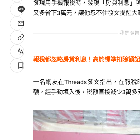
發現用手機報稅時，發現「房貸利息」
又多省下3萬元，讓他忍不住發文提醒大
我是廣告
報稅都忽略房貸利息！高於標準扣除額記
一名網友在Threads發文指出，在
額，經手動填入後，稅額直接減少3萬多